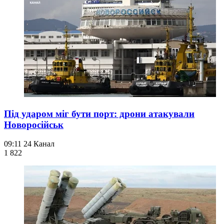
Під ударом міг бути порт: дрони атакували
Новоросійськ
09:11
24 Канал
1 822