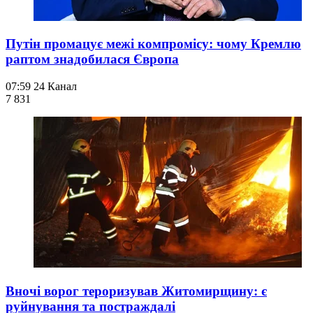
Путін промацує межі компромісу: чому Кремлю
раптом знадобилася Європа
07:59
24 Канал
7 831
Вночі ворог тероризував Житомирщину: є
руйнування та постраждалі