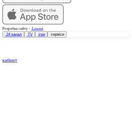
Розробка сайту
-
Luxnet
24 канал
TV
ігри
сервіси
кабінет