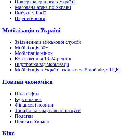
Повітряна тривога в Україні
Масована атака по Україні
Вибухи у Росії
Втрати ворога
Мобілізація в Україні
Звільнення з військової служби
Мобілізація 50+
Мобілізація жінок
Контракт для 18-24-річних
Відстрочка від мобілізації
Мобілізація в Україні: скільки осіб мобілізує ТЦК
Новини економіки
Ціна нафти
Курси валют
Фінансові новини
Тарифи на комунальні послуги
Податки
Пенсія в Україні
Кіно