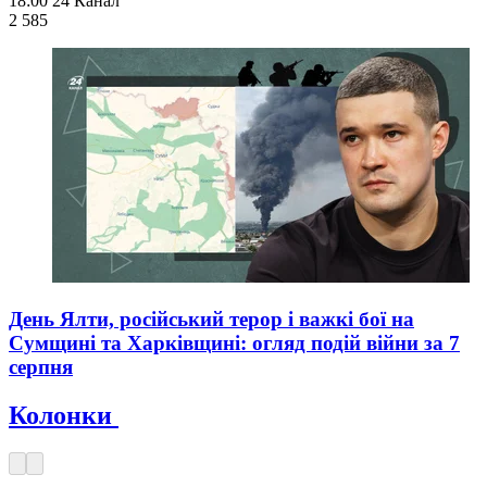
18:00
24 Канал
2 585
День Ялти, російський терор і важкі бої на
Сумщині та Харківщині: огляд подій війни за 7
серпня
Колонки