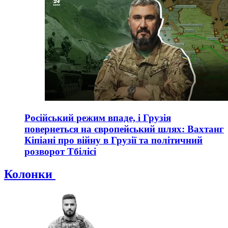
Російський режим впаде, і Грузія
повернеться на європейський шлях: Вахтанг
Кіпіані про війну в Грузії та політичний
розворот Тбілісі
Колонки