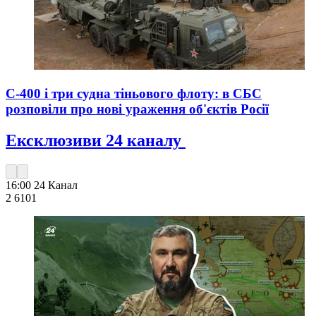
С-400 і три судна тіньового флоту: в СБС
розповіли про нові ураження об'єктів Росії
Ексклюзиви 24 каналу
16:00
24 Канал
2 610
1