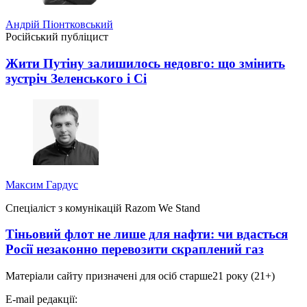
Андрій Піонтковський
Російський публіцист
Жити Путіну залишилось недовго: що змінить
зустріч Зеленського і Сі
Максим Гардус
Спеціаліст з комунікацій Razom We Stand
Тіньовий флот не лише для нафти: чи вдасться
Росії незаконно перевозити скраплений газ
Матеріали сайту призначені для осіб старше
21 року (21+)
E-mail редакції: