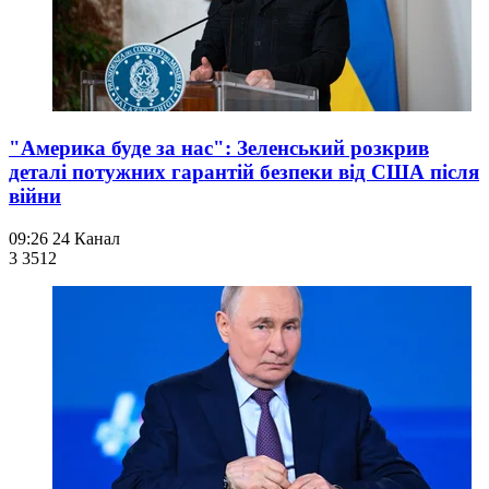
"Америка буде за нас": Зеленський розкрив
деталі потужних гарантій безпеки від США після
війни
09:26
24 Канал
3 351
2