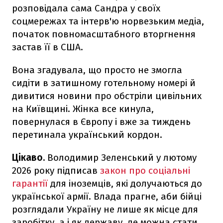
розповідала сама Сандра у своїх
соцмережах та інтерв'ю норвезьким медіа,
початок повномасштабного вторгнення
застав її в США.
Вона згадувала, що просто не змогла
сидіти в затишному готельному номері й
дивитися новини про обстріли цивільних
на Київщині. Жінка все кинула,
повернулася в Європу і вже за тиждень
перетинала український кордон.
Цікаво.
Володимир Зеленський у лютому
2026 року підписав
закон про соціальні
гарантії
для іноземців, які долучаються до
української армії. Влада прагне, аби бійці
розглядали Україну не лише як місце для
заробітку, а і як державу, де можна стати