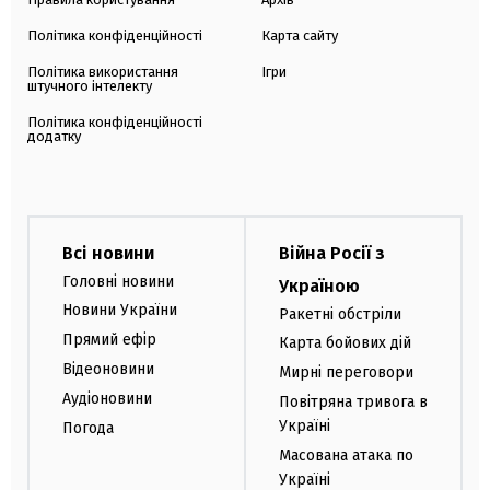
Політика конфіденційності
Карта сайту
Політика використання
Ігри
штучного інтелекту
Політика конфіденційності
додатку
Всі новини
Війна Росії з
Головні новини
Україною
Новини України
Ракетні обстріли
Прямий ефір
Карта бойових дій
Відеоновини
Мирні переговори
Аудіоновини
Повітряна тривога в
Україні
Погода
Масована атака по
Україні