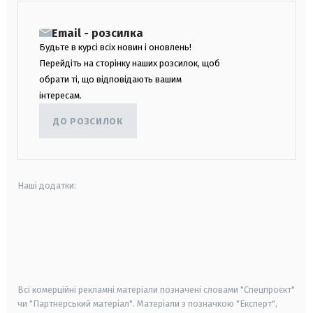
Email - розсилка
Будьте в курсі всіх новин і оновлень!
Перейдіть на сторінку наших розсилок, щоб
обрати ті, що відповідають вашим
інтересам.
ДО РОЗСИЛОК
Наші додатки:
android
apple
smart tv
samsung smart tv
Всі комерційні рекламні матеріали позначені словами "Спецпроєкт"
чи "Партнерський матеріал". Матеріали з позначкою "Експерт",