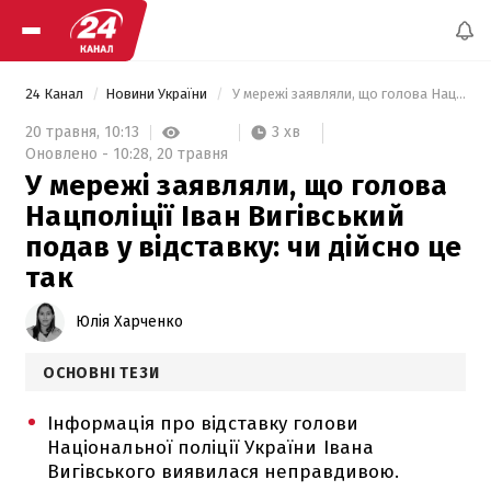
24 Канал
Новини України
 У мережі заявляли, що голова Нацполіції Іван Вигівський подав у відставку: чи дійсно це так 
3 хв
20 травня,
10:13
Оновлено -
10:28,
20 травня
У мережі заявляли, що голова
Нацполіції Іван Вигівський
подав у відставку: чи дійсно це
так
Юлія Харченко
ОСНОВНІ ТЕЗИ
Інформація про відставку голови
Національної поліції України Івана
Вигівського виявилася неправдивою.