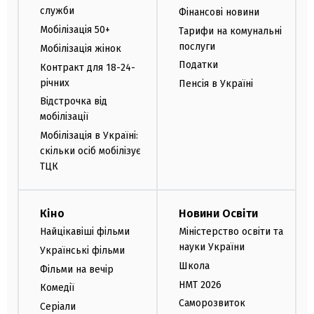
служби
Фінансові новини
Мобілізація 50+
Тарифи на комунальні
послуги
Мобілізація жінок
Податки
Контракт для 18-24-
річних
Пенсія в Україні
Відстрочка від
мобілізації
Мобілізація в Україні:
скільки осіб мобілізує
ТЦК
Кіно
Новини Освіти
Найцікавіші фільми
Міністерство освіти та
науки України
Українські фільми
Школа
Фільми на вечір
НМТ 2026
Комедії
Саморозвиток
Серіали