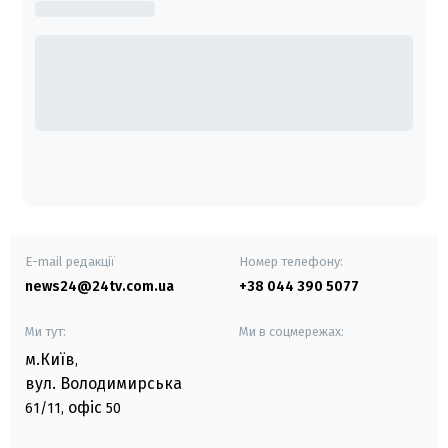
E-mail редакції
Номер телефону:
news24@24tv.com.ua
+38 044 390 5077
Ми тут:
Ми в соцмережах:
м.Київ
,
вул. Володимирська
офіс
61/11,
50