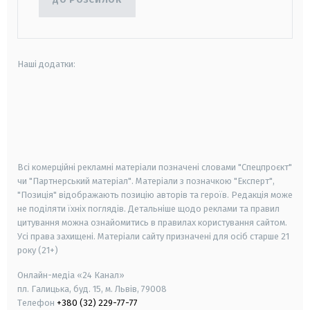
Наші додатки:
android
apple
smart tv
samsung smart tv
Всі комерційні рекламні матеріали позначені словами "Спецпроєкт"
чи "Партнерський матеріал". Матеріали з позначкою "Експерт",
"Позиція" відображають позицію авторів та героїв. Редакція може
не поділяти їхніх поглядів. Детальніше щодо реклами та правил
цитування можна ознайомитись в правилах користування сайтом.
Усі права захищені.
Матеріали сайту призначені для осіб старше
21
року (21+)
Онлайн-медіа «24 Канал»
пл. Галицька, буд. 15, м. Львів, 79008
Телефон
+380 (32) 229-77-77