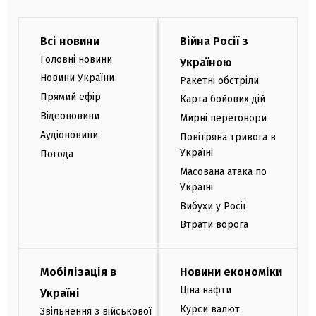
Всі новини
Війна Росії з
Головні новини
Україною
Новини України
Ракетні обстріли
Прямий ефір
Карта бойових дій
Відеоновини
Мирні переговори
Аудіоновини
Повітряна тривога в
Україні
Погода
Масована атака по
Україні
Вибухи у Росії
Втрати ворога
Мобілізація в
Новини економіки
Ціна нафти
Україні
Курси валют
Звільнення з військової