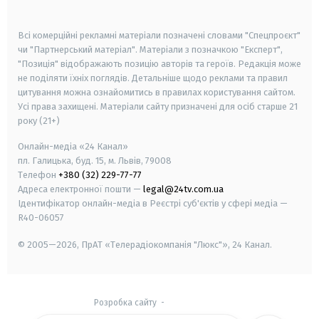
smart tv
samsung smart tv
Всі комерційні рекламні матеріали позначені словами "Спецпроєкт"
чи "Партнерський матеріал". Матеріали з позначкою "Експерт",
"Позиція" відображають позицію авторів та героїв. Редакція може
не поділяти їхніх поглядів. Детальніше щодо реклами та правил
цитування можна ознайомитись в правилах користування сайтом.
Усі права захищені.
Матеріали сайту призначені для осіб старше
21
року (21+)
Онлайн-медіа «24 Канал»
пл. Галицька, буд. 15, м. Львів, 79008
Телефон
+380 (32) 229-77-77
Адреса електронної пошти —
legal@24tv.com.ua
Ідентифікатор онлайн-медіа в Реєстрі суб'єктів у сфері медіа —
R40-06057
© 2005—2026,
ПрАТ «Телерадіокомпанія "Люкс"», 24 Канал.
Розробка сайту
-