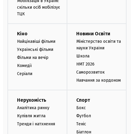
Мобілізація в Україні:
скільки осіб мобілізує
ТЦК
Кіно
Новини Освіти
Найцікавіші фільми
Міністерство освіти та
науки України
Українські фільми
Школа
Фільми на вечір
НМТ 2026
Комедії
Саморозвиток
Серіали
Навчання за кордоном
Нерухомість
Спорт
Аналітика ринку
Бокс
Купівля житла
Футбол
Тренди і натхнення
Теніс
Біатлон