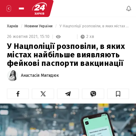
Харків
Новини України
 У Нацполіції розповіли, в яких містах найбільше виявляють фейкові паспорти вакцинації 
2 хв
26 жовтня 2021,
15:10
У Нацполіції розповіли, в яких
містах найбільше виявляють
фейкові паспорти вакцинації
Анастасія Мигидюк