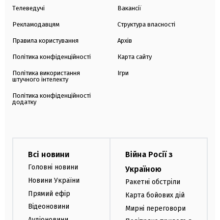
Телеведучі
Вакансії
Рекламодавцям
Структура власності
Правила користування
Архів
Політика конфіденційності
Карта сайту
Політика використання
Ігри
штучного інтелекту
Політика конфіденційності
додатку
Всі новини
Війна Росії з
Головні новини
Україною
Новини України
Ракетні обстріли
Прямий ефір
Карта бойових дій
Відеоновини
Мирні переговори
Аудіоновини