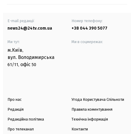
E-mail редакції
Номер телефону:
news24@24tv.com.ua
+38 044 390 5077
Ми тут:
Ми в соцмережах:
м.Київ
,
вул. Володимирська
офіс
61/11,
50
Про нас
Угода Користувача Спільноти
Редакція
Правила коментування
Редакційна політика
Технічна інформація
Про телеканал
Контакти