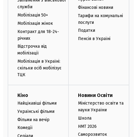
Звільнення з військової
служби
Фінансові новини
Мобілізація 50+
Тарифи на комунальні
послуги
Мобілізація жінок
Податки
Контракт для 18-24-
річних
Пенсія в Україні
Відстрочка від
мобілізації
Мобілізація в Україні:
скільки осіб мобілізує
ТЦК
Кіно
Новини Освіти
Найцікавіші фільми
Міністерство освіти та
науки України
Українські фільми
Школа
Фільми на вечір
НМТ 2026
Комедії
Саморозвиток
Серіали