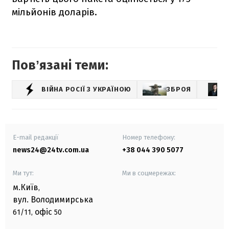
мільйонів доларів.
Повʼязані теми:
ВІЙНА РОСІЇ З УКРАЇНОЮ
ЗБРОЯ
E-mail редакції
Номер телефону:
news24@24tv.com.ua
+38 044 390 5077
Ми тут:
Ми в соцмережах:
м.Київ
,
вул. Володимирська
офіс
61/11,
50