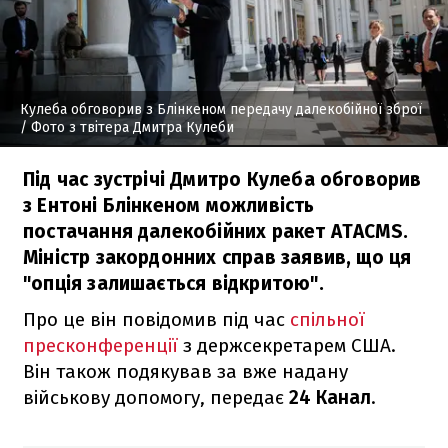
Кулеба обговорив з Блінкеном передачу далекобійної зброї
/ Фото з твітера Дмитра Кулеби
Під час зустрічі Дмитро Кулеба обговорив
з Ентоні Блінкеном можливість
постачання далекобійних ракет ATACMS.
Міністр закордонних справ заявив, що ця
"опція залишається відкритою".
Про це він повідомив під час
спільної
пресконференції
з держсекретарем США.
Він також подякував за вже надану
військову допомогу, передає
24 Канал
.