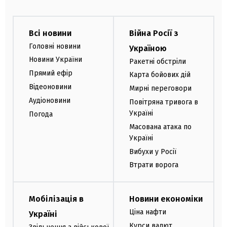
Всі новини
Війна Росії з
Головні новини
Україною
Новини України
Ракетні обстріли
Прямий ефір
Карта бойових дій
Відеоновини
Мирні переговори
Аудіоновини
Повітряна тривога в
Україні
Погода
Масована атака по
Україні
Вибухи у Росії
Втрати ворога
Мобілізація в
Новини економіки
Ціна нафти
Україні
Курси валют