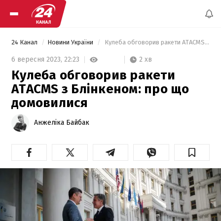
24 Канал
Новини України
 Кулеба обговорив ракети ATACMS з Блінкеном: про що домовилися 
2 хв
6 вересня 2023,
22:23
Кулеба обговорив ракети
ATACMS з Блінкеном: про що
домовилися
Анжеліка Байбак