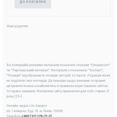
ДО РОЗСИЛОК
Наші додатки:
android
apple
smart tv
samsung smart tv
Всі комерційні рекламні матеріали позначені словами "Спецпроєкт"
чи "Партнерський матеріал". Матеріали з позначкою "Експерт",
"Позиція" відображають позицію авторів та героїв. Редакція може
не поділяти їхніх поглядів. Детальніше щодо реклами та правил
цитування можна ознайомитись в правилах користування сайтом.
Усі права захищені.
Матеріали сайту призначені для осіб старше
21
року (21+)
Онлайн-медіа «24 Канал»
пл. Галицька, буд. 15, м. Львів, 79008
Телефон
+380 (32) 229-77-77