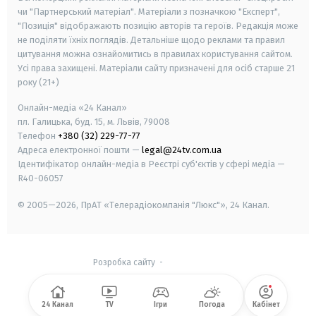
чи "Партнерський матеріал". Матеріали з позначкою "Експерт",
"Позиція" відображають позицію авторів та героїв. Редакція може
не поділяти їхніх поглядів. Детальніше щодо реклами та правил
цитування можна ознайомитись в правилах користування сайтом.
Усі права захищені.
Матеріали сайту призначені для осіб старше
21
року (21+)
Онлайн-медіа «24 Канал»
пл. Галицька, буд. 15, м. Львів, 79008
Телефон
+380 (32) 229-77-77
Адреса електронної пошти —
legal@24tv.com.ua
Ідентифікатор онлайн-медіа в Реєстрі суб'єктів у сфері медіа —
R40-06057
© 2005—2026,
ПрАТ «Телерадіокомпанія "Люкс"», 24 Канал.
Розробка сайту
-
24 Канал
TV
Ігри
Погода
Кабінет