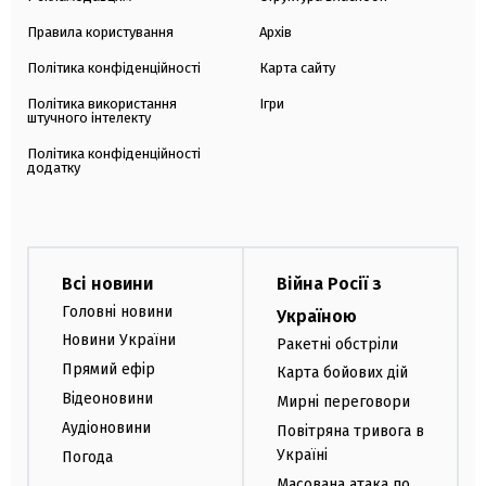
Правила користування
Архів
Політика конфіденційності
Карта сайту
Політика використання
Ігри
штучного інтелекту
Політика конфіденційності
додатку
Всі новини
Війна Росії з
Головні новини
Україною
Новини України
Ракетні обстріли
Прямий ефір
Карта бойових дій
Відеоновини
Мирні переговори
Аудіоновини
Повітряна тривога в
Україні
Погода
Масована атака по