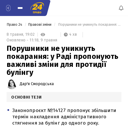
Право 24
Правові зміни
 Порушники не уникнуть покарання: у Раді пропонують важливі зміни для протидії булінгу 
4 хв
8 травня,
19:02
Оновлено -
11:18,
9 травня
Порушники не уникнуть
покарання: у Раді пропонують
важливі зміни для протидії
булінгу
Дар'я Смородська
ОСНОВНІ ТЕЗИ
Законопроєкт №14127 пропонує збільшити
термін накладення адміністративного
стягнення за булінг до одного року.