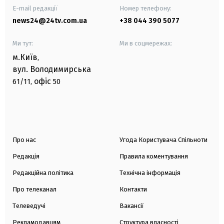
E-mail редакції
Номер телефону:
news24@24tv.com.ua
+38 044 390 5077
Ми тут:
Ми в соцмережах:
м.Київ
,
вул. Володимирська
офіс
61/11,
50
Про нас
Угода Користувача Спільноти
Редакція
Правила коментування
Редакційна політика
Технічна інформація
Про телеканал
Контакти
Телеведучі
Вакансії
Рекламодавцям
Структура власності