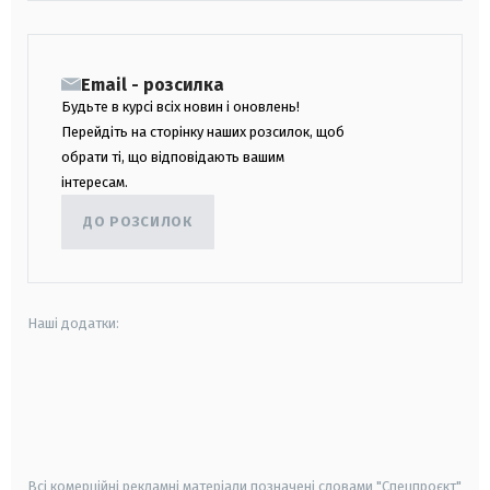
Email - розсилка
Будьте в курсі всіх новин і оновлень!
Перейдіть на сторінку наших розсилок, щоб
обрати ті, що відповідають вашим
інтересам.
ДО РОЗСИЛОК
Наші додатки:
android
apple
smart tv
samsung smart tv
Всі комерційні рекламні матеріали позначені словами "Спецпроєкт"