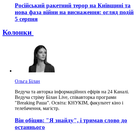
Російський ракетний терор на Київщині та
нова фаза війни на виснаження: огляд подій
5 серпня
Колонки
Ольга Білан
Ведуча та авторка інформаційних ефірів на 24 Каналі.
Ведуча стріму Білан Live, співавторка програми
"Breaking Раша”. Освіта: КНУКІМ, факультет кіно і
телебачення, магістр.
Він обіцяв: "Я знайду", і тримав слово до
останнього