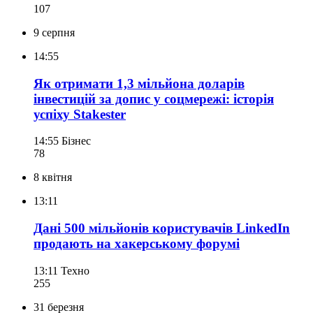
107
9 серпня
14:55
Як отримати 1,3 мільйона доларів
інвестицій за допис у соцмережі: історія
успіху Stakester
14:55
Бізнес
78
8 квітня
13:11
Дані 500 мільйонів користувачів LinkedIn
продають на хакерському форумі
13:11
Техно
255
31 березня