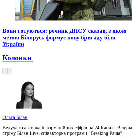
Вони готуються: речник ДПСУ сказав, з якою
метою Білорусь формує нову бригаду біля
України
Колонки
Ольга Білан
Ведуча та авторка інформаційних ефірів на 24 Каналі. Ведуча
стріму Білан Live, співавторка програми "Breaking Раша”.