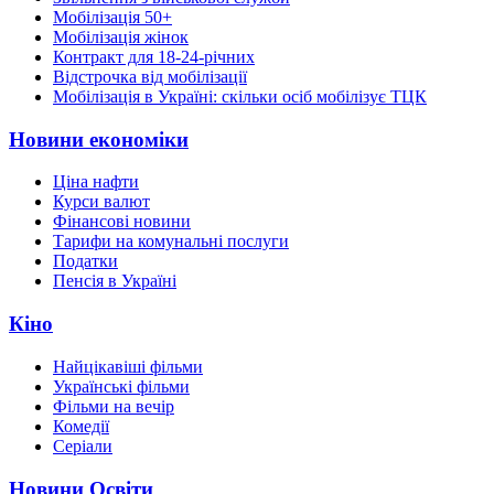
Мобілізація 50+
Мобілізація жінок
Контракт для 18-24-річних
Відстрочка від мобілізації
Мобілізація в Україні: скільки осіб мобілізує ТЦК
Новини економіки
Ціна нафти
Курси валют
Фінансові новини
Тарифи на комунальні послуги
Податки
Пенсія в Україні
Кіно
Найцікавіші фільми
Українські фільми
Фільми на вечір
Комедії
Серіали
Новини Освіти