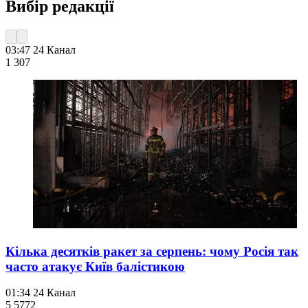
Вибір редакції
03:47
24 Канал
1 307
Кілька десятків ракет за серпень: чому Росія так
часто атакує Київ балістикою
01:34
24 Канал
5 577
2