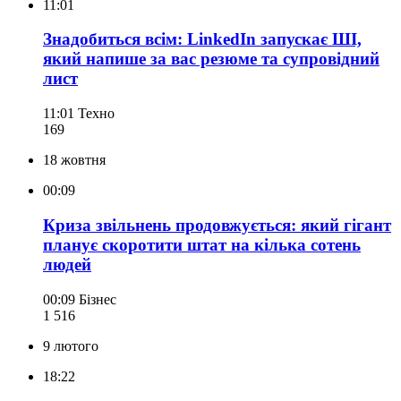
11:01
Знадобиться всім: LinkedIn запускає ШІ,
який напише за вас резюме та супровідний
лист
11:01
Техно
169
18 жовтня
00:09
Криза звільнень продовжується: який гігант
планує скоротити штат на кілька сотень
людей
00:09
Бізнес
1 516
9 лютого
18:22