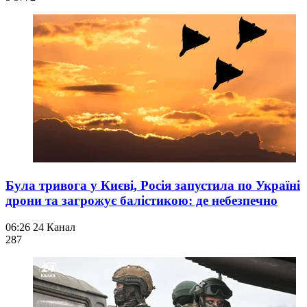
Була тривога у Києві, Росія запустила по Україні
дрони та загрожує балістикою: де небезпечно
06:26
24 Канал
287