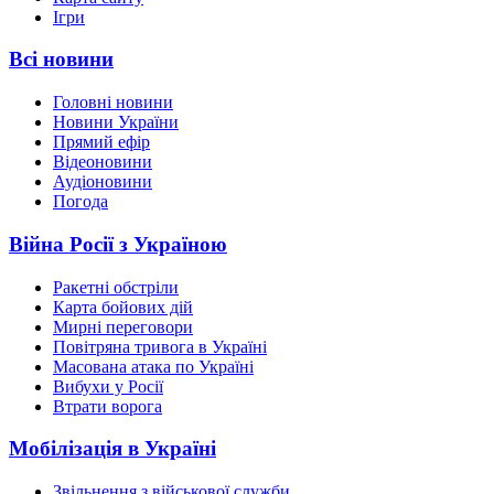
Ігри
Всі новини
Головні новини
Новини України
Прямий ефір
Відеоновини
Аудіоновини
Погода
Війна Росії з Україною
Ракетні обстріли
Карта бойових дій
Мирні переговори
Повітряна тривога в Україні
Масована атака по Україні
Вибухи у Росії
Втрати ворога
Мобілізація в Україні
Звільнення з військової служби