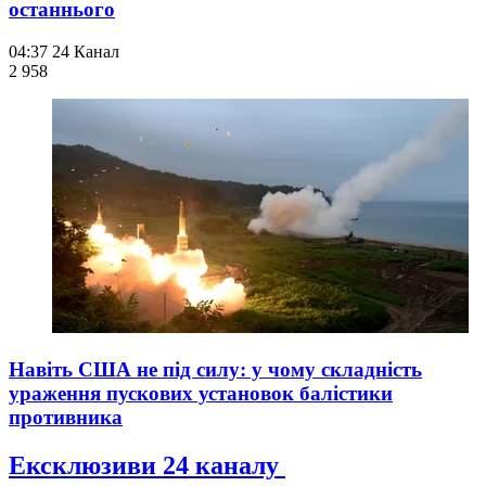
останнього
04:37
24 Канал
2 958
Навіть США не під силу: у чому складність
ураження пускових установок балістики
противника
Ексклюзиви 24 каналу