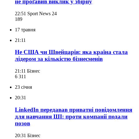
не проґавив виклик у збірну
22:51
Sport News 24
189
17 травня
21:11
Не США чи Швейцарія: яка країна стала
лідером за кількістю бізнесменів
21:11
Бізнес
6 311
23 січня
20:31
LinkedIn передавав приватні повідомлення
для навчання ШІ: проти компанії подали
позов
20:31
Бізнес