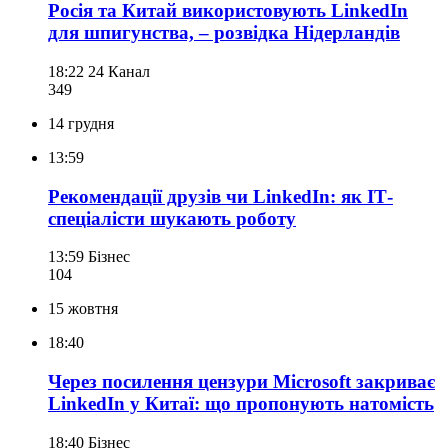
Росія та Китай використовують LinkedIn
для шпигунства, – розвідка Нідерландів
18:22
24 Канал
349
14 грудня
13:59
Рекомендації друзів чи LinkedIn: як ІТ-
спеціалісти шукають роботу
13:59
Бізнес
104
15 жовтня
18:40
Через посилення цензури Microsoft закриває
LinkedIn у Китаї: що пропонують натомість
18:40
Бізнес