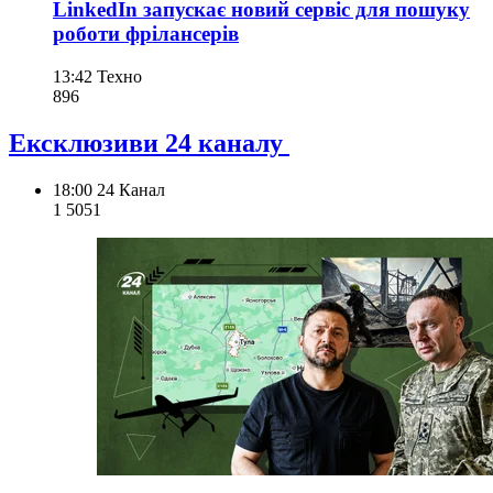
LinkedIn запускає новий сервіс для пошуку
роботи фрілансерів
13:42
Техно
896
Ексклюзиви 24 каналу
18:00
24 Канал
1 505
1