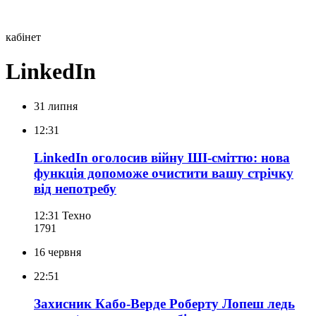
кабінет
LinkedIn
31 липня
12:31
LinkedIn оголосив війну ШІ-сміттю: нова
функція допоможе очистити вашу стрічку
від непотребу
12:31
Техно
179
1
16 червня
22:51
Захисник Кабо-Верде Роберту Лопеш ледь