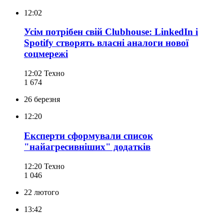
12:02
Усім потрібен свій Clubhouse: LinkedIn і
Spotify створять власні аналоги нової
соцмережі
12:02
Техно
1 674
26 березня
12:20
Експерти сформували список
"найагресивніших" додатків
12:20
Техно
1 046
22 лютого
13:42