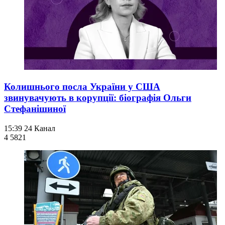
Колишнього посла України у США
звинувачують в корупції: біографія Ольги
Стефанішиної
15:39
24 Канал
4 582
1