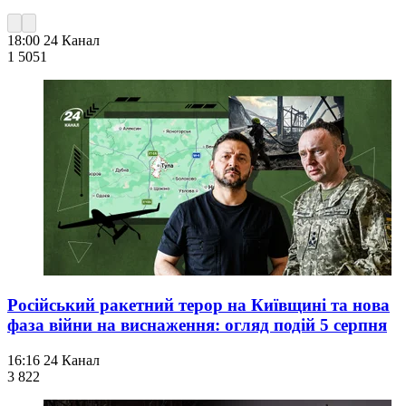
18:00
24 Канал
1 505
1
Російський ракетний терор на Київщині та нова
фаза війни на виснаження: огляд подій 5 серпня
16:16
24 Канал
3 822