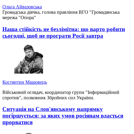
Ольга Айвазовська
Громадська діячка, голова правління ВГО "Громадянська
мережа "Опора"
Наша стійкість не безлімітна: що варто робити
сьогодні, щоб не програти Росії завтра
Костянтин Машовець
Військовий оглядач, координатор групи "Інформаційний
спротив", полковник Збройних сил України.
Ситуація на Слов'янському напрямку
погіршується: за яких умов росіянам вдасться
прорватися