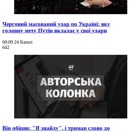
Черговий масований удар по Україні: яку
головну мету Путін вкладає у свої удари
00:09
24 Канал
642
Він обіцяв: "Я знайду", і тримав слово до