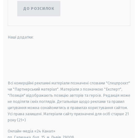
ДО РОЗСИЛОК
Наші додатки:
android
apple
smart tv
samsung smart tv
Всі комерційні рекламні матеріали позначені словами "Спецпроєкт"
чи "Партнерський матеріал". Матеріали з позначкою "Експерт",
"Позиція" відображають позицію авторів та героїв. Редакція може
не поділяти їхніх поглядів. Детальніше щодо реклами та правил
цитування можна ознайомитись в правилах користування сайтом.
Усі права захищені.
Матеріали сайту призначені для осіб старше
21
року (21+)
Онлайн-медіа «24 Канал»
пл. Галицька, буд. 15, м. Львів, 79008