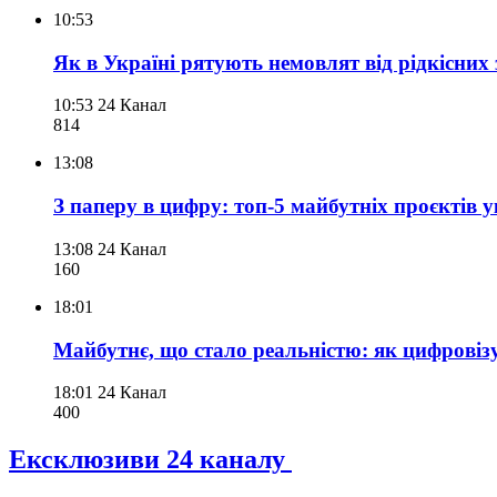
10:53
Як в Україні рятують немовлят від рідкісни
10:53
24 Канал
814
13:08
З паперу в цифру: топ-5 майбутніх проєктів 
13:08
24 Канал
160
18:01
Майбутнє, що стало реальністю: як цифровіз
18:01
24 Канал
400
Ексклюзиви 24 каналу