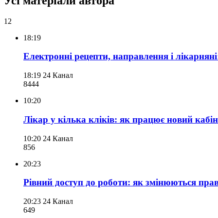
Усі матеріали автора
12
18:19
Електронні рецепти, направлення і лікарняні
18:19
24 Канал
844
4
10:20
Лікар у кілька кліків: як працює новий кабін
10:20
24 Канал
856
20:23
Рівний доступ до роботи: як змінюються пра
20:23
24 Канал
649