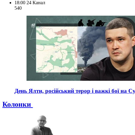
18:00
24 Канал
540
День Ялти, російський терор і важкі бої на С
Колонки