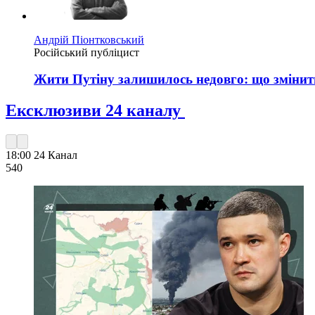
Андрій Піонтковський
Російський публіцист
Жити Путіну залишилось недовго: що змінить 
Ексклюзиви 24 каналу
18:00
24 Канал
540