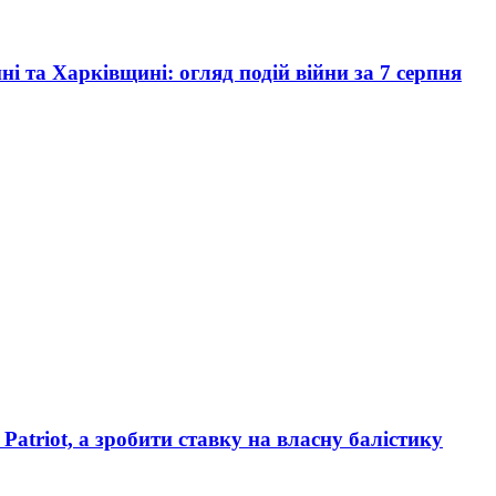
ні та Харківщині: огляд подій війни за 7 серпня
Patriot, а зробити ставку на власну балістику