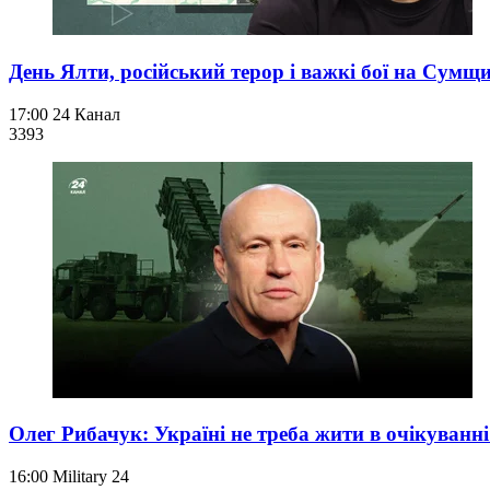
День Ялти, російський терор і важкі бої на Сумщи
17:00
24 Канал
339
3
Олег Рибачук: Україні не треба жити в очікуванні 
16:00
Military 24