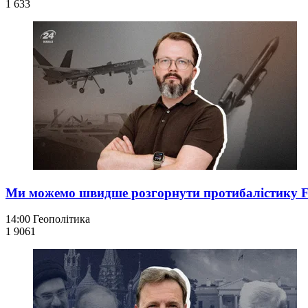
1 633
Ми можемо швидше розгорнути протибалістику FR
14:00
Геополітика
1 906
1