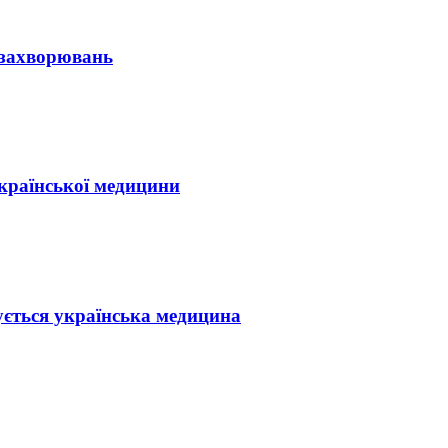
х захворювань
української медицини
ується українська медицина