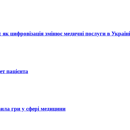
: як цифровізація змінює медичні послуги в Україн
ет пацієнта
вила гри у сфері медицини