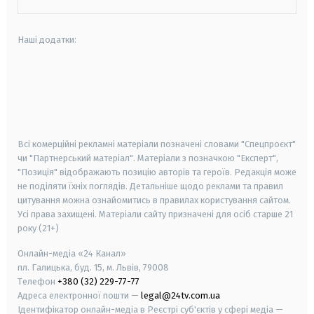
Наші додатки:
android
apple
smart tv
samsung smart tv
Всі комерційні рекламні матеріали позначені словами "Спецпроєкт"
чи "Партнерський матеріал". Матеріали з позначкою "Експерт",
"Позиція" відображають позицію авторів та героїв. Редакція може
не поділяти їхніх поглядів. Детальніше щодо реклами та правил
цитування можна ознайомитись в правилах користування сайтом.
Усі права захищені.
Матеріали сайту призначені для осіб старше
21
року (21+)
Онлайн-медіа «24 Канал»
пл. Галицька, буд. 15, м. Львів, 79008
Телефон
+380 (32) 229-77-77
Адреса електронної пошти —
legal@24tv.com.ua
Ідентифікатор онлайн-медіа в Реєстрі суб'єктів у сфері медіа —