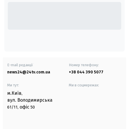
E-mail редакції
Номер телефону:
news24@24tv.com.ua
+38 044 390 5077
Ми тут:
Ми в соцмережах:
м.Київ
,
вул. Володимирська
офіс
61/11,
50