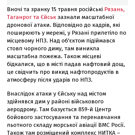
Вночі та зранку 15 травня російські
Рязань,
Таганрог та Єйськ
зазнали масштабної
дронової атаки. Відповідно до кадрів, які
поширюють у мережі, у Рязані прилетіло по
місцевому НПЗ. Над об'єктом підіймався
стовп чорного диму, там виникла
масштабна пожежа. Також місцеві
бідкалися, що в місті падав нафтовий дощ,
це свідчить про викид нафтопродуктів в
атмосферу після ударів по НПЗ.
Внаслідок атаки у Єйську над містом
здійнявся дим у районі військового
аеродрому. Там базується 859-й Центр
бойового застосування та перенавчання
льотного складу морської авіації ВМС Росії.
Також там розміщений комплекс НИТКА –