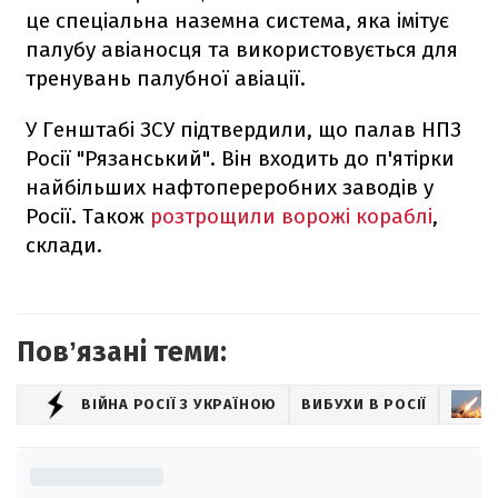
це спеціальна наземна система, яка імітує
палубу авіаносця та використовується для
тренувань палубної авіації.
У Генштабі ЗСУ підтвердили, що палав НПЗ
Росії "Рязанський". Він входить до п'ятірки
найбільших нафтопереробних заводів у
Росії. Також
розтрощили ворожі кораблі
,
склади.
Повʼязані теми:
ВІЙНА РОСІЇ З УКРАЇНОЮ
ВИБУХИ В РОСІЇ