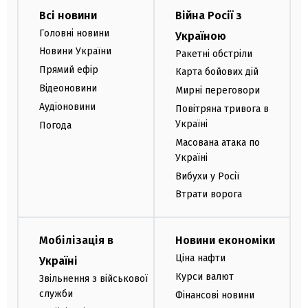
Всі новини
Війна Росії з
Головні новини
Україною
Новини України
Ракетні обстріли
Прямий ефір
Карта бойових дій
Відеоновини
Мирні переговори
Аудіоновини
Повітряна тривога в
Україні
Погода
Масована атака по
Україні
Вибухи у Росії
Втрати ворога
Мобілізація в
Новини економіки
Ціна нафти
Україні
Курси валют
Звільнення з військової
служби
Фінансові новини