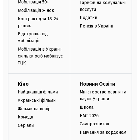
Мобілізація 50+
Тарифи на комунальні
послуги
Мобілізація жінок
Податки
Контракт для 18-24-
річних
Пенсія в Україні
Відстрочка від
мобілізації
Мобілізація в Україні:
скільки осіб мобілізує
ТЦК
Кіно
Новини Освіти
Найцікавіші фільми
Міністерство освіти та
науки України
Українські фільми
Школа
Фільми на вечір
НМТ 2026
Комедії
Саморозвиток
Серіали
Навчання за кордоном