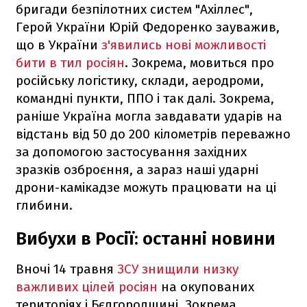
бригади безпілотних систем "Ахіллес",
Герой України Юрій Федоренко зауважив,
що в України
з'явились нові можливості
бити в тил росіян
. Зокрема, мовиться про
російську логістику, склади, аеродроми,
командні пункти, ППО і так далі. Зокрема,
раніше Україна могла завдавати ударів на
відстань від 50 до 200 кілометрів переважно
за допомогою застосування західних
зразків озброєння, а зараз наші ударні
дрони-камікадзе можуть працювати на ці
глибини.
Вибухи в Росії: останні новини
Вночі 14 травня
ЗСУ знищили низку
важливих цілей росіян
на окупованих
територіях і Бєлгородщині. Зокрема,