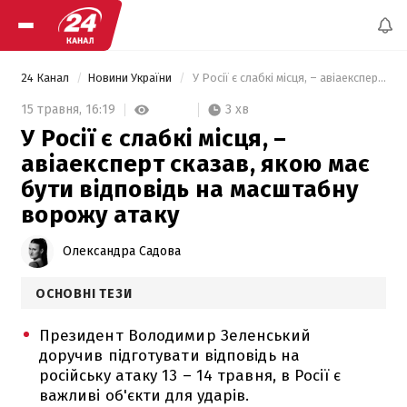
24 Канал
Новини України
 У Росії є слабкі місця, – авіаексперт сказав, якою має бути відповідь на масштабну ворожу атаку 
3 хв
15 травня,
16:19
У Росії є слабкі місця, –
авіаексперт сказав, якою має
бути відповідь на масштабну
ворожу атаку
Олександра Садова
ОСНОВНІ ТЕЗИ
Президент Володимир Зеленський
доручив підготувати відповідь на
російську атаку 13 – 14 травня, в Росії є
важливі об'єкти для ударів.