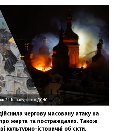
аж 24 Каналу, фото ДСНС
 здійснила чергову масовану атаку на
о про жертв та постраждалих. Також
і культурно-історичні об'єкти.