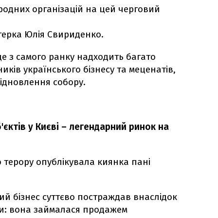
ародних організацій на цей черговий
стерка Юлія Свириденко.
е з самого ранку надходить багато
иків українського бізнесу та меценатів,
відновлення собору.
єктів у Києві – легендарний ринок на
о терору опублікувала киянка пані
чий бізнес суттєво постраждав внаслідок
ки: вона займалася продажем