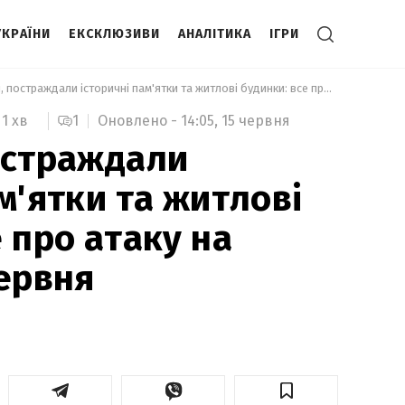
УКРАЇНИ
ЕКСКЛЮЗИВИ
АНАЛІТИКА
ІГРИ
 Є жертви, постраждали історичні пам'ятки та житлові будинки: все про атаку на Україну 15 червня 
1
Оновлено -
14:05,
15 червня
1 хв
остраждали
м'ятки та житлові
 про атаку на
червня