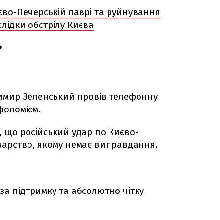
во-Печерській лаврі та руйнування
слідки обстрілу Києва
?
имир Зеленський провів телефонну
фоломієм.
 що російський удар по Києво-
рварство, якому немає виправдання.
за підтримку та абсолютно чітку