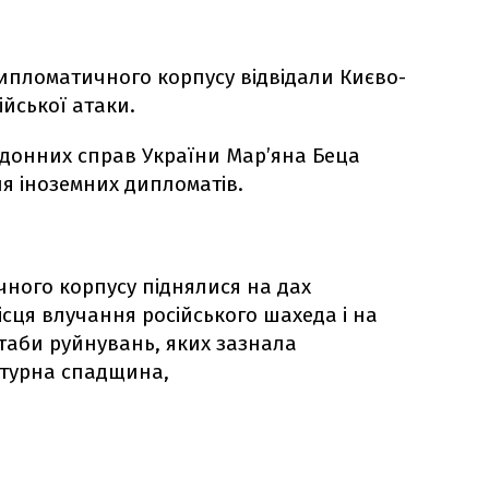
ипломатичного корпусу відвідали Києво-
ійської атаки.
рдонних справ України Мар’яна Беца
ля іноземних дипломатів.
ного корпусу піднялися на дах
ісця влучання російського шахеда і на
таби руйнувань, яких зазнала
льтурна спадщина,