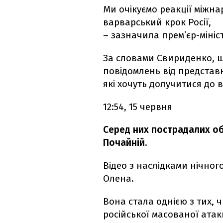
Ми очікуємо реакції міжн
варварський крок Росії,
– зазначила премʼєр-міні
За словами Свириденко, щ
повідомлень від представн
які хочуть долучитися до 
12:54, 15 червня
Серед них пострадалих об'
Почайній.
Відео з наслідками нічног
Олена.
Вона стала однією з тих, 
російської масованої ата