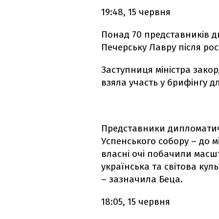
19:48, 15 червня
Понад 70 представників д
Печерську Лавру після рос
Заступниця міністра зако
взяла участь у брифінгу д
Представники дипломатич
Успенського собору – до м
власні очі побачили масш
українська та світова ку
– зазначила Беца.
18:05, 15 червня