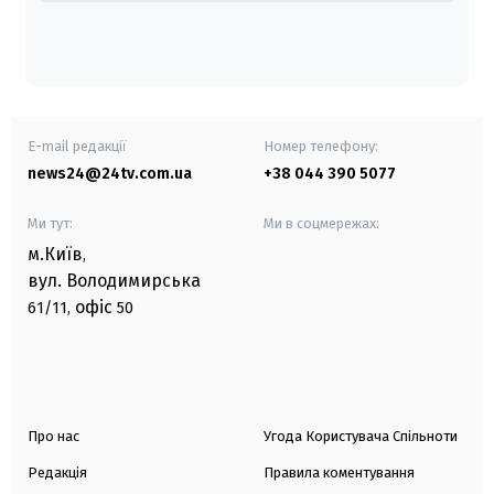
E-mail редакції
Номер телефону:
news24@24tv.com.ua
+38 044 390 5077
Ми тут:
Ми в соцмережах:
м.Київ
,
вул. Володимирська
офіс
61/11,
50
Про нас
Угода Користувача Спільноти
Редакція
Правила коментування