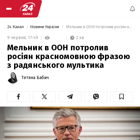
24 Канал
Новини України
 Мельник в ООН потролив росіян красномовною фразою з радянського мультика 
2 хв
9 червня,
17:49
Мельник в ООН потролив
росіян красномовною фразою
з радянського мультика
Тетяна Бабич