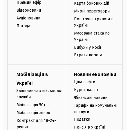
Прямий ефір
Карта бойових дій
Відеоновини
Мирні переговори
Аудіоновини
Повітряна тривога в
Україні
Погода
Масована атака по
Україні
Вибухи у Росії
Втрати ворога
Мобілізація в
Новини економіки
Ціна нафти
Україні
Курси валют
Звільнення з військової
служби
Фінансові новини
Мобілізація 50+
Тарифи на комунальні
послуги
Мобілізація жінок
Податки
Контракт для 18-24-
річних
Пенсія в Україні