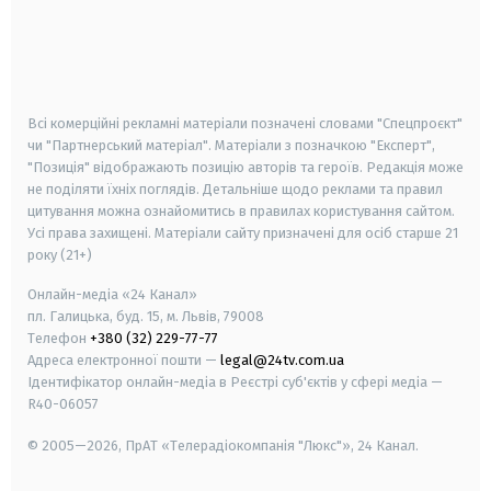
android
apple
smart tv
samsung smart tv
Всі комерційні рекламні матеріали позначені словами "Спецпроєкт"
чи "Партнерський матеріал". Матеріали з позначкою "Експерт",
"Позиція" відображають позицію авторів та героїв. Редакція може
не поділяти їхніх поглядів. Детальніше щодо реклами та правил
цитування можна ознайомитись в правилах користування сайтом.
Усі права захищені.
Матеріали сайту призначені для осіб старше
21
року (21+)
Онлайн-медіа «24 Канал»
пл. Галицька, буд. 15, м. Львів, 79008
Телефон
+380 (32) 229-77-77
Адреса електронної пошти —
legal@24tv.com.ua
Ідентифікатор онлайн-медіа в Реєстрі суб'єктів у сфері медіа —
R40-06057
© 2005—2026,
ПрАТ «Телерадіокомпанія "Люкс"», 24 Канал.