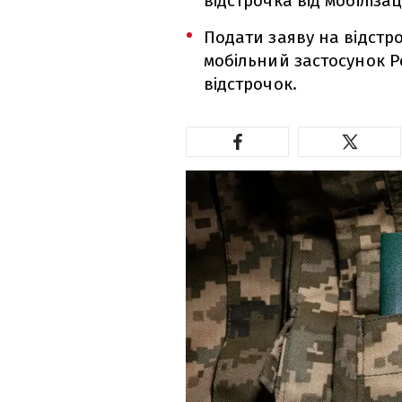
відстрочка від мобілізаці
Подати заяву на відстр
мобільний застосунок Ре
відстрочок.