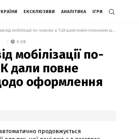
УКРАЇНИ
ЕКСКЛЮЗИВИ
АНАЛІТИКА
ІГРИ
 Відстрочки від мобілізації по-новому: в ТЦК дали повне пояснення щодо оформлення 
4 хв
ід мобілізації по-
ЦК дали повне
щодо оформлення
і автоматично продовжується