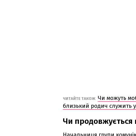
Чи можуть моб
ЧИТАЙТЕ ТАКОЖ
близький родич служить у
Чи продовжується 
Начальниця групи комунік