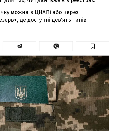
ї для тих, чиї дані вже є в реєстрах.
очку можна в ЦНАПі або через
зерв+, де доступні дев'ять типів