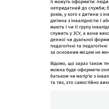
Її можуть оформити: люди з
непридатний до служби; ба
років, у кого є дитини з ін
дитина з інвалідністю I або
мають I чи II групу інвалід
служить у ЗСУ, а вони вих
денної чи дуальної форми,
педагогічні та педагогічн
за основним місцем не мен
Відомо, що зараз також те
можна буде оформити онла
батьком чи матір'ю з інва
та тих, хто самостійно вих