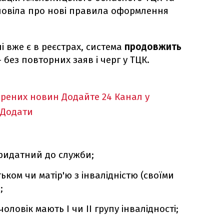
повіла про нові правила оформлення
ні вже є в реєстрах, система
продовжить
 без повторних заяв і черг у ТЦК.
ірених новин
Додайте 24 Канал у
Додати
придатний до служби;
тьком чи матір'ю з інвалідністю (своїми
;
оловік мають I чи II групу інвалідності;