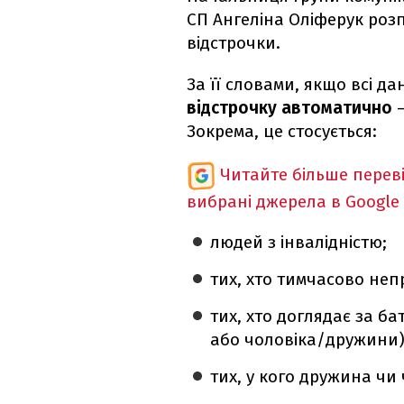
СП Ангеліна Оліферук роз
відстрочки.
За її словами, якщо всі да
відстрочку автоматично
–
Зокрема, це стосується:
Читайте більше перев
вибрані джерела в Google
людей з інвалідністю;
тих, хто тимчасово не
тих, хто доглядає за ба
або чоловіка/дружини)
тих, у кого дружина чи ч