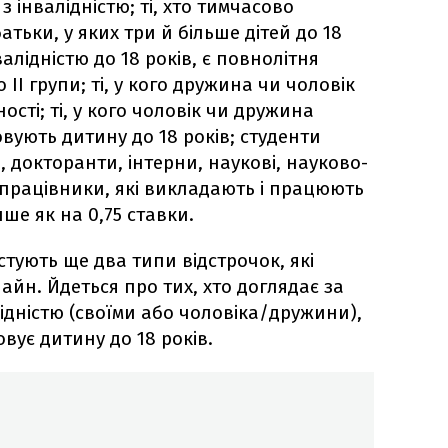
 інвалідністю; ті, хто тимчасово
тьки, у яких три й більше дітей до 18
валідністю до 18 років, є повнолітня
 II групи; ті, у кого дружина чи чоловік
ності; ті, у кого чоловік чи дружина
овують дитину до 18 років; студенти
 докторанти, інтерни, наукові, науково-
і працівники, які викладають і працюють
ше як на 0,75 ставки.
стують ще два типи відстрочок, які
йн. Йдеться про тих, хто доглядає за
лідністю (своїми або чоловіка/дружини),
овує дитину до 18 років.