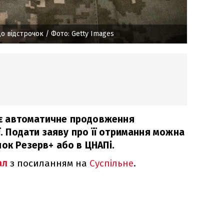
до відстрочок
/ Фото: Getty Images
діє автоматичне продовження
ії. Подати заяву про її отримання можна
ок Резерв+ або в ЦНАПі.
ал
з посиланням на
Суспільне
.