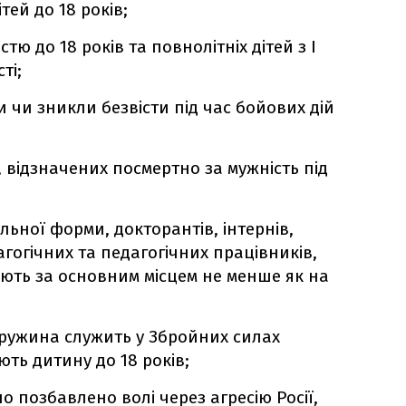
ітей до 18 років;
істю до 18 років та повнолітніх дітей з I
ті;
и чи зникли безвісти під час бойових дій
, відзначених посмертно за мужність під
льної форми, докторантів, інтернів,
гогічних та педагогічних працівників,
юють за основним місцем не менше як на
 дружина служить у Збройних силах
ють дитину до 18 років;
о позбавлено волі через агресію Росії,