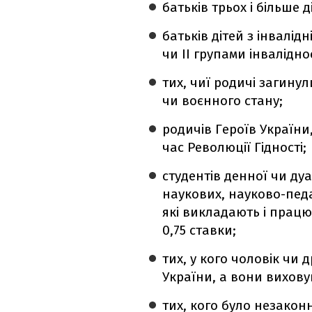
батьків трьох і більше д
батьків дітей з інвалідн
чи II групами інваліднос
тих, чиї родичі загинул
чи воєнного стану;
родичів Героїв України
час Революції Гідності;
студентів денної чи дуа
наукових, науково-педа
які викладають і прац
0,75 ставки;
тих, у кого чоловік чи
України, а вони вихову
тих, кого було незаконн