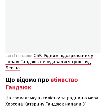
СБУ: Рідним підозрюваних у
ЧИТАЙТЕ ТАКОЖ:
справі Гандзюк передавалися гроші від
Левіна
Що відомо про
вбивство
Гандзюк
На громадську активістку та радницю мера
Херсона Катерину Гандзюк напали 31