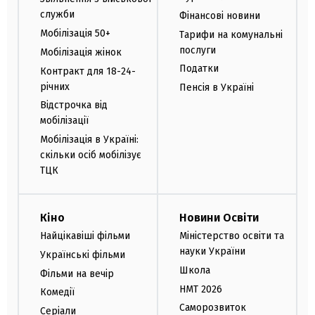
служби
Фінансові новини
Мобілізація 50+
Тарифи на комунальні
послуги
Мобілізація жінок
Податки
Контракт для 18-24-
річних
Пенсія в Україні
Відстрочка від
мобілізації
Мобілізація в Україні:
скільки осіб мобілізує
ТЦК
Кіно
Новини Освіти
Найцікавіші фільми
Міністерство освіти та
науки України
Українські фільми
Школа
Фільми на вечір
НМТ 2026
Комедії
Саморозвиток
Серіали