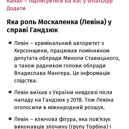
Канал – підписуйтеся на нас у WhatsApp
Додати
Яка роль Москаленка (Левіна) у
справі Гандзюк
Левін – кримінальний авторитет з
Херсонщини, працював помічником
депутата облради Миколи Ставицького,
а також радником голови облради
Владислава Мангера. Це інформація
слідства.
Левін виїхав з України невдовзі після
нападу на Гандзюк у 2018. Тож Левіна
оголосили в міжнародний розшук.
Левін – ключова фігура, яка пов'язує
виконавців злочину (групу Торбіна) і