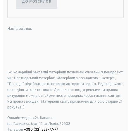
ДО РОЗСИЛОК
Наші додатки:
android
apple
smart tv
samsung smart tv
Всі комерційні рекламні матеріали позначені словами "Спецпроєкт"
чи "Партнерський матеріал". Матеріали з позначкою "Експерт",
"Позиція" відображають позицію авторів та героїв. Редакція може
не поділяти їхніх поглядів. Детальніше щодо реклами та правил
цитування можна ознайомитись в правилах користування сайтом.
Усі права захищені.
Матеріали сайту призначені для осіб старше
21
року (21+)
Онлайн-медіа «24 Канал»
пл. Галицька, буд. 15, м. Львів, 79008
Телефон
+380 (32) 229-77-77