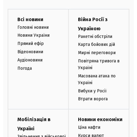
Всі новини
Війна Росії з
Головні новини
Україною
Новини України
Ракетні обстріли
Прямий ефір
Карта бойових дій
Відеоновини
Мирні переговори
Аудіоновини
Повітряна тривога в
Україні
Погода
Масована атака по
Україні
Вибухи у Росії
Втрати ворога
Мобілізація в
Новини економіки
Ціна нафти
Україні
Курси валют
Звільнення з військової