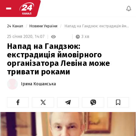
24 Канал
Новини України
 Напад на Гандзюк: екстрадиція ймовірного організатора Левіна може тривати роками   
3 хв
25 січня 2020,
14:07
Напад на Гандзюк:
екстрадиція ймовірного
організатора Левіна може
тривати роками
Ірина Кошанська