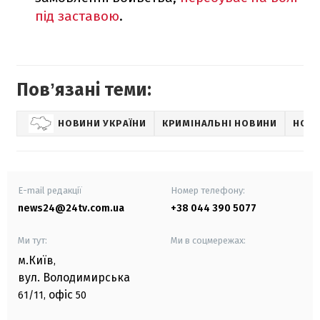
під заставою
.
Повʼязані теми:
НОВИНИ УКРАЇНИ
КРИМІНАЛЬНІ НОВИНИ
НОВИ
E-mail редакції
Номер телефону:
news24@24tv.com.ua
+38 044 390 5077
Ми тут:
Ми в соцмережах:
м.Київ
,
вул. Володимирська
офіс
61/11,
50