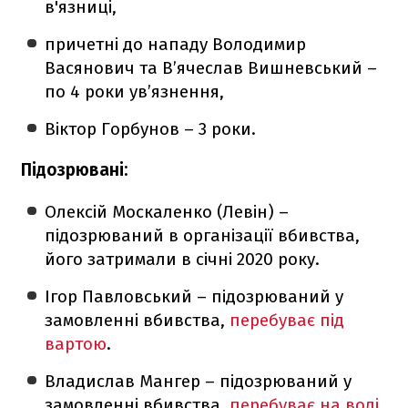
в'язниці,
причетні до нападу Володимир
Васянович та В’ячеслав Вишневський –
по 4 роки ув’язнення,
Віктор Горбунов – 3 роки.
Підозрювані:
Олексій Москаленко (Левін) –
підозрюваний в організації вбивства,
його затримали в січні 2020 року.
Ігор Павловський – підозрюваний у
замовленні вбивства,
перебуває під
вартою
.
Владислав Мангер – підозрюваний у
замовленні вбивства,
перебуває на волі