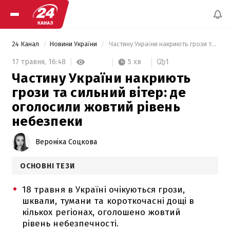
24 Канал
Новини України
 Частину України накриють грози та сильний вітер: де оголосили жовтий рівень небезпеки 
5 хв
17 травня,
16:48
1
Частину України накриють
грози та сильний вітер: де
оголосили жовтий рівень
небезпеки
Вероніка Соцкова
ОСНОВНІ ТЕЗИ
18 травня в Україні очікуються грози,
шквали, тумани та короткочасні дощі в
кількох регіонах, оголошено жовтий
рівень небезпечності.