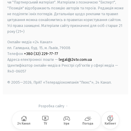
чи "Партнерський матеріал". Матеріали з позначкою "Експерт",
"Позиція" відображають позицію авторів та героїв. Редакція може
не поділяти їхніх поглядів. Детальніше щодо реклами та правил
цитування можна ознайомитись в правилах користування сайтом.
Усі права захищені.
Матеріали сайту призначені для осіб старше
21
року (21+)
Онлайн-медіа «24 Канал»
пл. Галицька, буд. 15, м. Львів, 79008
Телефон
+380 (32) 229-77-77
Адреса електронної пошти —
legal@24tv.com.ua
Ідентифікатор онлайн-медіа в Реєстрі суб'єктів у сфері медіа —
R40-06057
© 2005—2026,
ПрАТ «Телерадіокомпанія "Люкс"», 24 Канал.
Розробка сайту
-
24 Канал
TV
Ігри
Погода
Кабінет