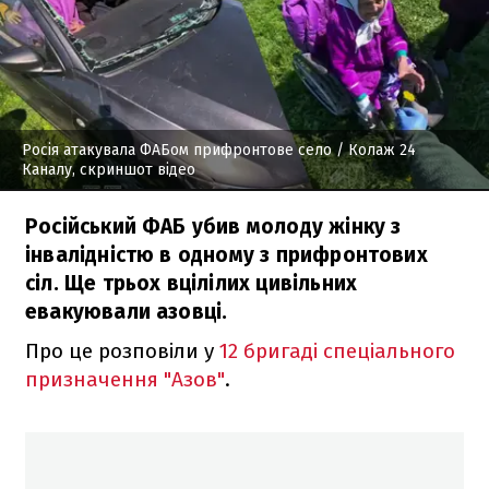
Росія атакувала ФАБом прифронтове село
/ Колаж 24
Каналу, скриншот відео
Російський ФАБ убив молоду жінку з
інвалідністю в одному з прифронтових
сіл. Ще трьох вцілілих цивільних
евакуювали азовці.
Про це розповіли у
12 бригаді спеціального
призначення "Азов"
.