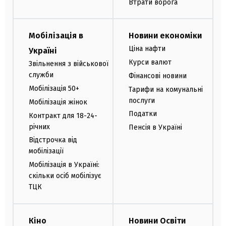
Втрати ворога
Мобілізація в
Новини економіки
Ціна нафти
Україні
Курси валют
Звільнення з військової
служби
Фінансові новини
Мобілізація 50+
Тарифи на комунальні
послуги
Мобілізація жінок
Податки
Контракт для 18-24-
річних
Пенсія в Україні
Відстрочка від
мобілізації
Мобілізація в Україні:
скільки осіб мобілізує
ТЦК
Кіно
Новини Освіти