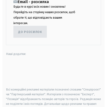
Email - розсилка
Будьте в курсі всіх новин і оновлень!
Перейдіть на сторінку наших розсилок, щоб
обрати ті, що відповідають вашим
інтересам.
ДО РОЗСИЛОК
Наші додатки:
android
apple
smart tv
samsung smart tv
Всі комерційні рекламні матеріали позначені словами "Спецпроєкт"
чи "Партнерський матеріал". Матеріали з позначкою "Експерт",
"Позиція" відображають позицію авторів та героїв. Редакція може
не поділяти їхніх поглядів. Детальніше щодо реклами та правил