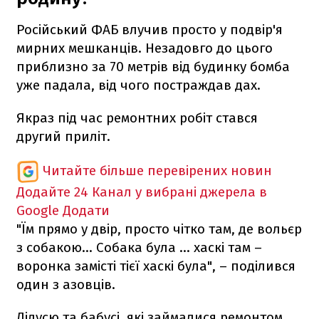
Російський ФАБ влучив просто у подвір'я
мирних мешканців. Незадовго до цього
приблизно за 70 метрів від будинку бомба
уже падала, від чого постраждав дах.
Якраз під час ремонтних робіт стався
другий приліт.
Читайте більше перевірених новин
Додайте 24 Канал у вибрані джерела в
Google
Додати
"Їм прямо у двір, просто чітко там, де вольєр
з собакою... Собака була … хаскі там –
воронка замісті тієї хаскі була", – поділився
один з азовців.
Дідусю та бабусі, які займалися ремонтом