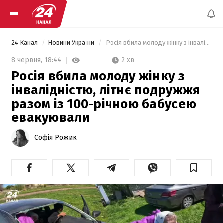
24 Канал
Новини України
 Росія вбила молоду жінку з інвалідністю, літнє подружжя разом із 100-річною бабусею евакуювали 
2 хв
8 червня,
18:44
Росія вбила молоду жінку з
інвалідністю, літнє подружжя
разом із 100-річною бабусею
евакуювали
Софія Рожик