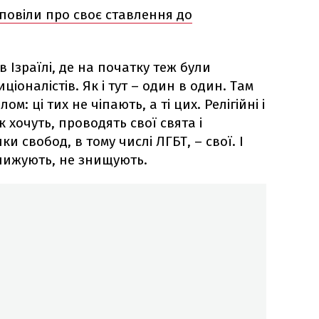
повіли про своє ставлення до
в Ізраїлі, де на початку теж були
ціоналістів. Як і тут – один в один. Там
: ці тих не чіпають, а ті цих. Релігійні і
 хочуть, проводять свої свята і
и свобод, в тому числі ЛГБТ, – свої. І
нижують, не знищують.