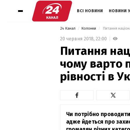
ВСІ НОВИНИ
НОВИНИ 
24 Канал
Колонки
20 червня 2018,
22:00
Питання нац
чому варто 
рівності в У
Чи потрібно проводити 
адже йдеться про захис
громадян різних катего