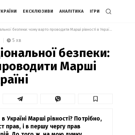
УКРАЇНИ
ЕКСКЛЮЗИВИ
АНАЛІТИКА
ІГРИ
 Питання національної безпеки: чому варто проводити Марші рівності в Україні  
5 хв
іональної безпеки:
проводити Марші
країні
в Україні Марші рівності? Потрібно,
т прав, і в першу чергу прав
рій. До того ж, на мою думку,