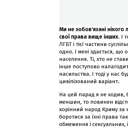
Ми не зобов'язані нікого 
свої права вище інших
. І
ЛГБТ і тієї частини суспіл
одно. І мені здається, що 
населення. Ті, хто не став
інше поступово налагодит
насильства. І тоді у нас б
цивілізований варіант.
На цей парад я не ходив,
меншин, то повинен відст
корінний народ Криму за 
боротися за їхні права та
обмеження і сексуальних, 