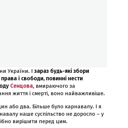
яни України. І
зараз будь-які збори
 права і свободи, повинні нести
боду
Сенцова
, вмираючого за
тання життя і смерті, воно найважливіше.
дин або два. Більше було карнавалу. І я
навалу наше суспільство не доросло – у
рібно вирішити перед цим.