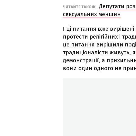
Депутати роз
ЧИТАЙТЕ ТАКОЖ:
сексуальних меншин
І ці питання вже вирішені 
протести релігійних і тради
це питання вирішили поділом
традиціоналісти живуть, як
демонстрації, а прихильник
вони один одного не при