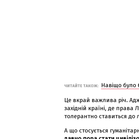
Навіщо було 
ЧИТАЙТЕ ТАКОЖ:
Це вкрай важлива річ. Ад
західній країні, де права 
толерантно ставиться до л
А що стосується гуманіта
давно пора стати цивіліз