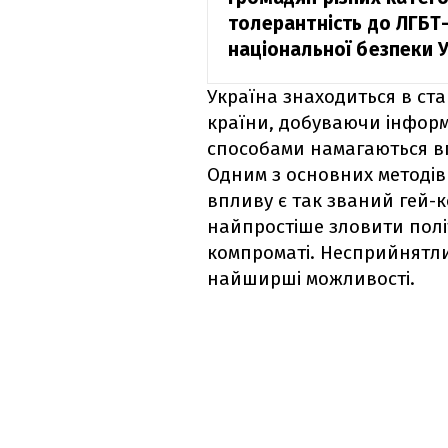
толерантність до ЛГБТ
національної безпеки У
Україна знаходиться в ста
країни, добуваючи інформ
способами намагаються вп
Одним з основних методів
впливу є так званий гей-к
найпростіше зловити полі
компроматі. Несприйнятлив
найширші можливості.