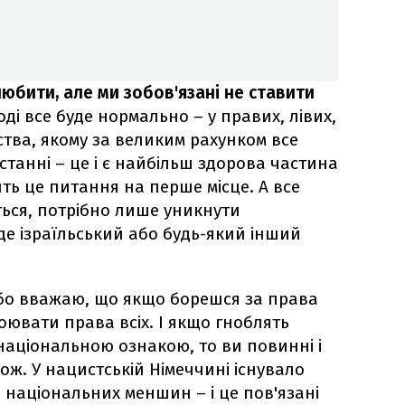
любити, але ми зобов'язані не ставити
 тоді все буде нормально – у правих, лівих,
ьства, якому за великим рахунком все
останні – це і є найбільш здорова частина
ить це питання на перше місце. А все
ься, потрібно лише уникнути
уде ізраїльський або будь-який інший
 бо вважаю, що якщо борешся за права
оювати права всіх. І якщо гноблять
національною ознакою, то ви повинні і
кож. У нацистській Німеччині існувало
і національних меншин – і це пов'язані