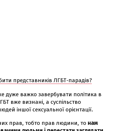
бити представників ЛГБТ-парадів?
же дуже важко завербувати політика в
ЛГБТ вже визнані, а суспільство
юдей іншої сексуальної орієнтації.
рних прав, тобто прав людини, то
нам
ованими людьми і перестати заглядати