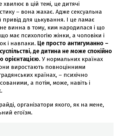
 хвилює в цій темі, це дитячі
стику – вона жахає. Адже сексуальна
 привід для цькування. І це ламає
не винна в тому, ким народилася і що
 що має психологію жінки, а чоловіки і
нок і навпаки.
Це просто антигуманно –
успільстві, де дитина не може спокійно
ю орієнтацією
. У нормальних країнах
, вони виростають повноцінними
традянських країнах, – психічно
ваними, а потім, може, навіть і
.
райді, організатори якого, як на мене,
ний егоїзм.