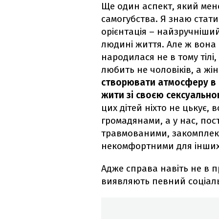
Ще один аспект, який мене
самогубства. Я знаю стати
орієнтація – найзручніший
людині життя. Але ж вона 
народилася не в тому тілі,
любить не чоловіків, а жі
створювати атмосферу в с
жити зі своєю сексуально
цих дітей ніхто не цькує
громадянами, а у нас, пос
травмованими, закомплексо
некомфортними для інших
Адже справа навіть не в п
виявляють певний соціаль