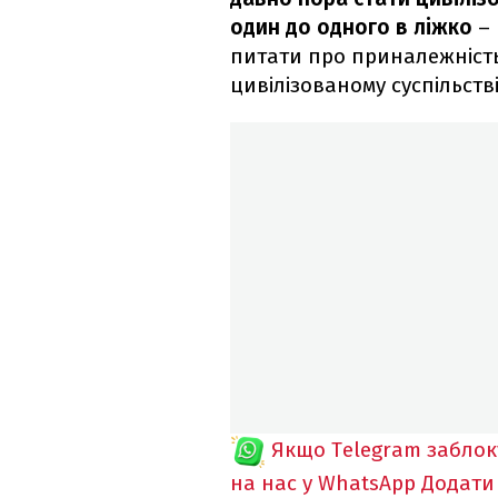
один до одного в ліжко
– 
питати про приналежність 
цивілізованому суспільств
Якщо Telegram забло
на нас у WhatsApp
Додати