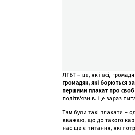
ЛГБТ – це, як і всі, громад
громадян, які борються за
першими плакат про сво
політв'язнів. Це зараз пи
Там були такі плакати – о
вважаю, що до такого кар
нас ще є питання, які пот