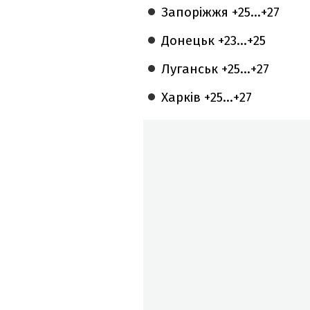
Запоріжжя +25...+27
Донецьк +23...+25
Луганськ +25...+27
Харків +25...+27