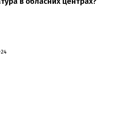
тура в обласних центрах?
+24