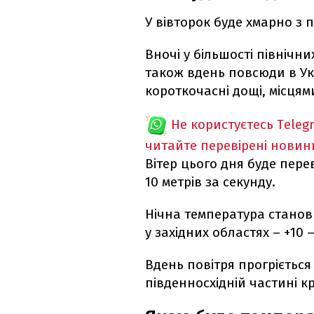
У вівторок буде хмарно з
Вночі у більшості північн
також вдень повсюди в Укр
короткочасні дощі, місцям
Не користуєтесь Teleg
читайте перевірені новин
Вітер цього дня буде пере
10 метрів за секунду.
Нічна температура станов
у західних областях – +10 –
Вдень повітря прогріється д
південносхідній частині кр