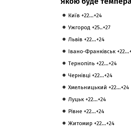
Якою буде темпера
Київ +22...+24
Ужгород +25..+27
Львів +22...+24
Івано-Франківськ +22...
Тернопіль +22...+24
Чернівці +22...+24
Хмельницький +22...+24
Луцьк +22...+24
Рівне +22...+24
Житомир +22...+24