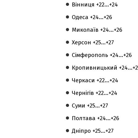
Вінниця +22...+24
Одеса +24...+26
Миколаїв +24...+26
Херсон +25...+27
Сімферополь +24...+26
Кропивницький +24...+
Черкаси +22...+24
Чернігів +22...+24
Суми +25...+27
Полтава +24...+26
Дніпро +25...+27