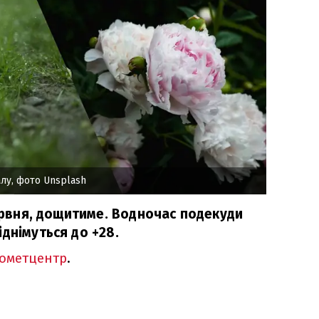
лу, фото Unsplash
червня, дощитиме. Водночас подекуди
днімуться до +28.
рометцентр
.