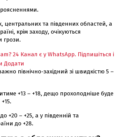
 проясненнями.
их, центральних та південних областей, а
аїні, крім заходу, очікуються
и грози.
ram?
24 Канал є у WhatsApp. Підпишіться і
и
Додати
важно північно-західний зі швидкістю 5 –
итиме +13 – +18, дещо прохолодніше буде
 +15.
о +20 – +25, а у південній та
аїни до +28.