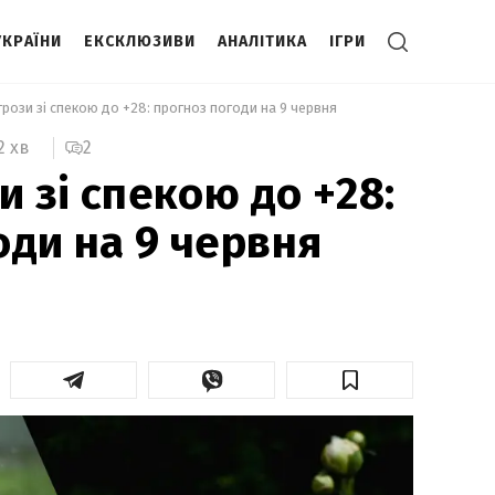
УКРАЇНИ
ЕКСКЛЮЗИВИ
АНАЛІТИКА
ІГРИ
грози зі спекою до +28: прогноз погоди на 9 червня 
2
2 хв
и зі спекою до +28:
оди на 9 червня