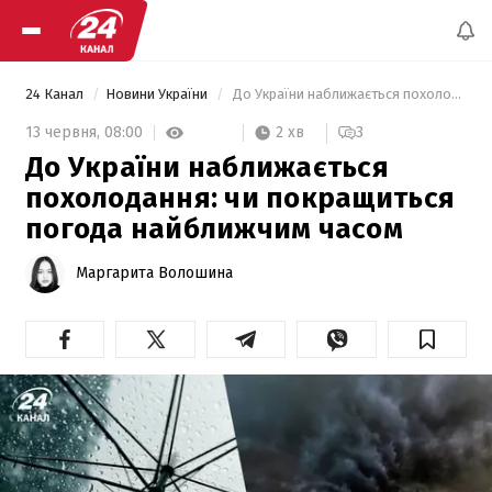
24 Канал
Новини України
 До України наближається похолодання: чи покращиться погода найближчим часом 
2 хв
13 червня,
08:00
3
До України наближається
похолодання: чи покращиться
погода найближчим часом
Маргарита Волошина