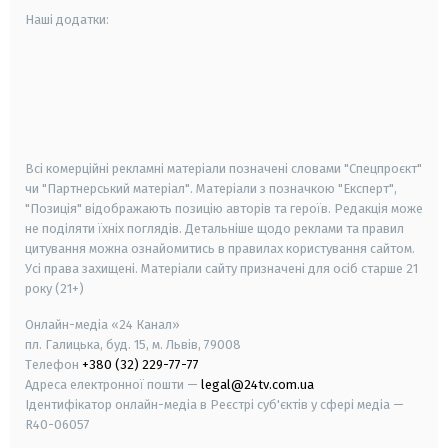
Наші додатки:
android
apple
smart tv
samsung smart tv
Всі комерційні рекламні матеріали позначені словами "Спецпроєкт"
чи "Партнерський матеріал". Матеріали з позначкою "Експерт",
"Позиція" відображають позицію авторів та героїв. Редакція може
не поділяти їхніх поглядів. Детальніше щодо реклами та правил
цитування можна ознайомитись в правилах користування сайтом.
Усі права захищені.
Матеріали сайту призначені для осіб старше
21
року (21+)
Онлайн-медіа «24 Канал»
пл. Галицька, буд. 15, м. Львів, 79008
Телефон
+380 (32) 229-77-77
Адреса електронної пошти —
legal@24tv.com.ua
Ідентифікатор онлайн-медіа в Реєстрі суб'єктів у сфері медіа —
R40-06057