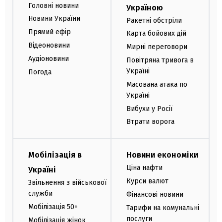
Головні новини
Україною
Новини України
Ракетні обстріли
Прямий ефір
Карта бойових дій
Відеоновини
Мирні переговори
Аудіоновини
Повітряна тривога в
Україні
Погода
Масована атака по
Україні
Вибухи у Росії
Втрати ворога
Мобілізація в
Новини економіки
Ціна нафти
Україні
Курси валют
Звільнення з військової
служби
Фінансові новини
Мобілізація 50+
Тарифи на комунальні
послуги
Мобілізація жінок