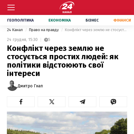
ГЕОПОЛІТИКА
ЕКОНОМІКА
БІЗНЕС
ФІНАНСИ
24 Канал
Право на правду
Конфлікт через землю не стосується простих людей: як політики відстоюють свої інтереси
24 грудня,
15:30
5
Конфлікт через землю не
стосується простих людей: як
політики відстоюють свої
інтереси
Дмитро Гнап