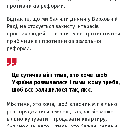
противників реформи.
Відтак те, що ми бачили днями у Верховній
Раді, не стосується захисту інтересів
простих людей. І це навіть не протистояння
прибічників і противників земельної
реформи.
Це сутичка між тими, хто хоче, щоб
Україна розвивалася і тими, кому треба,
щоб все залишилося так, як є.
Між тими, хто хоче, щоб власник міг вільно
розпоряджатися землею, так, як він може
вільно купувати і продавати квартиру,
будинок чи авто. І тими, хто бажає, селяни