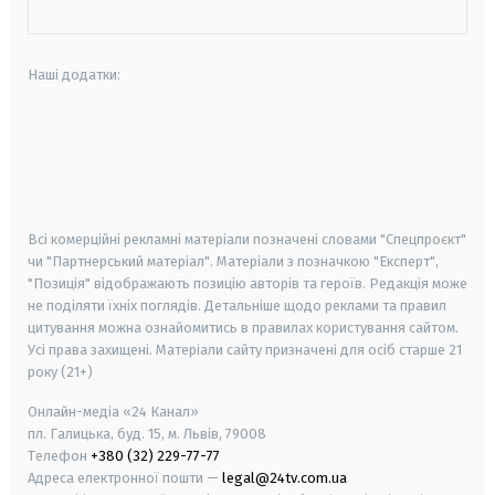
Наші додатки:
android
apple
smart tv
samsung smart tv
Всі комерційні рекламні матеріали позначені словами "Спецпроєкт"
чи "Партнерський матеріал". Матеріали з позначкою "Експерт",
"Позиція" відображають позицію авторів та героїв. Редакція може
не поділяти їхніх поглядів. Детальніше щодо реклами та правил
цитування можна ознайомитись в правилах користування сайтом.
Усі права захищені.
Матеріали сайту призначені для осіб старше
21
року (21+)
Онлайн-медіа «24 Канал»
пл. Галицька, буд. 15, м. Львів, 79008
Телефон
+380 (32) 229-77-77
Адреса електронної пошти —
legal@24tv.com.ua