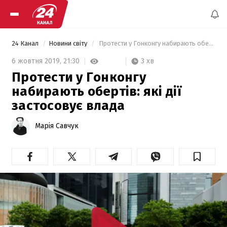
24 Канал
Новини світу
 Протести у Гонконгу набирають обертів: які дії застосовує влада 
3 хв
6 жовтня 2019,
21:30
Протести у Гонконгу
набирають обертів: які дії
застосовує влада
Марія Савчук