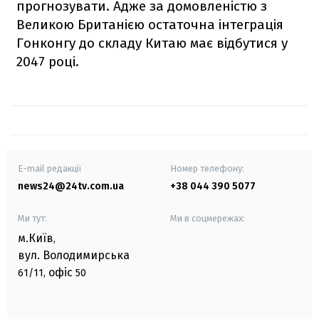
прогнозувати. Адже за домовленістю з
Великою Британією остаточна інтеграція
Гонконгу до складу Китаю має відбутися у
2047 році.
E-mail редакції
Номер телефону:
news24@24tv.com.ua
+38 044 390 5077
Ми тут:
Ми в соцмережах:
м.Київ
,
вул. Володимирська
офіс
61/11,
50