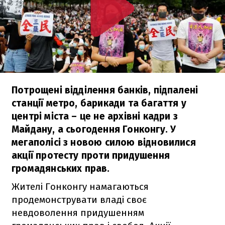
Потрощені відділення банків, підпалені
станції метро, барикади та багаття у
центрі міста – це не архівні кадри з
Майдану, а сьогодення Гонконгу. У
мегаполісі з новою силою відновилися
акції протесту проти придушення
громадянських прав.
Жителі Гонконгу намагаються
продемонструвати владі своє
невдоволення придушенням