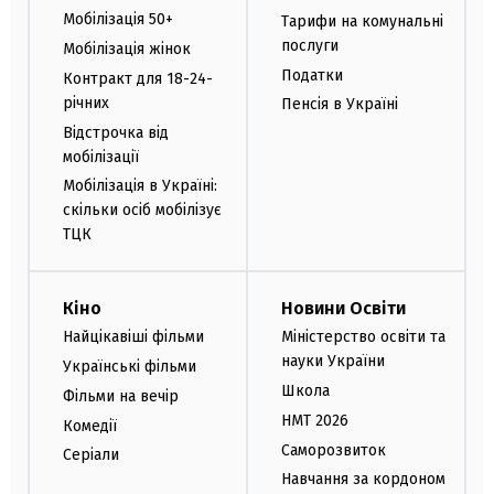
Мобілізація 50+
Тарифи на комунальні
послуги
Мобілізація жінок
Податки
Контракт для 18-24-
річних
Пенсія в Україні
Відстрочка від
мобілізації
Мобілізація в Україні:
скільки осіб мобілізує
ТЦК
Кіно
Новини Освіти
Найцікавіші фільми
Міністерство освіти та
науки України
Українські фільми
Школа
Фільми на вечір
НМТ 2026
Комедії
Саморозвиток
Серіали
Навчання за кордоном