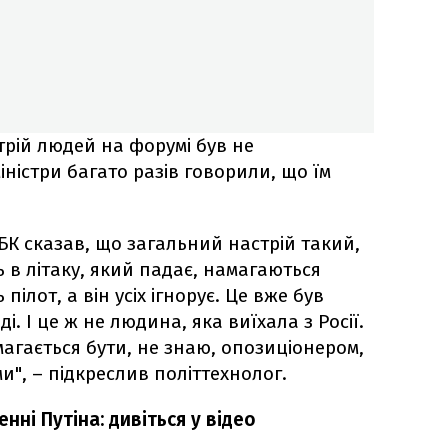
трій людей на форумі був не
іністри багато разів говорили, що їм
БК сказав, що загальний настрій такий,
 в літаку, який падає, намагаються
 пілот, а він усіх ігнорує. Це вже був
. І це ж не людина, яка виїхала з Росії.
агається бути, не знаю, опозиціонером,
и", – підкреслив політтехнолог.
нні Путіна: дивіться у відео