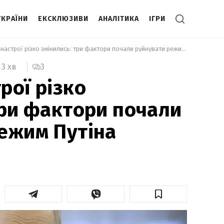
УКРАЇНИ
ЕКСКЛЮЗИВИ
АНАЛІТИКА
ІГРИ
 Уперше настрої різко змінились: три фактори почали руйнувати режим Путіна 
3
3 хв
рої різко
три фактори почали
ежим Путіна