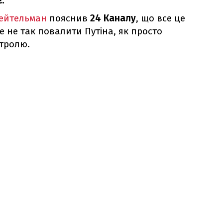
.
ейтельман
пояснив
24 Каналу
, що все це
же не так повалити Путіна, як просто
нтролю.