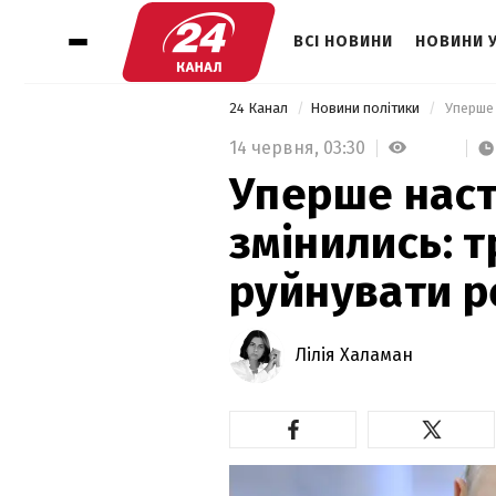
ВСІ НОВИНИ
НОВИНИ 
24 Канал
Новини політики
14 червня,
03:30
Уперше наст
змінились: 
руйнувати р
Лілія Халаман