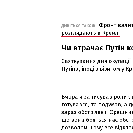
Фронт валить
ДИВІТЬСЯ ТАКОЖ:
розглядають в Кремлі
Чи втрачає Путін к
Святкування дня окупації 
Путіна, іноді з візитом у 
Вчора я записував ролик щ
готувався, то подумав, а 
зараз обстріляє і "Орешник
що вони бояться нас обстр
дозволом. Тому все відклад