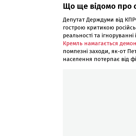
Що ще відомо про с
Депутат Держдуми від КПР
гострою критикою російськ
реальності та ігноруванні 
Кремль намагається демон
помпезні заходи, як-от Пе
населення потерпає від ф