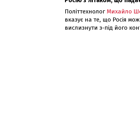
Росію з літаком, що падає
Політтехнолог
Михайло Ш
вказує на те, що Росія мо
вислизнути з-під його ко