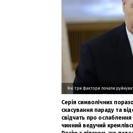
Які три фактори почали руйнува
Серія символічних пораз
скасування параду та відс
свідчать про ослаблення 
чинний ведучий кремлівс