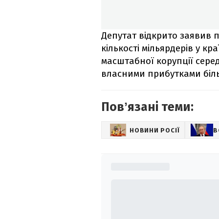
Депутат відкрито заявив п
кількості мільярдерів у кр
масштабної корупції сере
власними прибутками біль
Повʼязані теми:
НОВИНИ РОСІЇ
В