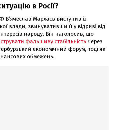
итуацію в Росії?
Ф В’ячеслав Мархаєв виступив із
ої влади, звинувативши її у відриві від
інтересів народу. Він наголосив, що
струвати фальшиву стабільність
через
тербурзький економічний форум, тоді як
інансових обмежень.