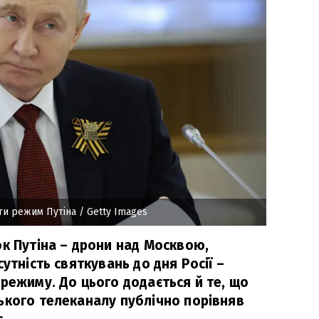
ти режим Путіна
/ Getty Images
ок Путіна – дрони над Москвою,
утність святкувань до дня Росії –
режиму. До цього додається й те, що
ького телеканалу публічно порівняв