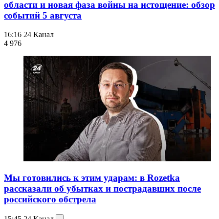
области и новая фаза войны на истощение: обзор
событий 5 августа
16:16
24 Канал
4 976
Мы готовились к этим ударам: в Rozetka
рассказали об убытках и пострадавших после
российского обстрела
15:45
24 Канал