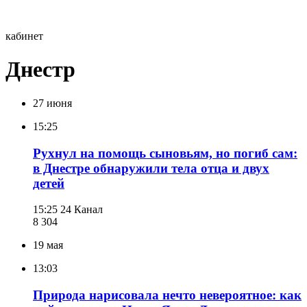
кабинет
Днестр
27 июня
15:25
Рухнул на помощь сыновьям, но погиб сам:
в Днестре обнаружили тела отца и двух
детей
15:25
24 Канал
8 304
19 мая
13:03
Природа нарисовала нечто невероятное: как