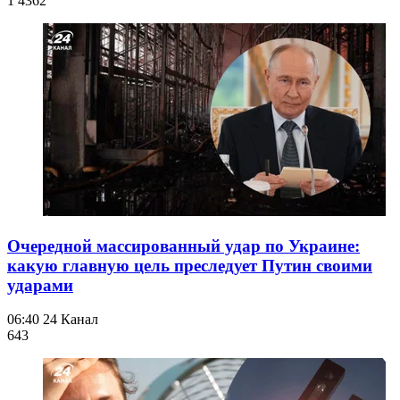
1 436
2
Очередной массированный удар по Украине:
какую главную цель преследует Путин своими
ударами
06:40
24 Канал
643