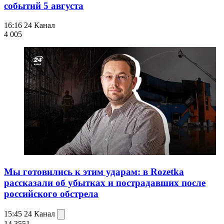
событий 5 августа
16:16
24 Канал
4 005
Мы готовились к этим ударам: в Rozetka
рассказали об убытках и пострадавших после
российского обстрела
15:45
24 Канал
14 355
1