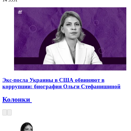
Экс-посла Украины в США обвиняют в
коррупции: биография Ольги Стефанишиной
Колонки