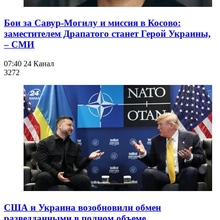
Бои за Савур-Могилу и миссия в Косово:
заместителем Драпатого станет Герой Украины,
– СМИ
07:40
24 Канал
327
2
США и Украина возобновили обмен
разведданными в полном объеме