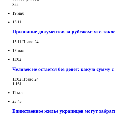
322
19 мая
15:11
Признание документов за рубежом: что такое
15:11
Право 24
17 мая
11:02
Человек не остается без денег: какую сумму 
11:02
Право 24
1 161
11 мая
23:43
Единственное жилье украинцев могут забрать