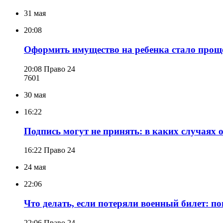
31 мая
20:08
Оформить имущество на ребенка стало проще 
20:08
Право 24
760
1
30 мая
16:22
Подпись могут не принять: в каких случаях о
16:22
Право 24
24 мая
22:06
Что делать, если потеряли военный билет: п
22:06
Право 24