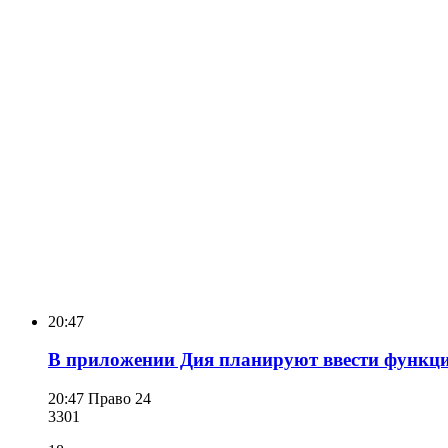
20:47
В приложении Дия планируют ввести функцию
20:47
Право 24
330
1