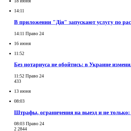
18 июня
14:11
В приложении "Дія" запускают услугу по рас
14:11
Право 24
16 июня
11:52
Без нотариуса не обойтись: в Украине изме
11:52
Право 24
433
13 июня
08:03
Штрафы, ограничения на выезд и не только:
08:03
Право 24
2 284
4