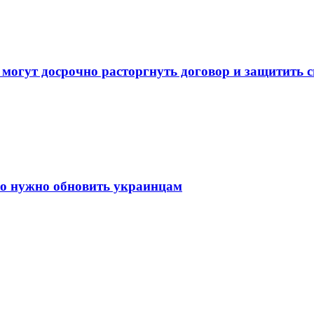
 могут досрочно расторгнуть договор и защитить 
но нужно обновить украинцам