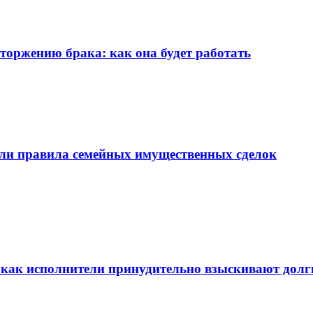
торжению брака: как она будет работать
нили правила семейных имущественных сделок
 как исполнители принудительно взыскивают долг