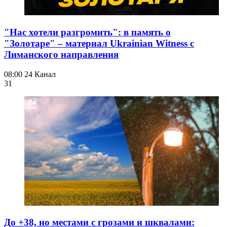
"Нас хотели разгромить": в память о
"Золотаре" – материал Ukrainian Witness с
Лиманского направления
08:00
24 Канал
31
До +38, но местами с грозами и шквалами: