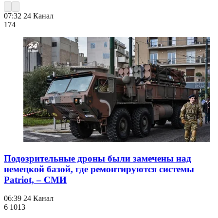
07:32
24 Канал
174
Подозрительные дроны были замечены над
немецкой базой, где ремонтируются системы
Patriot, – СМИ
06:39
24 Канал
6 101
3