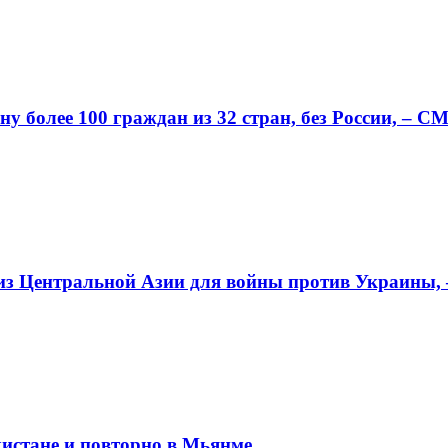
у более 100 граждан из 32 стран, без России, – С
 из Центральной Азии для войны против Украины,
истане и повторно в Мьянме