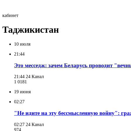
кабинет
Таджикистан
10 июля
21:44
Это месседж: зачем Беларусь проводит "вечн
21:44
24 Канал
1 018
1
19 июня
02:27
"Не идите на эту бессмысленную войну": гр
02:27
24 Канал
974