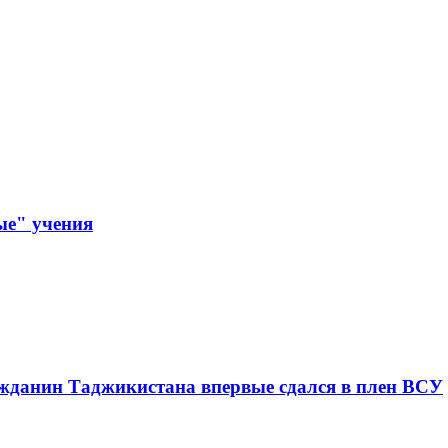
ые" учения
ажданин Таджикистана впервые сдался в плен ВСУ