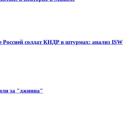
ие Россией солдат КНДР в штурмах: анализ ISW
яли за "джинна"