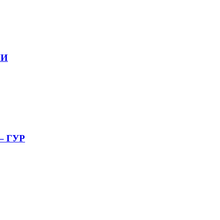
МИ
 – ГУР