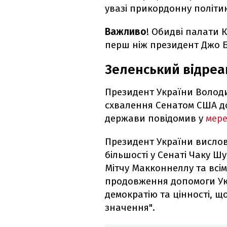
увазі прикордонну політик
Важливо
! Обидві палати 
перш ніж президент Джо Б
Зеленський відреа
Президент України Волод
схвалення Сенатом США до
держави повідомив у
мере
Президент України вислов
більшості у Сенаті Чаку Ш
Мітчу Макконнеллу та всім
продовження допомоги Укр
демократію та цінності, щ
значення".