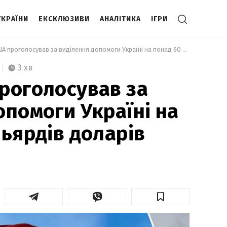
УКРАЇНИ
ЕКСКЛЮЗИВИ
АНАЛІТИКА
ІГРИ
 Сенат США проголосував за виділення допомоги Україні на понад 60 мільярдів доларів 
3 хв
роголосував за
опомоги Україні на
льярдів доларів