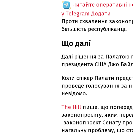
Читайте оперативні 
у Telegram
Додати
Проти схвалення законопро
більшість республіканці.
Що далі
Далі рішення за Палатою п
президента США Джо Байд
Коли спікер Палати предс
проведе голосування за нь
невідомо.
The Hill
пише, що поперед
законопроєкту, яким перед
"законопроєкт Сенату пр
нагальну проблему, що ст