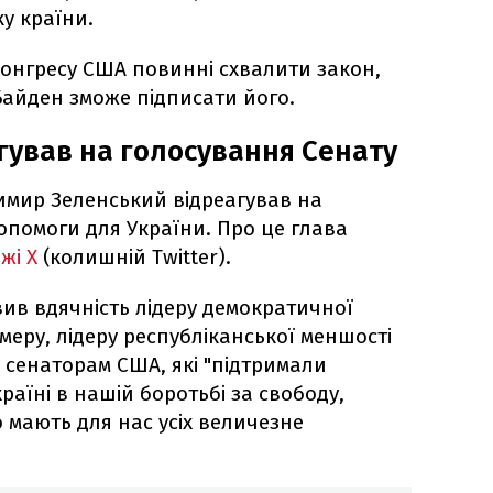
у країни.
Конгресу США повинні схвалити закон,
айден зможе підписати його.
гував на голосування Сенату
имир Зеленський відреагував на
помоги для України. Про це глава
жі X
(колишній Twitter).
ив вдячність лідеру демократичної
умеру, лідеру республіканської меншості
 сенаторам США, які "підтримали
аїні в нашій боротьбі за свободу,
о мають для нас усіх величезне