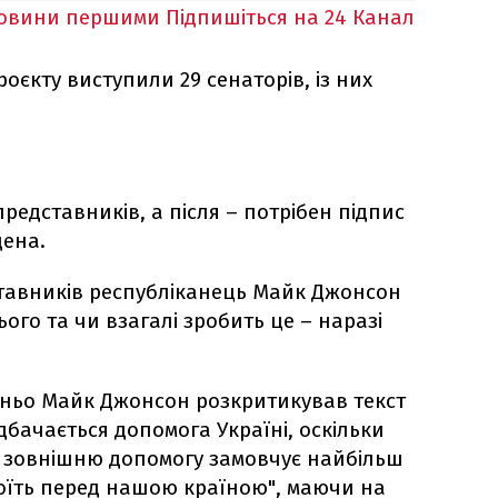
новини першими
Підпишіться на 24 Канал
єкту виступили 29 сенаторів, із них
редставників, а після – потрібен підпис
ена.
тавників республіканець Майк Джонсон
ого та чи взагалі зробить це – наразі
ньо Майк Джонсон розкритикував текст
бачається допомога Україні, оскільки
о зовнішню допомогу замовчує найбільш
оїть перед нашою країною", маючи на