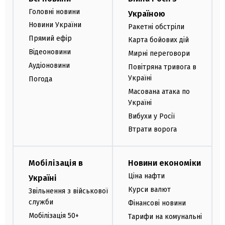
Головні новини
Україною
Новини України
Ракетні обстріли
Прямий ефір
Карта бойових дій
Відеоновини
Мирні переговори
Аудіоновини
Повітряна тривога в
Україні
Погода
Масована атака по
Україні
Вибухи у Росії
Втрати ворога
Мобілізація в
Новини економіки
Ціна нафти
Україні
Курси валют
Звільнення з військової
служби
Фінансові новини
Мобілізація 50+
Тарифи на комунальні