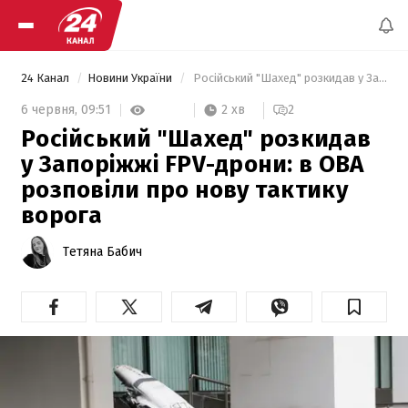
24 Канал
Новини України
 Російський "Шахед" розкидав у Запоріжжі FPV-дрони: в ОВА розповіли про нову тактику ворога 
2 хв
6 червня,
09:51
2
Російський "Шахед" розкидав
у Запоріжжі FPV-дрони: в ОВА
розповіли про нову тактику
ворога
Тетяна Бабич