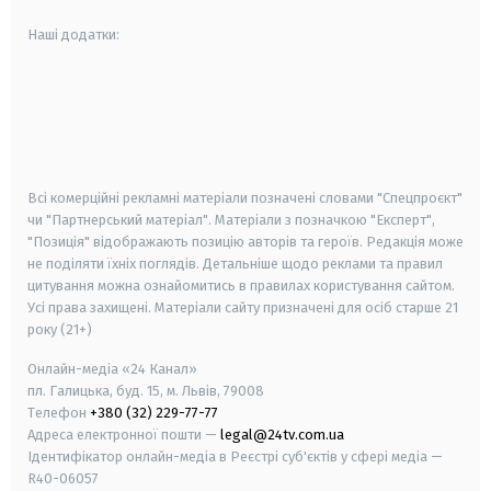
Наші додатки:
android
apple
smart tv
samsung smart tv
Всі комерційні рекламні матеріали позначені словами "Спецпроєкт"
чи "Партнерський матеріал". Матеріали з позначкою "Експерт",
"Позиція" відображають позицію авторів та героїв. Редакція може
не поділяти їхніх поглядів. Детальніше щодо реклами та правил
цитування можна ознайомитись в правилах користування сайтом.
Усі права захищені.
Матеріали сайту призначені для осіб старше
21
року (21+)
Онлайн-медіа «24 Канал»
пл. Галицька, буд. 15, м. Львів, 79008
Телефон
+380 (32) 229-77-77
Адреса електронної пошти —
legal@24tv.com.ua
Ідентифікатор онлайн-медіа в Реєстрі суб'єктів у сфері медіа —
R40-06057