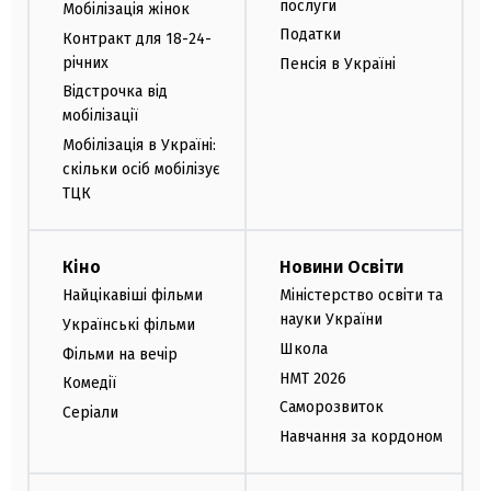
послуги
Мобілізація жінок
Податки
Контракт для 18-24-
річних
Пенсія в Україні
Відстрочка від
мобілізації
Мобілізація в Україні:
скільки осіб мобілізує
ТЦК
Кіно
Новини Освіти
Найцікавіші фільми
Міністерство освіти та
науки України
Українські фільми
Школа
Фільми на вечір
НМТ 2026
Комедії
Саморозвиток
Серіали
Навчання за кордоном