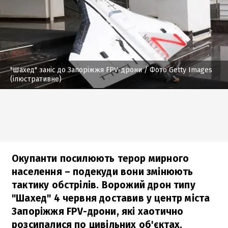
"Шахед" заніс до Запоріжжя FPV-дрони
/ Фото Getty Images
(ілюстративне)
Окупанти посилюють терор мирного
населення – подекуди вони змінюють
тактику обстрілів. Ворожий дрон типу
"Шахед" 4 червня доставив у центр міста
Запоріжжя FPV-дрони, які хаотично
розсипалися по цивільних об'єктах.