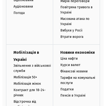
Відеоновини
Мирні переговори
Аудіоновини
Повітряна тривога в
Україні
Погода
Масована атака по
Україні
Вибухи у Росії
Втрати ворога
Мобілізація в
Новини економіки
Ціна нафти
Україні
Курси валют
Звільнення з військової
служби
Фінансові новини
Мобілізація 50+
Тарифи на комунальні
послуги
Мобілізація жінок
Податки
Контракт для 18-24-
річних
Пенсія в Україні
Відстрочка від