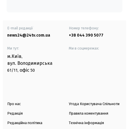
E-mail редакції
Номер телефону:
news24@24tv.com.ua
+38 044 390 5077
Ми тут:
Ми в соцмережах:
м.Київ
,
вул. Володимирська
офіс
61/11,
50
Про нас
Угода Користувача Спільноти
Редакція
Правила коментування
Редакційна політика
Технічна інформація