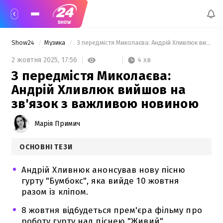
Show24
Музика
 З передмістя Миколаєва: Андрій Хливлюк вийшов на зв'язок з важливою новиною 
4 хв
2 жовтня 2025,
17:56
З передмістя Миколаєва:
Андрій Хливлюк вийшов на
зв'язок з важливою новиною
Марія Примич
ОСНОВНІ ТЕЗИ
Андрій Хливнюк анонсував нову пісню
гурту "Бумбокс", яка вийде 10 жовтня
разом із кліпом.
8 жовтня відбудеться прем'єра фільму про
роботу гурту над піснею "Живий".