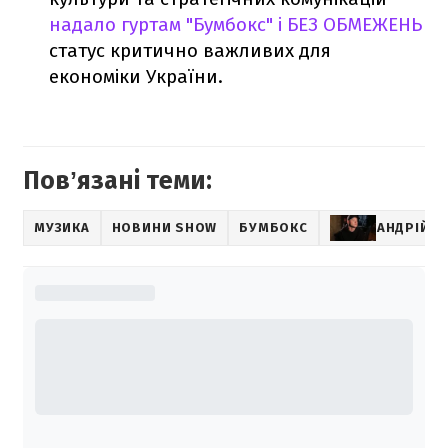
надало гуртам "Бумбокс" і БЕЗ ОБМЕЖЕНЬ
статус критично важливих для
економіки України.
Повʼязані теми:
МУЗИКА
НОВИНИ SHOW
БУМБОКС
АНДРІЙ 