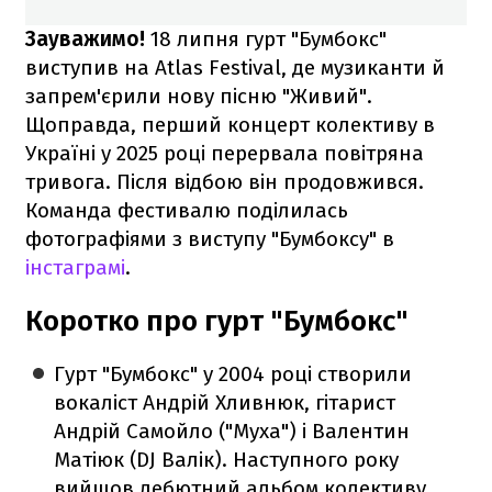
Зауважимо!
18 липня гурт "Бумбокс"
виступив на Atlas Festival, де музиканти й
запрем'єрили нову пісню "Живий".
Щоправда, перший концерт колективу в
Україні у 2025 році перервала повітряна
тривога. Після відбою він продовжився.
Команда фестивалю поділилась
фотографіями з виступу "Бумбоксу" в
інстаграмі
.
Коротко про гурт "Бумбокс"
Гурт "Бумбокс" у 2004 році створили
вокаліст Андрій Хливнюк, гітарист
Андрій Самойло ("Муха") і Валентин
Матіюк (DJ Валік). Наступного року
вийшов дебютний альбом колективу