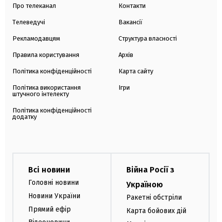
Про телеканал
Контакти
Телеведучі
Вакансії
Рекламодавцям
Структура власності
Правила користування
Архів
Політика конфіденційності
Карта сайту
Політика використання
Ігри
штучного інтелекту
Політика конфіденційності
додатку
Всі новини
Війна Росії з
Головні новини
Україною
Новини України
Ракетні обстріли
Прямий ефір
Карта бойових дій