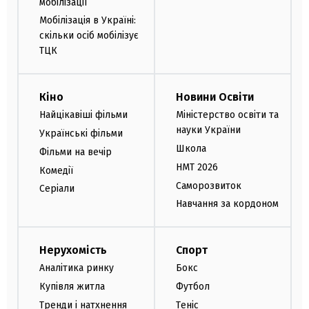
мобілізації
Мобілізація в Україні:
скільки осіб мобілізує
ТЦК
Кіно
Новини Освіти
Найцікавіші фільми
Міністерство освіти та
науки України
Українські фільми
Школа
Фільми на вечір
НМТ 2026
Комедії
Саморозвиток
Серіали
Навчання за кордоном
Нерухомість
Спорт
Аналітика ринку
Бокс
Купівля житла
Футбол
Тренди і натхнення
Теніс