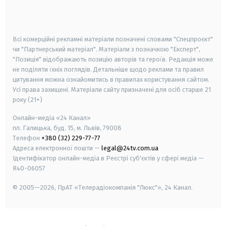
smart tv
samsung smart tv
Всі комерційні рекламні матеріали позначені словами "Спецпроєкт"
чи "Партнерський матеріал". Матеріали з позначкою "Експерт",
"Позиція" відображають позицію авторів та героїв. Редакція може
не поділяти їхніх поглядів. Детальніше щодо реклами та правил
цитування можна ознайомитись в правилах користування сайтом.
Усі права захищені.
Матеріали сайту призначені для осіб старше
21
року (21+)
Онлайн-медіа «24 Канал»
пл. Галицька, буд. 15, м. Львів, 79008
Телефон
+380 (32) 229-77-77
Адреса електронної пошти —
legal@24tv.com.ua
Ідентифікатор онлайн-медіа в Реєстрі суб'єктів у сфері медіа —
R40-06057
© 2005—2026,
ПрАТ «Телерадіокомпанія "Люкс"», 24 Канал.