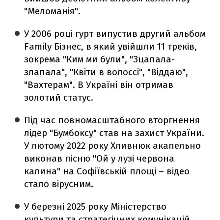
"Меломанія".
У 2006 році гурт випустив другий альбом
Family Бізнес, в який увійшли 11 треків,
зокрема "Ким ми були", "Зцапала-
злапала", "Квіти в волоссі", "Віддаю",
"Вахтерам". В Україні він отримав
золотий статус.
Під час повномасштабного вторгнення
лідер "Бумбоксу" став на захист України.
У лютому 2022 року Хливнюк акапельно
виконав пісню "Ой у лузі червона
калина" на Софіївській площі – відео
стало вірусним.
У березні 2025 року Міністерство
культури та стратегічних комунікацій