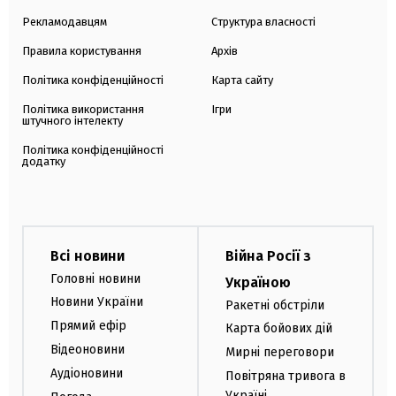
Рекламодавцям
Структура власності
Правила користування
Архів
Політика конфіденційності
Карта сайту
Політика використання
Ігри
штучного інтелекту
Політика конфіденційності
додатку
Всі новини
Війна Росії з
Головні новини
Україною
Новини України
Ракетні обстріли
Прямий ефір
Карта бойових дій
Відеоновини
Мирні переговори
Аудіоновини
Повітряна тривога в
Україні