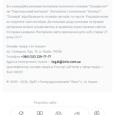
Всі комерційні рекламні матеріали позначені словами "Спецпроєкт"
чи "Партнерський матеріал". Матеріали з позначкою "Експерт",
"Позиція" відображають позицію авторів та героїв. Редакція може
не поділяти їхніх поглядів. Детальніше щодо реклами та правил
цитування можна ознайомитись в правилах користування сайтом.
Усі права захищені.
Матеріали сайту призначені для осіб старше
21
року (21+)
Онлайн-медіа «24 Канал»
пл. Галицька, буд. 15, м. Львів, 79008
Телефон
+380 (32) 229-77-77
Адреса електронної пошти —
legal@24tv.com.ua
Ідентифікатор онлайн-медіа в Реєстрі суб'єктів у сфері медіа —
R40-06057
© 2005—2026,
ПрАТ «Телерадіокомпанія "Люкс"», 24 Канал.
Розробка сайту
-