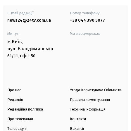
E-mail редакції
Номер телефону:
news24@24tv.com.ua
+38 044 390 5077
Ми тут:
Ми в соцмережах:
м.Київ
,
вул. Володимирська
офіс
61/11,
50
Про нас
Угода Користувача Спільноти
Редакція
Правила коментування
Редакційна політика
Технічна інформація
Про телеканал
Контакти
Телеведучі
Вакансії