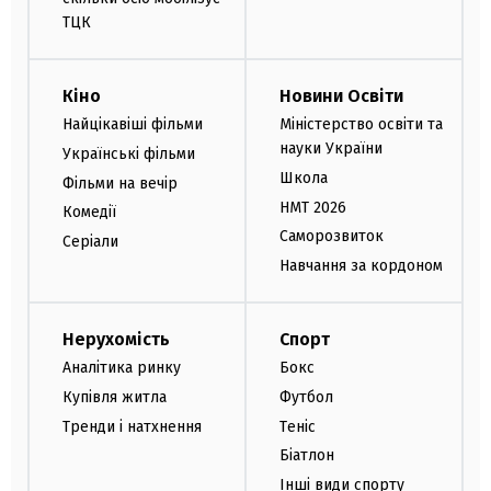
ТЦК
Кіно
Новини Освіти
Найцікавіші фільми
Міністерство освіти та
науки України
Українські фільми
Школа
Фільми на вечір
НМТ 2026
Комедії
Саморозвиток
Серіали
Навчання за кордоном
Нерухомість
Спорт
Аналітика ринку
Бокс
Купівля житла
Футбол
Тренди і натхнення
Теніс
Біатлон
Інші види спорту