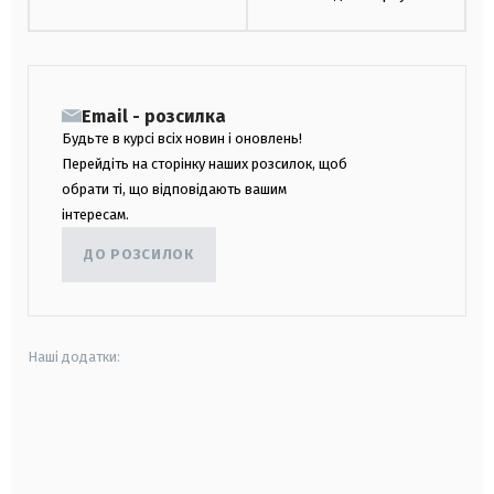
Email - розсилка
Будьте в курсі всіх новин і оновлень!
Перейдіть на сторінку наших розсилок, щоб
обрати ті, що відповідають вашим
інтересам.
ДО РОЗСИЛОК
Наші додатки:
android
apple
smart tv
samsung smart tv