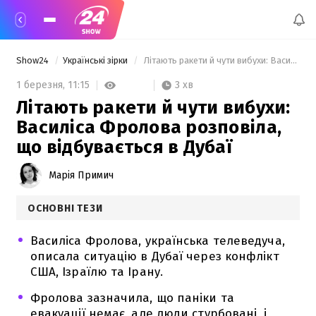
Show24
Українські зірки
 Літають ракети й чути вибухи: Василіса Фролова розповіла, що відбувається в Дубаї 
3 хв
1 березня,
11:15
Літають ракети й чути вибухи:
Василіса Фролова розповіла,
що відбувається в Дубаї
Марія Примич
ОСНОВНІ ТЕЗИ
Василіса Фролова, українська телеведуча,
описала ситуацію в Дубаї через конфлікт
США, Ізраїлю та Ірану.
Фролова зазначила, що паніки та
евакуації немає, але люди стурбовані, і