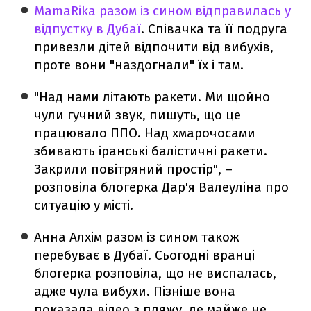
MamaRika разом із сином відправилась у
відпустку в Дубаї
. Співачка та її подруга
привезли дітей відпочити від вибухів,
проте вони "наздогнали" їх і там.
"Над нами літають ракети. Ми щойно
чули гучний звук, пишуть, що це
працювало ППО. Над хмарочосами
збивають іранські балістичні ракети.
Закрили повітряний простір", –
розповіла блогерка Дар'я Валеуліна про
ситуацію у місті.
Анна Алхім разом із сином також
перебуває в Дубаї. Сьогодні вранці
блогерка розповіла, що не виспалась,
адже чула вибухи. Пізніше вона
показала відео з пляжу, де майже не