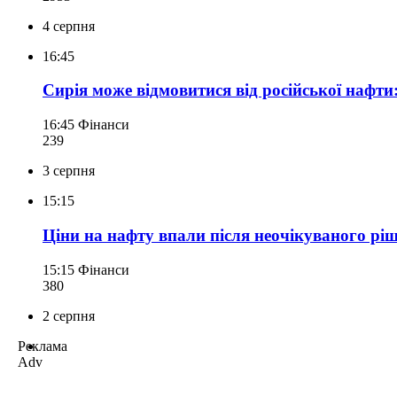
4 серпня
16:45
Сирія може відмовитися від російської нафти
16:45
Фінанси
239
3 серпня
15:15
Ціни на нафту впали після неочікуваного рі
15:15
Фінанси
380
2 серпня
Реклама
Adv