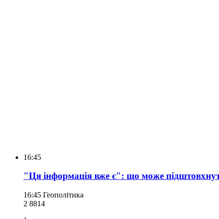
16:45
"Ця інформація вже є": що може підштовхнут
16:45
Геополітика
2 881
4