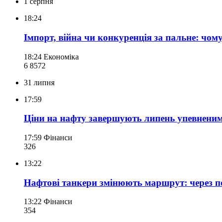
1 серпня
18:24
Імпорт, війна чи конкуренція за пальне: чом
18:24
Економіка
6 857
2
31 липня
17:59
Ціни на нафту завершують липень упевненим
17:59
Фінанси
326
13:22
Нафтові танкери змінюють маршрут: через п
13:22
Фінанси
354