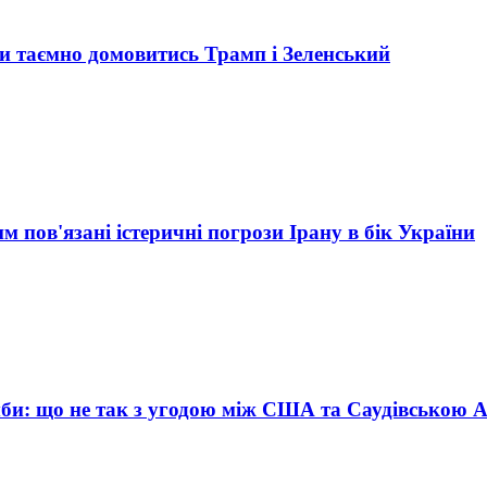
и таємно домовитись Трамп і Зеленський
м пов'язані істеричні погрози Ірану в бік України
би: що не так з угодою між США та Саудівською 