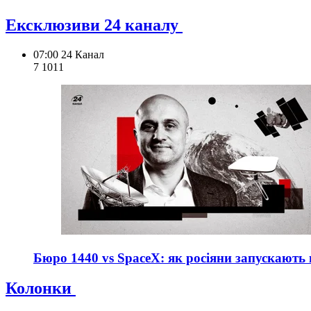
Ексклюзиви 24 каналу
07:00
24 Канал
7 101
1
Бюро 1440 vs SpaceX: як росіяни запускають вл
Колонки