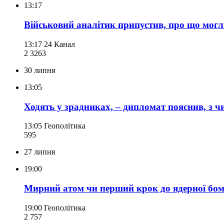
13:17
Військовий аналітик припустив, про що могл
13:17
24 Канал
2 326
3
30 липня
13:05
Ходять у зрадниках, – дипломат пояснив, з чи
13:05
Геополітика
595
27 липня
19:00
Мирний атом чи перший крок до ядерної бом
19:00
Геополітика
2 757