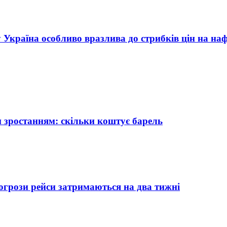
у Україна особливо вразлива до стрибків цін на на
 зростанням: скільки коштує барель
огрози рейси затримаються на два тижні