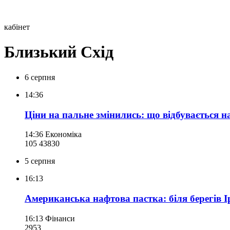
кабінет
Близький Схід
6 серпня
14:36
Ціни на пальне змінились: що відбувається 
14:36
Економіка
105 438
30
5 серпня
16:13
Американська нафтова пастка: біля берегів І
16:13
Фінанси
295
3