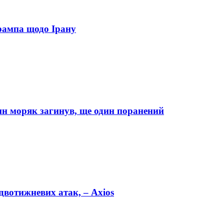
рампа щодо Ірану
дин моряк загинув, ще один поранений
двотижневих атак, – Axios