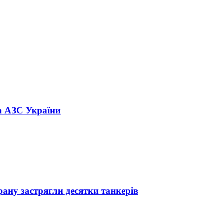
на АЗС України
рану застрягли десятки танкерів