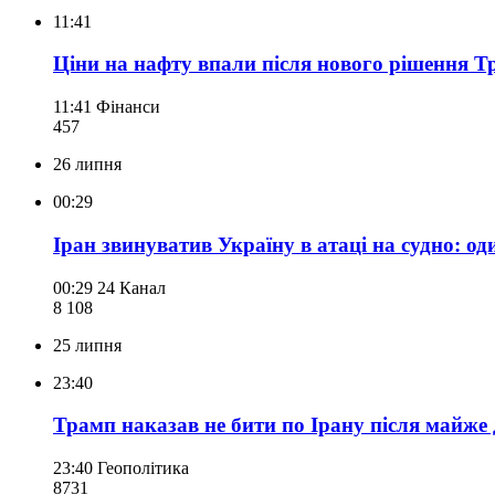
11:41
Ціни на нафту впали після нового рішення Т
11:41
Фінанси
457
26 липня
00:29
Іран звинуватив Україну в атаці на судно: о
00:29
24 Канал
8 108
25 липня
23:40
Трамп наказав не бити по Ірану після майже 
23:40
Геополітика
873
1