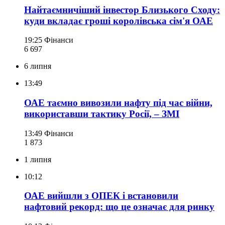
Найтаємничіший інвестор Близького Сходу:
куди вкладає гроші королівська сім'я ОАЕ
19:25
Фінанси
6 697
6 липня
13:49
ОАЕ таємно вивозили нафту під час війни,
використавши тактику Росії, – ЗМІ
13:49
Фінанси
1 873
1 липня
10:12
ОАЕ вийшли з ОПЕК і встановили
нафтовий рекорд: що це означає для ринку