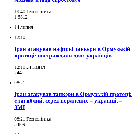
19:40
Геополітика
1 581
2
14 липня
12:10
Іран атакував нафтові танкери в Ормузькій
протоці: постраждали двоє українців
12:10
24 Канал
244
08:21
Іран атакував танкери в Ормузькій протоці:
є загиблий, серед поранених – українці, –
ЗМІ
08:21
Геополітика
3 809