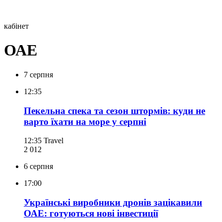
кабінет
ОАЕ
7 серпня
12:35
Пекельна спека та сезон штормів: куди не
варто їхати на море у серпні
12:35
Travel
2 012
6 серпня
17:00
Українські виробники дронів зацікавили
ОАЕ: готуються нові інвестиції