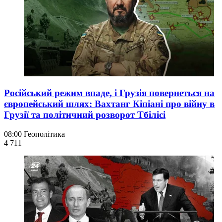
Російський режим впаде, і Грузія повернеться на
європейський шлях: Вахтанг Кіпіані про війну в
Грузії та політичний розворот Тбілісі
08:00
Геополітика
4 711