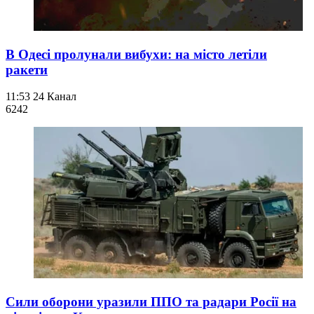
В Одесі пролунали вибухи: на місто летіли
ракети
11:53
24 Канал
624
2
Сили оборони уразили ППО та радари Росії на