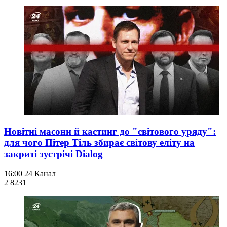
Новітні масони й кастинг до "світового уряду":
для чого Пітер Тіль збирає світову еліту на
закриті зустрічі Dialog
16:00
24 Канал
2 823
1