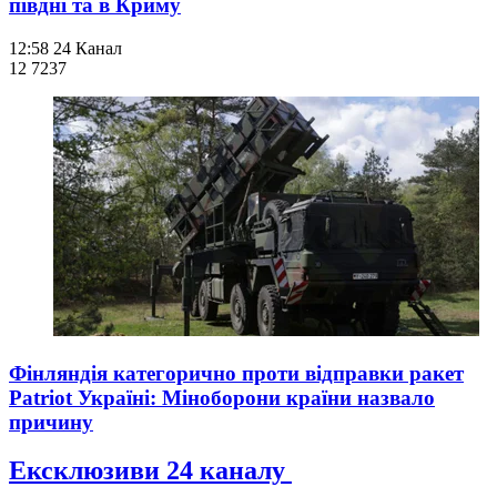
півдні та в Криму
12:58
24 Канал
12 723
7
Фінляндія категорично проти відправки ракет
Patriot Україні: Міноборони країни назвало
причину
Ексклюзиви 24 каналу