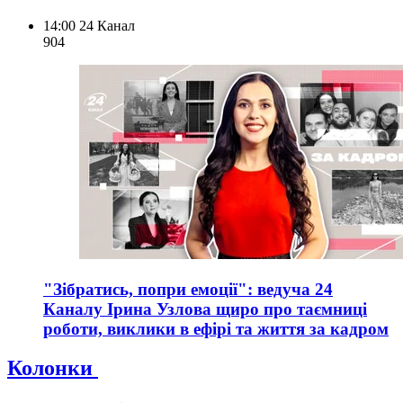
14:00
24 Канал
904
"Зібратись, попри емоції": ведуча 24
Каналу Ірина Узлова щиро про таємниці
роботи, виклики в ефірі та життя за кадром
Колонки