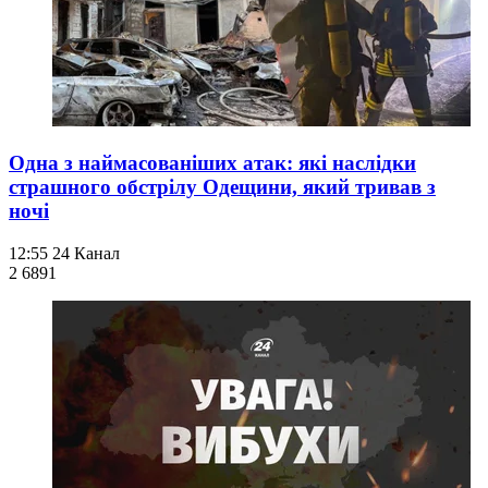
Одна з наймасованіших атак: які наслідки
страшного обстрілу Одещини, який тривав з
ночі
12:55
24 Канал
2 689
1