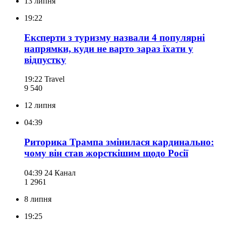
13 липня
19:22
Експерти з туризму назвали 4 популярні
напрямки, куди не варто зараз їхати у
відпустку
19:22
Travel
9 540
12 липня
04:39
Риторика Трампа змінилася кардинально:
чому він став жорсткішим щодо Росії
04:39
24 Канал
1 296
1
8 липня
19:25