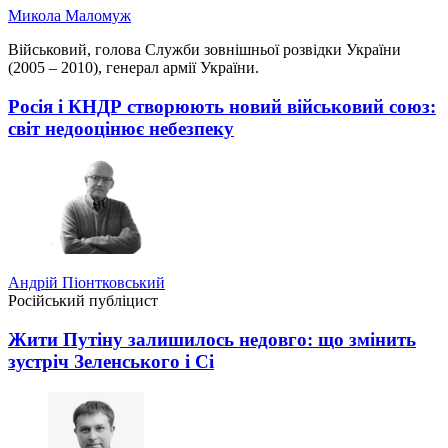
Микола Маломуж
Військовий, голова Служби зовнішньої розвідки України
(2005 – 2010), генерал армії України.
Росія і КНДР створюють новий військовий союз:
світ недооцінює небезпеку
Андрій Піонтковський
Російський публіцист
Жити Путіну залишилось недовго: що змінить
зустріч Зеленського і Сі