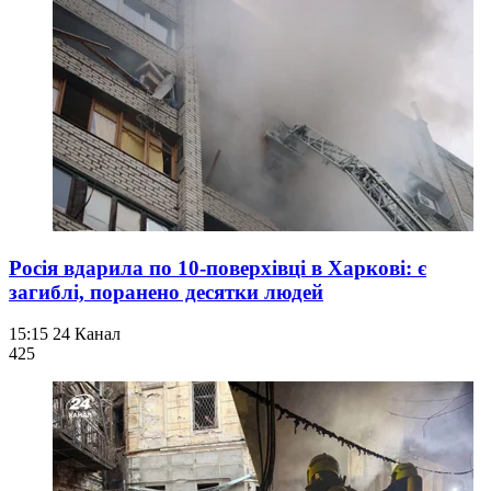
Росія вдарила по 10-поверхівці в Харкові: є
загиблі, поранено десятки людей
15:15
24 Канал
425