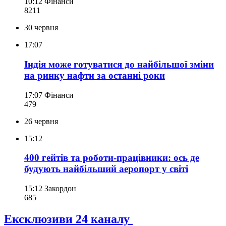
10:12
Фінанси
821
1
30 червня
17:07
Індія може готуватися до найбільшої зміни
на ринку нафти за останні роки
17:07
Фінанси
479
26 червня
15:12
400 гейтів та роботи-працівники: ось де
будують найбільший аеропорт у світі
15:12
Закордон
685
Ексклюзиви 24 каналу