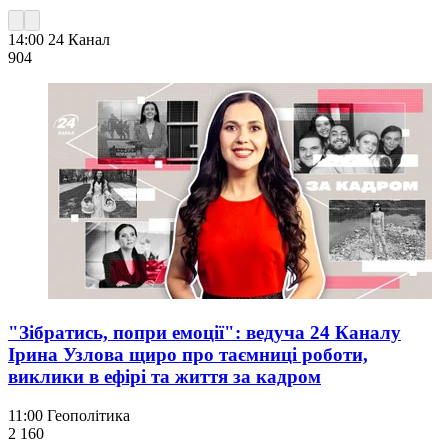
14:00
24 Канал
904
"Зібратись, попри емоції": ведуча 24 Каналу
Ірина Узлова щиро про таємниці роботи,
виклики в ефірі та життя за кадром
11:00
Геополітика
2 160