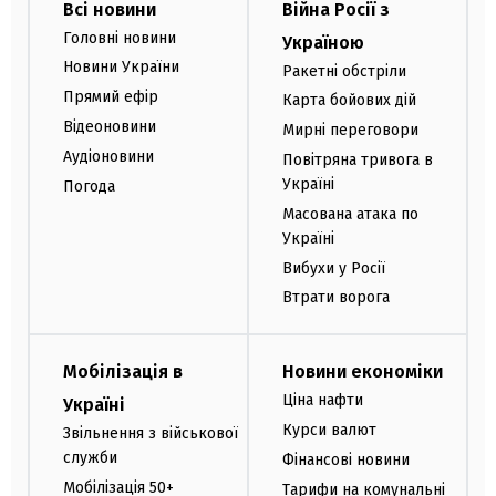
Всі новини
Війна Росії з
Головні новини
Україною
Новини України
Ракетні обстріли
Прямий ефір
Карта бойових дій
Відеоновини
Мирні переговори
Аудіоновини
Повітряна тривога в
Україні
Погода
Масована атака по
Україні
Вибухи у Росії
Втрати ворога
Мобілізація в
Новини економіки
Ціна нафти
Україні
Курси валют
Звільнення з військової
служби
Фінансові новини
Мобілізація 50+
Тарифи на комунальні