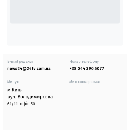
E-mail редакції
Номер телефону:
news24@24tv.com.ua
+38 044 390 5077
Ми тут:
Ми в соцмережах:
м.Київ
,
вул. Володимирська
офіс
61/11,
50