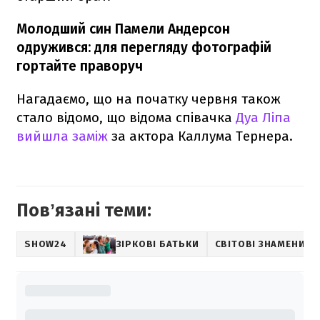
Молодший син Памели Андерсон
одружився: для перегляду фотографій
гортайте праворуч
Нагадаємо, що на початку червня також
стало відомо, що відома співачка
Дуа Ліпа
вийшла заміж
за актора Каллума Тернера.
Повʼязані теми:
SHOW24
ЗІРКОВІ БАТЬКИ
СВІТОВІ ЗНАМЕНИТО