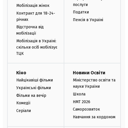
послуги
Мобілізація жінок
Податки
Контракт для 18-24-
річних
Пенсія в Україні
Відстрочка від
мобілізації
Мобілізація в Україні:
скільки осіб мобілізує
ТЦК
Кіно
Новини Освіти
Найцікавіші фільми
Міністерство освіти та
науки України
Українські фільми
Школа
Фільми на вечір
НМТ 2026
Комедії
Саморозвиток
Серіали
Навчання за кордоном