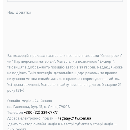
Наші додатки:
android
apple
smart tv
samsung smart tv
Всі комерційні рекламні матеріали позначені словами "Спецпроєкт"
чи "Партнерський матеріал". Матеріали з позначкою "Експерт",
"Позиція" відображають позицію авторів та героїв. Редакція може
не поділяти їхніх поглядів. Детальніше щодо реклами та правил
цитування можна ознайомитись в правилах користування сайтом.
Усі права захищені.
Матеріали сайту призначені для осіб старше
21
року (21+)
Онлайн-медіа «24 Канал»
пл. Галицька, буд. 15, м. Львів, 79008
Телефон
+380 (32) 229-77-77
Адреса електронної пошти —
legal@24tv.com.ua
Ідентифікатор онлайн-медіа в Реєстрі суб'єктів у сфері медіа —
R40-06057