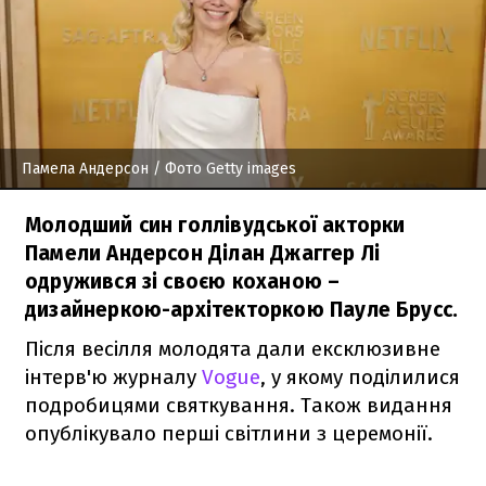
Памела Андерсон
/ Фото Getty images
Молодший син голлівудської акторки
Памели Андерсон Ділан Джаггер Лі
одружився зі своєю коханою –
дизайнеркою-архітекторкою Пауле Брусс.
Після весілля молодята дали ексклюзивне
інтерв'ю журналу
Vogue
, у якому поділилися
подробицями святкування. Також видання
опублікувало перші світлини з церемонії.