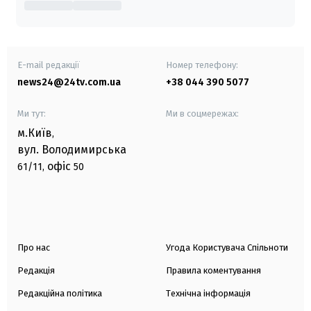
E-mail редакції
Номер телефону:
news24@24tv.com.ua
+38 044 390 5077
Ми тут:
Ми в соцмережах:
м.Київ
,
вул. Володимирська
офіс
61/11,
50
Про нас
Угода Користувача Спільноти
Редакція
Правила коментування
Редакційна політика
Технічна інформація