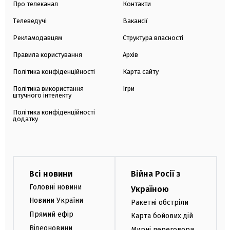
Про телеканал
Контакти
Телеведучі
Вакансії
Рекламодавцям
Структура власності
Правила користування
Архів
Політика конфіденційності
Карта сайту
Політика використання
Ігри
штучного інтелекту
Політика конфіденційності
додатку
Всі новини
Війна Росії з
Головні новини
Україною
Новини України
Ракетні обстріли
Прямий ефір
Карта бойових дій
Відеоновини
Мирні переговори