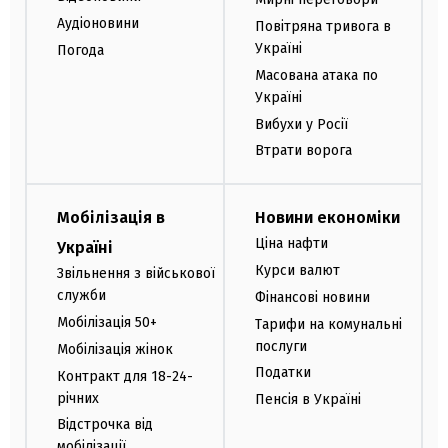
Аудіоновини
Повітряна тривога в
Україні
Погода
Масована атака по
Україні
Вибухи у Росії
Втрати ворога
Мобілізація в
Новини економіки
Ціна нафти
Україні
Курси валют
Звільнення з військової
служби
Фінансові новини
Мобілізація 50+
Тарифи на комунальні
послуги
Мобілізація жінок
Податки
Контракт для 18-24-
річних
Пенсія в Україні
Відстрочка від
мобілізації