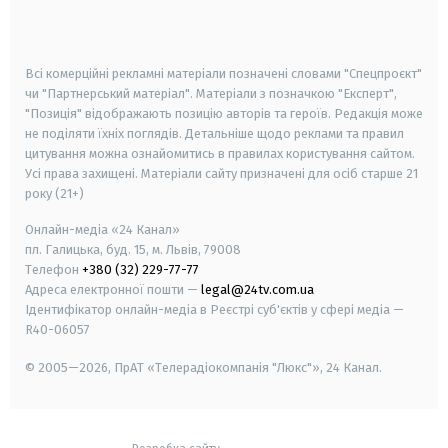
smart tv
samsung smart tv
Всі комерційні рекламні матеріали позначені словами "Спецпроєкт"
чи "Партнерський матеріал". Матеріали з позначкою "Експерт",
"Позиція" відображають позицію авторів та героїв. Редакція може
не поділяти їхніх поглядів. Детальніше щодо реклами та правил
цитування можна ознайомитись в правилах користування сайтом.
Усі права захищені.
Матеріали сайту призначені для осіб старше
21
року (21+)
Онлайн-медіа «24 Канал»
пл. Галицька, буд. 15, м. Львів, 79008
Телефон
+380 (32) 229-77-77
Адреса електронної пошти —
legal@24tv.com.ua
Ідентифікатор онлайн-медіа в Реєстрі суб'єктів у сфері медіа —
R40-06057
© 2005—2026,
ПрАТ «Телерадіокомпанія "Люкс"», 24 Канал.