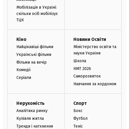
Мобілізація в Україні:
скільки осіб мобілізує
ТЦК
Кіно
Новини Освіти
Найцікавіші фільми
Міністерство освіти та
науки України
Українські фільми
Школа
Фільми на вечір
НМТ 2026
Комедії
Саморозвиток
Серіали
Навчання за кордоном
Нерухомість
Спорт
Аналітика ринку
Бокс
Купівля житла
Футбол
Тренди і натхнення
Теніс