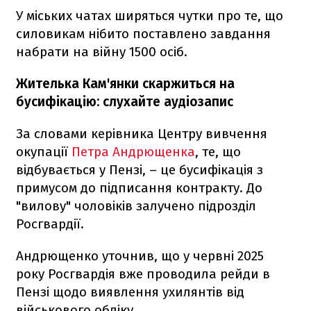
У міських чатах ширяться чутки про те, що
силовикам нібито поставлено завдання
набрати на війну 1500 осіб.
Жителька Кам'янки скаржиться на
бусифікацію: слухайте аудіозапис
За словами керівника Центру вивчення
окупації
Петра Андрющенка
, те, що
відбувається у Пензі, – це бусифікація з
примусом до підписання контракту. До
"вилову" чоловіків залучено підрозділ
Росгвардії.
Андрющенко уточнив, що у червні 2025
року Росгвардія вже проводила рейди в
Пензі щодо виявлення ухилянтів від
військового обліку.