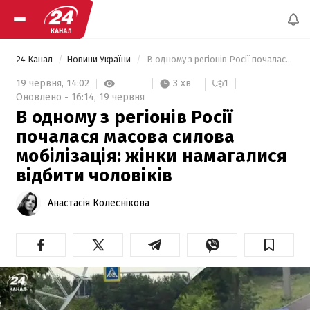
24 Канал
Новини України
 В одному з регіонів Росії почалася масова силова мобілізація: жінки намагалися відбити чоловіків 
3 хв
19 червня,
14:02
1
Оновлено -
16:14,
19 червня
В одному з регіонів Росії
почалася масова силова
мобілізація: жінки намагалися
відбити чоловіків
Анастасія Колеснікова