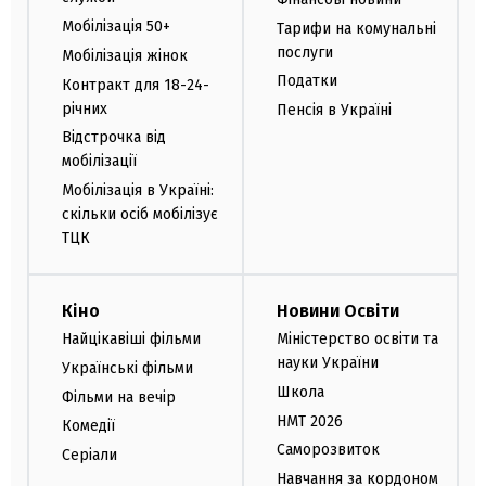
Мобілізація 50+
Тарифи на комунальні
послуги
Мобілізація жінок
Податки
Контракт для 18-24-
річних
Пенсія в Україні
Відстрочка від
мобілізації
Мобілізація в Україні:
скільки осіб мобілізує
ТЦК
Кіно
Новини Освіти
Найцікавіші фільми
Міністерство освіти та
науки України
Українські фільми
Школа
Фільми на вечір
НМТ 2026
Комедії
Саморозвиток
Серіали
Навчання за кордоном