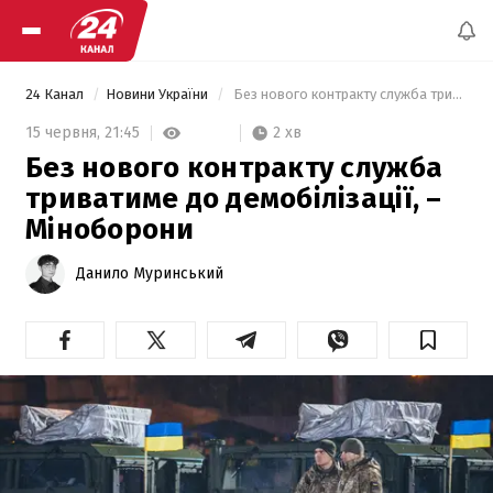
24 Канал
Новини України
 Без нового контракту служба триватиме до демобілізації, – Міноборони 
2 хв
15 червня,
21:45
Без нового контракту служба
триватиме до демобілізації, –
Міноборони
Данило Муринський