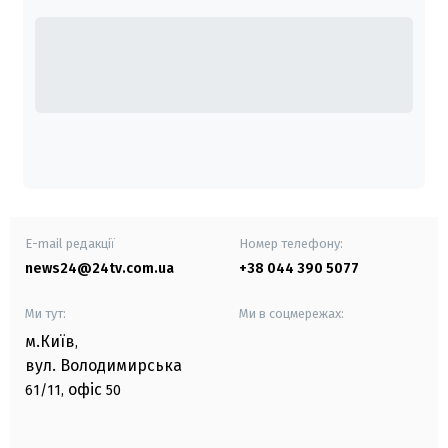
E-mail редакції
Номер телефону:
news24@24tv.com.ua
+38 044 390 5077
Ми тут:
Ми в соцмережах:
м.Київ
,
вул. Володимирська
офіс
61/11,
50