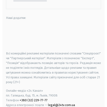
Наші додатки:
android
apple
smart tv
samsung smart tv
Всі комерційні рекламні матеріали позначені словами "Спецпроєкт"
чи "Партнерський матеріал". Матеріали з позначкою "Експерт",
"Позиція" відображають позицію авторів та героїв. Редакція може
не поділяти їхніх поглядів. Детальніше щодо реклами та правил
цитування можна ознайомитись в правилах користування сайтом.
Усі права захищені.
Матеріали сайту призначені для осіб старше
21
року (21+)
Онлайн-медіа «24 Канал»
пл. Галицька, буд. 15, м. Львів, 79008
Телефон
+380 (32) 229-77-77
Адреса електронної пошти —
legal@24tv.com.ua