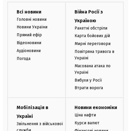
Всі новини
Війна Росії з
Головні новини
Україною
Новини України
Ракетні обстріли
Прямий ефір
Карта бойових дій
Відеоновини
Мирні переговори
Аудіоновини
Повітряна тривога в
Україні
Погода
Масована атака по
Україні
Вибухи у Росії
Втрати ворога
Мобілізація в
Новини економіки
Ціна нафти
Україні
Курси валют
Звільнення з військової
служби
Фінансові новини