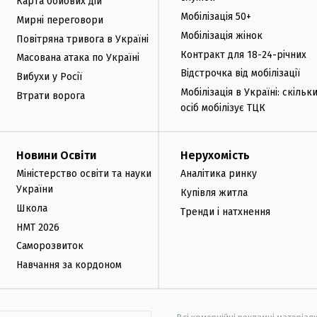
Карта бойових дій
Мобілізація 50+
Мирні переговори
Мобілізація жінок
Повітряна тривога в Україні
Контракт для 18-24-річних
Масована атака по Україні
Відстрочка від мобілізації
Вибухи у Росії
Мобілізація в Україні: скільк
Втрати ворога
осіб мобілізує ТЦК
Новини Освіти
Нерухомість
Міністерство освіти та науки
Аналітика ринку
України
Купівля житла
Школа
Тренди і натхнення
НМТ 2026
Саморозвиток
Навчання за кордоном