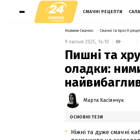
СМАЧНІ РЕЦЕПТИ
САЛА
Новини Смачно
Смачні та прості рец
9 липня 2025,
14:10
Пишні та хру
оладки: ним
найвибаглив
Марта Касіянчук
ОСНОВНІ ТЕЗИ
Ніжні та дуже смачні к