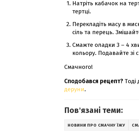
Натріть кабачок на терт
тертці.
Перекладіть масу в мис
сіль та перець. Змішайт
Смажте оладки 3 – 4 хв
кольору. Подавайте зі 
Смачного!
Сподобався рецепт?
Тоді 
деруни
.
Повʼязані теми:
НОВИНИ ПРО СМАЧНУ ЇЖУ
СМ