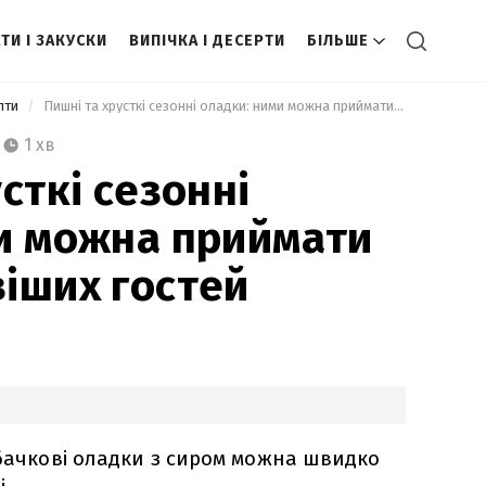
ТИ І ЗАКУСКИ
ВИПІЧКА І ДЕСЕРТИ
БІЛЬШЕ
епти
 Пишні та хрусткі сезонні оладки: ними можна приймати найвибагливіших гостей 
1 хв
сткі сезонні
и можна приймати
іших гостей
абачкові оладки з сиром можна швидко