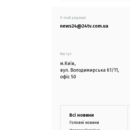
E-mail редакції
news24@24tv.com.ua
Ми тут:
м.Київ
,
вул. Володимирська
61/11,
офіс
50
Всі новини
Головні новини