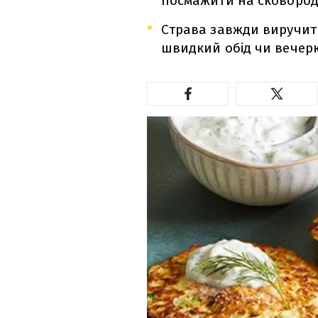
посмажити на сковород
Страва завжди виручит
швидкий обід чи вечерю 