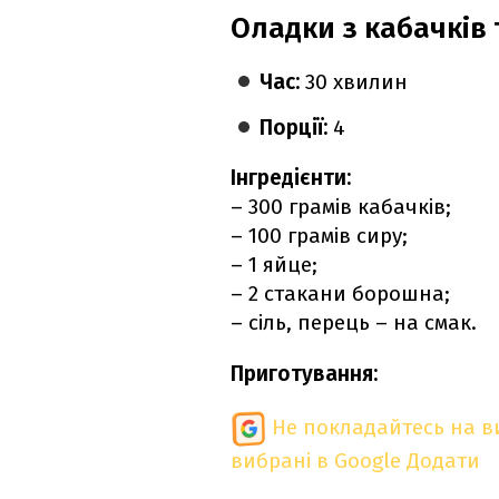
Оладки з кабачків 
Час:
30 хвилин
Порції:
4
Інгредієнти:
– 300 грамів кабачків;
– 100 грамів сиру;
– 1 яйце;
– 2 стакани борошна;
– сіль, перець – на смак.
Приготування:
Не покладайтесь на ви
вибрані в Google
Додати