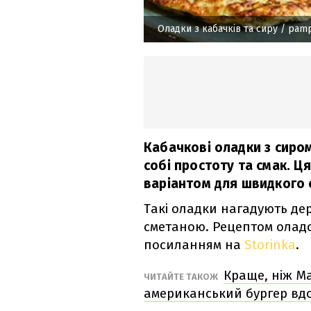
Оладки з кабачків та сиру
/ pamp
Кабачкові оладки з сиром
собі простоту та смак. Ц
варіантом для швидкого 
Такі оладки нагадують дер
сметаною. Рецептом оладо
посиланням на
Storinka
.
Краще, ніж М
ЧИТАЙТЕ ТАКОЖ
американський бургер вд