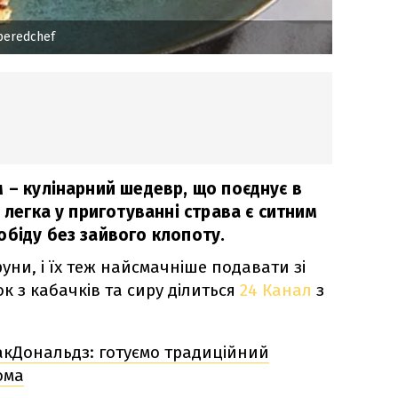
eredchef
 – кулінарний шедевр, що поєднує в
я легка у приготуванні страва є ситним
обіду без зайвого клопоту.
уни, і їх теж найсмачніше подавати зі
к з кабачків та сиру ділиться
24 Канал
з
акДональдз: готуємо традиційний
ома