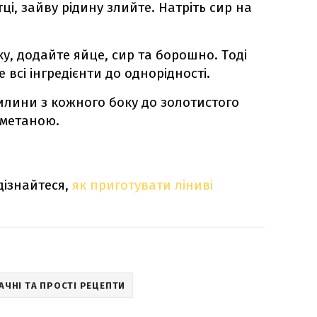
ці, зайву рідину злийте. Натріть сир на
ку, додайте яйце, сир та борошно. Тоді
е всі інгредієнти до однорідності.
илини з кожного боку до золотистого
сметаною.
дізнайтеся,
як приготувати ліниві
АЧНІ ТА ПРОСТІ РЕЦЕПТИ