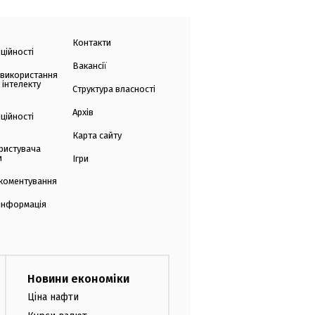
Контакти
ційності
Вакансії
 використання
 інтелекту
Структура власності
Архів
ційності
Карта сайту
ристувача
и
Ігри
коментування
 інформація
Новини економіки
Ціна нафти