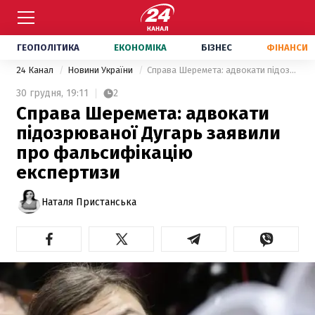
ГЕОПОЛІТИКА
ЕКОНОМІКА
БІЗНЕС
ФІНАНСИ
24 Канал
Новини України
Справа Шеремета: адвокати підозрюваної Дугарь заявили про фальсифікацію експертизи
30 грудня,
19:11
2
Справа Шеремета: адвокати
підозрюваної Дугарь заявили
про фальсифікацію
експертизи
Наталя Пристанська