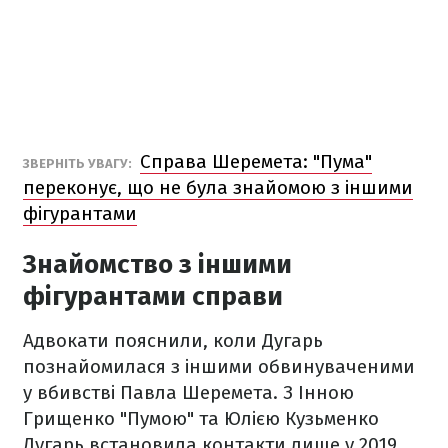
Справа Шеремета: "Пума"
ЗВЕРНІТЬ УВАГУ:
переконує, що не була знайомою з іншими
фігурантами
Знайомство з іншими
фігурантами справи
Адвокати пояснили, коли Дугарь
познайомилася з іншими обвинуваченими
у вбивстві Павла Шеремета. З Інною
Грищенко "Пумою" та Юлією Кузьменко
Дугарь встановила контакти лише у 2019