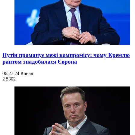
Путін промацує межі компромісу: чому Кремлю
раптом знадобилася Європа
06:27
24 Канал
2 530
2