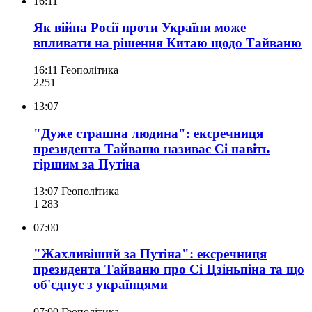
16:11
Як війна Росії проти України може
впливати на рішення Китаю щодо Тайваню
16:11
Геополітика
225
1
13:07
"Дуже страшна людина": ексречниця
президента Тайваню називає Сі навіть
гіршим за Путіна
13:07
Геополітика
1 283
07:00
"Жахливіший за Путіна": ексречниця
президента Тайваню про Сі Цзіньпіна та що
об'єднує з українцями
07:00
Геополітика