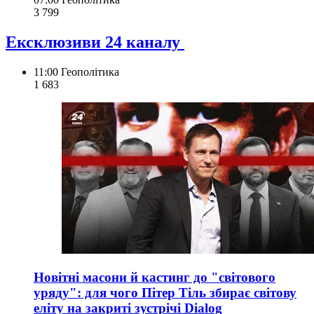
3 799
Ексклюзиви 24 каналу
11:00
Геополітика
1 683
Новітні масони й кастинг до "світового
уряду": для чого Пітер Тіль збирає світову
еліту на закриті зустрічі Dialog