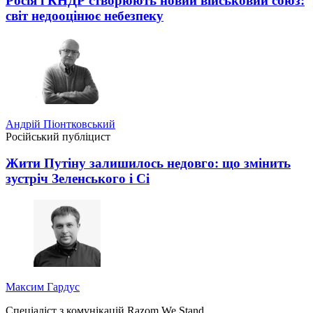
Росія і КНДР створюють новий військовий союз:
світ недооцінює небезпеку
Андрій Піонтковський
Російський публіцист
Жити Путіну залишилось недовго: що змінить
зустріч Зеленського і Сі
Максим Гардус
Спеціаліст з комунікацій Razom We Stand