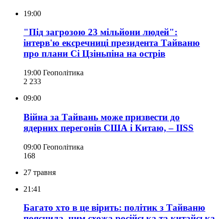
19:00
"Під загрозою 23 мільйони людей":
інтерв'ю ексречниці президента Тайваню
про плани Сі Цзіньпіна на острів
19:00
Геополітика
2 233
09:00
Війна за Тайвань може призвести до
ядерних перегонів США і Китаю, – IISS
09:00
Геополітика
168
27 травня
21:41
Багато хто в це вірить: політик з Тайваню
пояснила, чим схожа російська та китайська