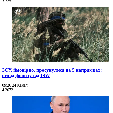
3 725
ЗСУ, ймовірно, просунулися на 5 напрямках:
огляд фронту від ISW
09:26
24 Канал
4 207
2