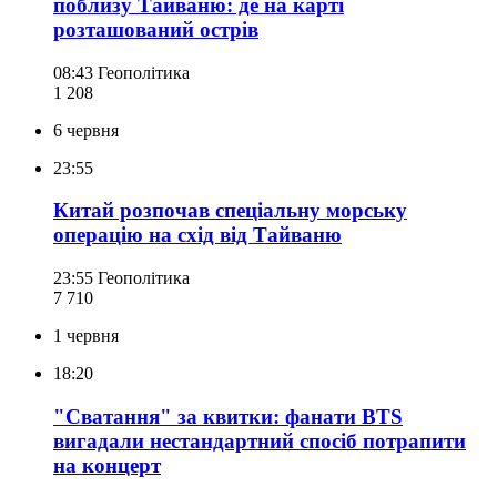
поблизу Тайваню: де на карті
розташований острів
08:43
Геополітика
1 208
6 червня
23:55
Китай розпочав спеціальну морську
операцію на схід від Тайваню
23:55
Геополітика
7 710
1 червня
18:20
"Сватання" за квитки: фанати BTS
вигадали нестандартний спосіб потрапити
на концерт