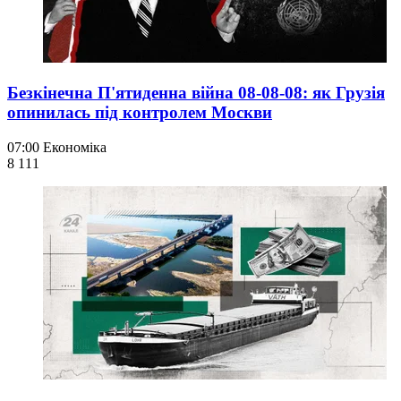
Безкінечна П'ятиденна війна 08-08-08: як Грузія
опинилась під контролем Москви
07:00
Економіка
8 111