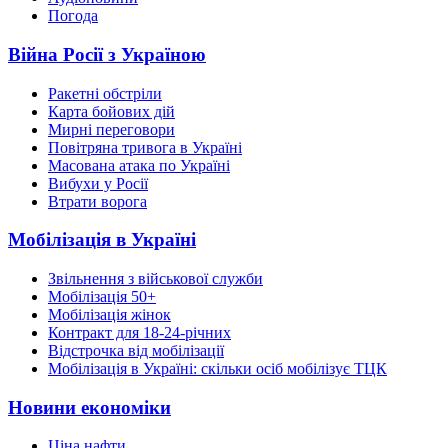
Погода
Війна Росії з Україною
Ракетні обстріли
Карта бойових дій
Мирні переговори
Повітряна тривога в Україні
Масована атака по Україні
Вибухи у Росії
Втрати ворога
Мобілізація в Україні
Звільнення з військової служби
Мобілізація 50+
Мобілізація жінок
Контракт для 18-24-річних
Відстрочка від мобілізації
Мобілізація в Україні: скільки осіб мобілізує ТЦК
Новини економіки
Ціна нафти