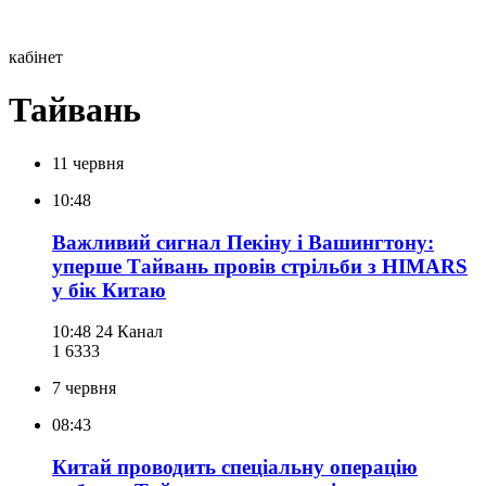
кабінет
Тайвань
11 червня
10:48
Важливий сигнал Пекіну і Вашингтону:
уперше Тайвань провів стрільби з HIMARS
у бік Китаю
10:48
24 Канал
1 633
3
7 червня
08:43
Китай проводить спеціальну операцію