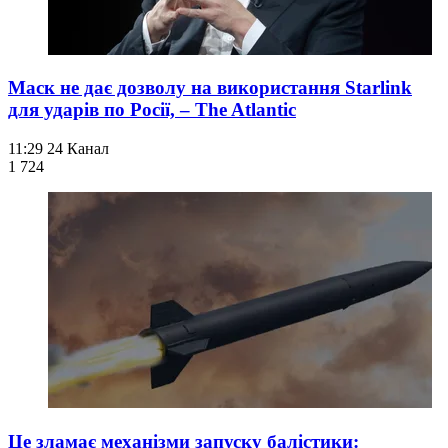
Маск не дає дозволу на використання Starlink
для ударів по Росії, – The Atlantic
11:29
24 Канал
1 724
Це зламає механізми запуску балістики: