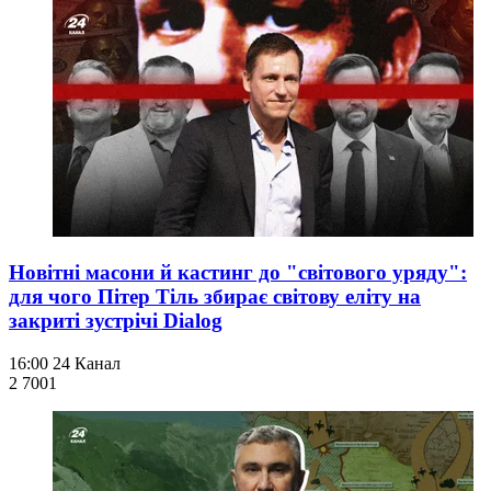
Новітні масони й кастинг до "світового уряду":
для чого Пітер Тіль збирає світову еліту на
закриті зустрічі Dialog
16:00
24 Канал
2 700
1