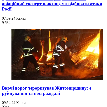
авіаційний експерт пояснив, як відбивати атаки
Росії
07:59
24 Канал
9 534
Вночі ворог тероризував Житомирщину: є
руйнування та постраждалі
09:54
24 Канал
924
4