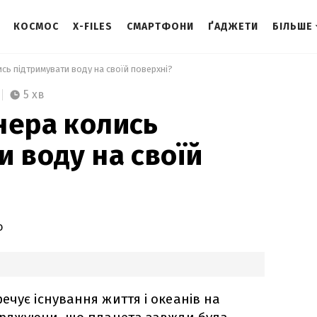
КОСМОС
X-FILES
СМАРТФОНИ
ҐАДЖЕТИ
БІЛЬШЕ
сь підтримувати воду на своїй поверхні? 
5 хв
нера колись
и воду на своїй
о
ечує існування життя і океанів на