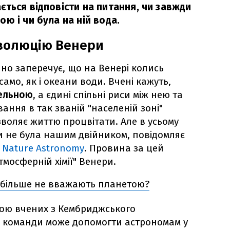
ється відповісти на питання, чи завжди
ю і чи була на ній вода.
еволюцію Венери
но заперечує, що на Венері колись
само, як і океани води. Вчені кажуть,
кельною
, а єдині спільні риси між нею та
вання в так званій "населеній зоні"
зволяє життю процвітати. Але в усьому
ли не була нашим двійником, повідомляє
а
Nature Astronomy
. Провина за цей
мосферній хімії" Венери.
 більше не вважають планетою?
пою вчених з Кембриджського
я команди може допомогти астрономам у