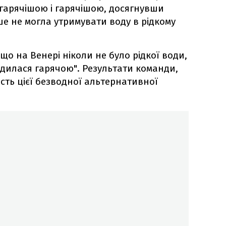
 гарячішою і гарячішою, досягнувши
ьше не могла утримувати воду в рідкому
що на Венері ніколи не було рідкої води,
одилася гарячою". Результати команди,
исть цієї безводної альтернативної