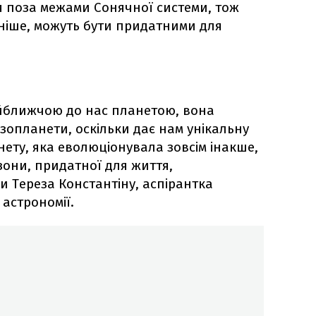
я поза межами Сонячної системи, тож
рніше, можуть бути придатними для
айближчою до нас планетою, вона
зопланети, оскільки дає нам унікальну
ету, яка еволюціонувала зовсім інакше,
зони, придатної для життя,
и Тереза Константіну, аспірантка
астрономії.