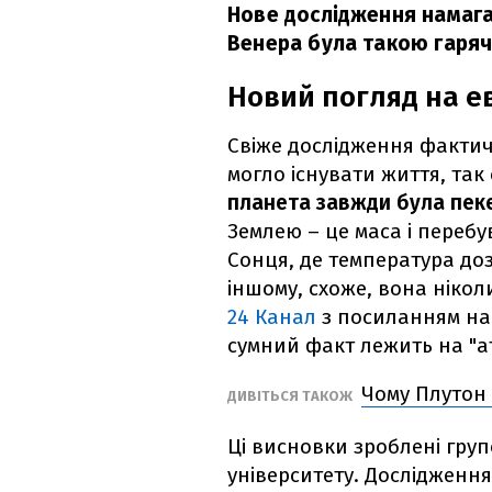
Нове дослідження намага
Венера була такою гарячо
Новий погляд на 
Свіже дослідження фактич
могло існувати життя, так 
планета завжди була пе
Землею – це маса і перебу
Сонця, де температура до
іншому, схоже, вона ніко
24 Канал
з посиланням н
сумний факт лежить на "ат
Чому Плутон
ДИВІТЬСЯ ТАКОЖ
Ці висновки зроблені гру
університету. Дослідженн