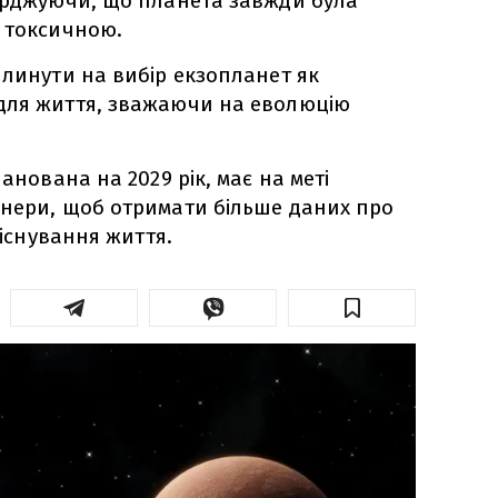
верджуючи, що планета завжди була
 токсичною.
плинути на вибір екзопланет як
для життя, зважаючи на еволюцію
ланована на 2029 рік, має на меті
енери, щоб отримати більше даних про
 існування життя.