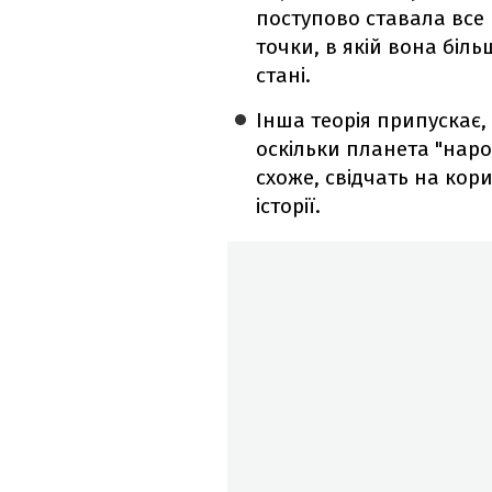
поступово ставала все
точки, в якій вона біл
стані.
Інша теорія припускає, 
оскільки планета "нар
схоже, свідчать на кор
історії.