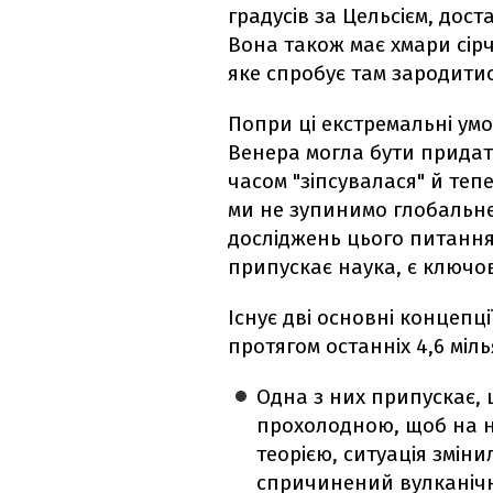
градусів за Цельсієм, дос
Вона також має хмари сірч
яке спробує там зародити
Попри ці екстремальні ум
Венера могла бути придатн
часом "зіпсувалася" й те
ми не зупинимо глобальне
досліджень цього питання 
припускає наука, є ключов
Існує дві основні концепц
протягом останніх 4,6 міль
Одна з них припускає,
прохолодною, щоб на ні
теорією, ситуація змін
спричинений вулканічн