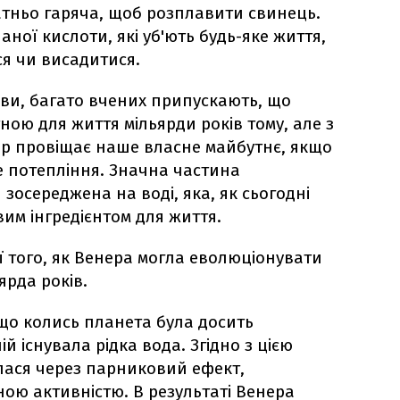
татньо гаряча, щоб розплавити свинець.
аної кислоти, які уб'ють будь-яке життя,
ся чи висадитися.
ови, багато вчених припускають, що
ою для життя мільярди років тому, але з
пер провіщає наше власне майбутнє, якщо
 потепління. Значна частина
зосереджена на воді, яка, як сьогодні
им інгредієнтом для життя.
ії того, як Венера могла еволюціонувати
ярда років.
 що колись планета була досить
й існувала рідка вода. Згідно з цією
илася через парниковий ефект,
ою активністю. В результаті Венера