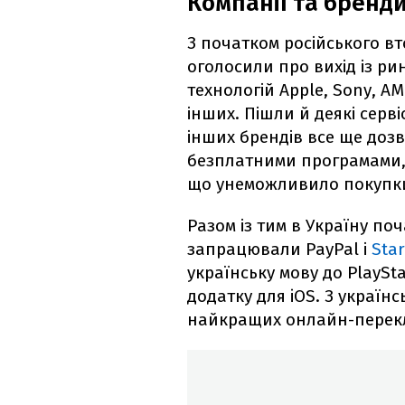
Компанії та бренд
З початком російського в
оголосили про вихід із р
технологій Apple, Sony, AMD
інших. Пішли й деякі сервіс
інших брендів все ще доз
безплатними програмами,
що унеможливило покупк
Разом із тим в Україну поч
запрацювали PayPal і
Star
українську мову до PlaySta
додатку для iOS. З украї
найкращих онлайн-перекл