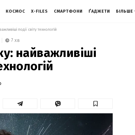
КОСМОС
X-FILES
СМАРТФОНИ
ҐАДЖЕТИ
БІЛЬШЕ
важливіші події світу технологій 
7 хв
ку: найважливіші
технологій
о