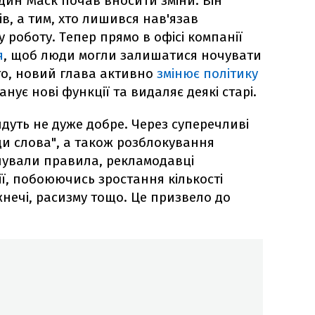
дин Маск почав вносити зміни. Він
ів, а тим, хто лишився нав'язав
роботу. Тепер прямо в офісі компанії
я
, щоб люди могли залишатися ночувати
ого, новий глава активно
змінює політику
нує нові функції та видаляє деякі старі.
дуть не дуже добре. Через суперечливі
и слова", а також розблокування
ушували правила, рекламодавці
ї, побоюючись зростання кількості
жнечі, расизму тощо. Це призвело до