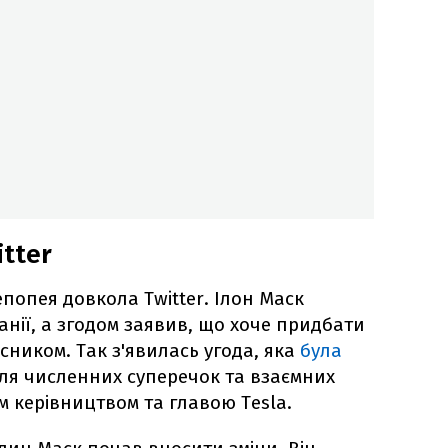
itter
попея довкола Twitter. Ілон Маск
анії, а згодом заявив, що хоче придбати
сником. Так з'явилась угода, яка
була
ля численних суперечок та взаємних
м керівництвом та главою Tesla.