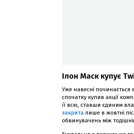
Ілон Маск купує Tw
Уже навесні починається е
спочатку купив акції комп
її всю, ставши єдиним вла
закрита
лише в жовтні піс
обвинувачень між тодішні