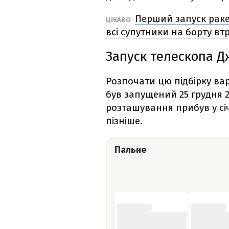
Перший запуск раке
ЦІКАВО
всі супутники на борту вт
З
апуск
телескопа Д
Розпочати цю підбірку вар
був запущений 25 грудня 2
розташування прибув у сі
пізніше.
Пальне