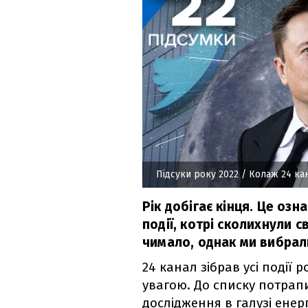
Підсуки року 2022
/ Колаж 24 ка
Рік добігає кінця. Це озн
події, котрі сколихнули с
чимало, однак ми вибрал
24 канал зібрав усі події 
увагою. До списку потрапил
дослідження в галузі енерг