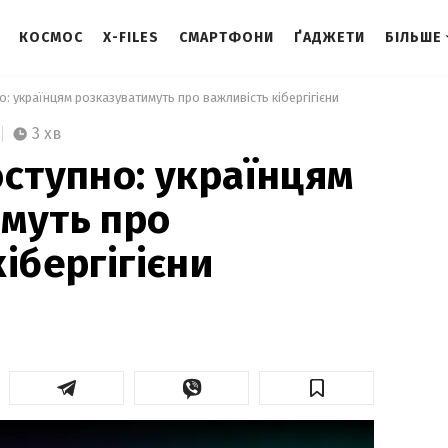
КОСМОС
X-FILES
СМАРТФОНИ
ҐАДЖЕТИ
БІЛЬШЕ
о: українцям розказуватимуть про важливість кібергігієни 
3 хв
оступно: українцям
муть про
ібергігієни