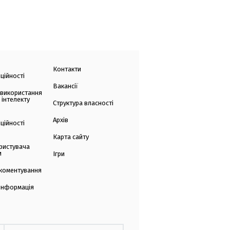
Контакти
ційності
Вакансії
 використання
 інтелекту
Структура власності
Архів
ційності
Карта сайту
ристувача
и
Ігри
коментування
 інформація