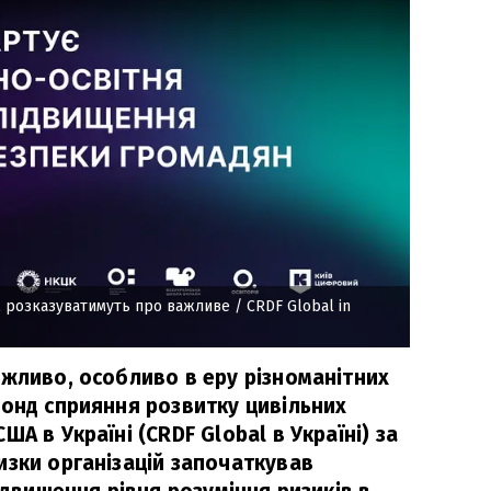
ям розказуватимуть про важливе
/ CRDF Global in
ажливо, особливо в еру різноманітних
Фонд сприяння розвитку цивільних
А в Україні (CRDF Global в Україні) за
изки організацій започаткував