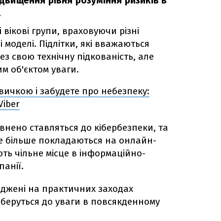
підвищення рівня розуміння ризиків в
.
 вікові групи, враховуючи різні
 моделі. Підлітки, які вважаються
з свою технічну підкованість, але
им об'єктом уваги.
звичкою і забудете про небезпеку:
Viber
евнено ставляться до кібербезпеки, та
се більше покладаються на онлайн-
ть чільне місце в інформаційно-
панії.
еджені на практичних заходах
е беруться до уваги в повсякденному