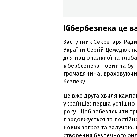
Кібербезпека це 
Заступник Секретаря Ради
України Сергій Демедюк н
для національної та глоба
кібербезпека повинна бут
громадянина, враховуючи 
безпеку.
Це вже друга хвиля кампа
українців: перша успішно 
року. Щоб забезпечити тр
продовжується та постійн
нових загроз та залучаюч
створення безпечного онл