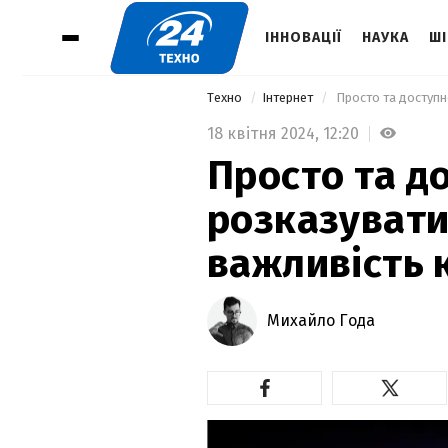
ІННОВАЦІЇ
НАУКА
ШІ
Техно
Інтернет
 Просто та доступн
18 квітня 2024,
12:20
Просто та д
розказувати
важливість к
Михайло Года