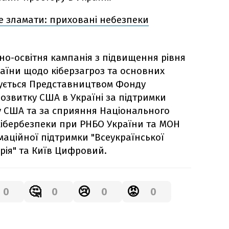
е зламати: приховані небезпеки
но-освітня кампанія з підвищення рівня
раїни щодо кіберзагроз та основних
ізується Представництвом Фонду
озвитку США в Україні за підтримки
 США та за сприяння Національного
кібербезпеки при РНБО України та МОН
маційної підтримки "Всеукраїнської
рія" та Київ Цифровий.
🤔
😢
😡
0
0
0
0