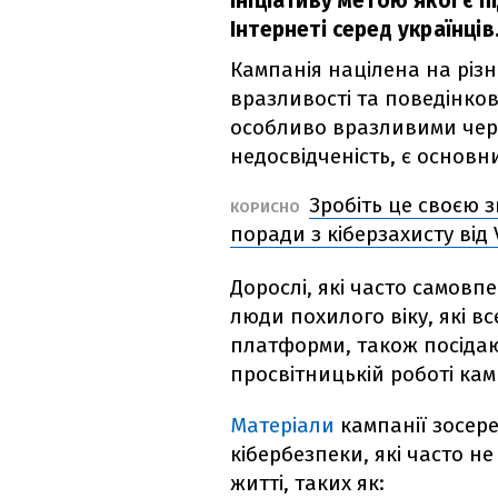
ініціативу метою якої є 
Інтернеті серед українців
Кампанія націлена на різні
вразливості та поведінкові
особливо вразливими чере
недосвідченість, є основн
Зробіть це своєю 
КОРИСНО
поради з кіберзахисту від 
Дорослі, які часто самовп
люди похилого віку, які в
платформи, також посідаю
просвітницькій роботі кам
Матеріали
кампанії зосер
кібербезпеки, які часто н
житті, таких як: