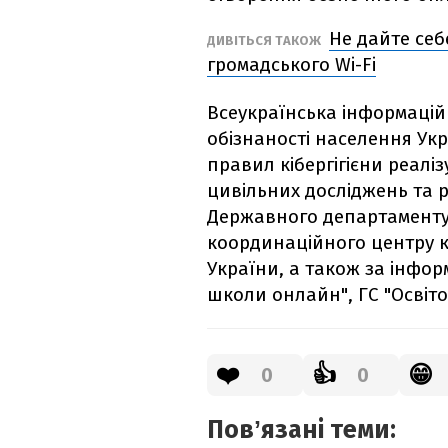
Не дайте себ
ДИВІТЬСЯ ТАКОЖ
громадського Wi-Fi
Всеукраїнська інформацій
обізнаності населення Ук
правил кібергігієни реал
цивільних досліджень та р
Державного департаменту
координаційного центру 
України, а також за інфор
школи онлайн", ГС "Освіто
❤️
👍
😁
0
0
Повʼязані теми: