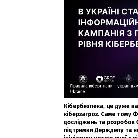
Правила кібергігієни – українц
Ukraine
Кібербезпека, це дуже в
кіберзагроз. Саме тому 
досліджень та розробок СШ
підтримки Держдепу та н