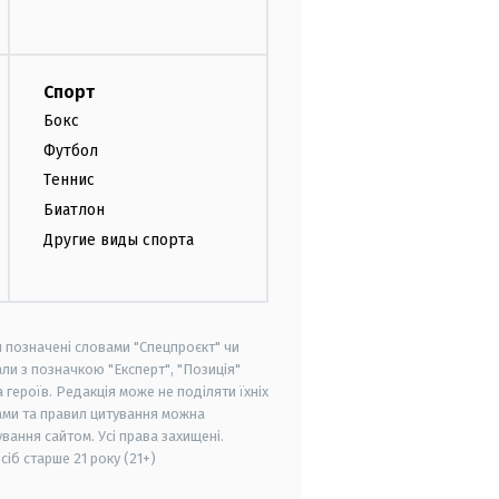
Спорт
Бокс
Футбол
Теннис
Биатлон
Другие виды спорта
и позначені словами "Спецпроєкт" чи
ли з позначкою "Експерт", "Позиція"
героїв. Редакція може не поділяти їхніх
ами та правил цитування можна
вання сайтом. Усі права захищені.
осіб старше
21 року (21+)