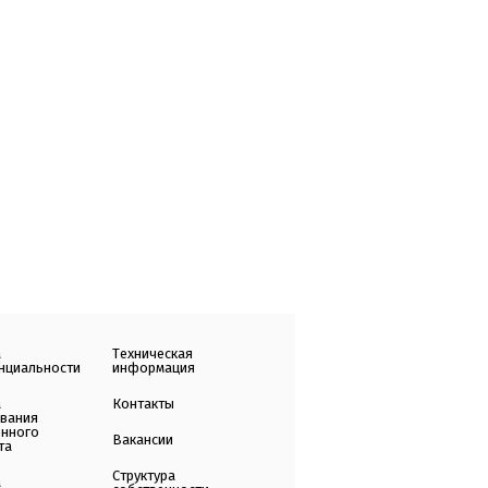
а
Техническая
нциальности
информация
а
Контакты
ования
енного
Вакансии
та
Структура
а