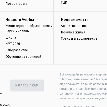
ТЦК
Потери врага
Новости Учебы
Недвижимость
Министерство образования и
Аналитика рынка
науки Украины
Покупка жилья
Школа
Тренды и вдохновение
НМТ 2026
Саморазвитие
Обучение за границей
Всі комерційні рекламні матеріал
"Партнерський матеріал". Матеріа
відображають позицію авторів та 
К РАССЫЛКАМ
поглядів. Детальніше щодо рекл
цу
ознайомитись в правилах користу
Матеріали сайту призначені для 
,
ересам.
Онлайн-медіа «24 Канал»