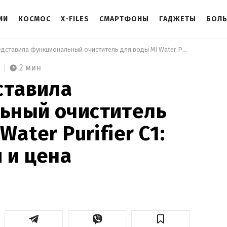
ИИ
КОСМОС
X-FILES
СМАРТФОНЫ
ГАДЖЕТЫ
БОЛ
 Xiaomi представила функциональный очиститель для воды Mi Water Purifier C1: особенности и цена 
2 мин
ставила
ьный очиститель
Water Purifier C1:
 и цена