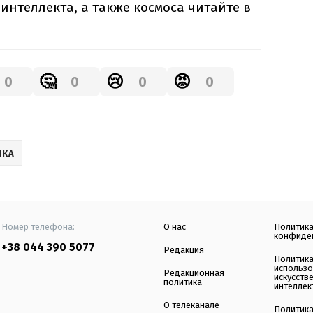
 интеллекта, а также космоса читайте в
🤔
😢
😡
0
0
0
0
ИКА
Номер телефона:
О нас
Политик
конфиде
+38 044 390 5077
Редакция
Политик
использ
Редакционная
искусств
политика
интеллек
О телеканале
Политик