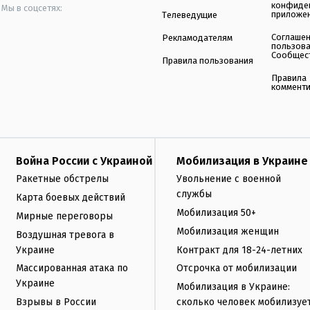
конфиде
Мы в соцсетях:
приложе
Телеведущие
Соглаше
Рекламодателям
пользов
Сообщес
Правила пользования
Правила
коммент
Война России с Украиной
Мобилизация в Украине
Ракетные обстрелы
Увольнение с военной
службы
Карта боевых действий
Мобилизация 50+
Мирные переговоры
Мобилизация женщин
Воздушная тревога в
Украине
Контракт для 18-24-летних
Массированная атака по
Отсрочка от мобилизации
Украине
Мобилизация в Украине:
Взрывы в России
сколько человек мобилизуе