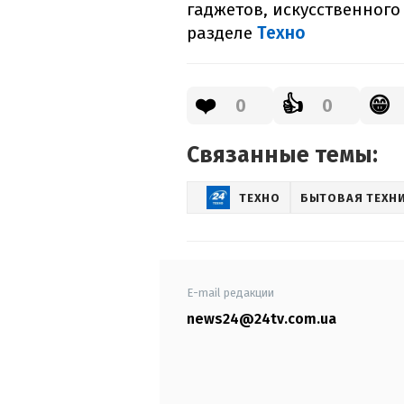
гаджетов, искусственного
разделе
Техно
❤️
👍
😁
0
0
Связанные темы:
ТЕХНО
БЫТОВАЯ ТЕХН
E-mail редакции
news24@24tv.com.ua