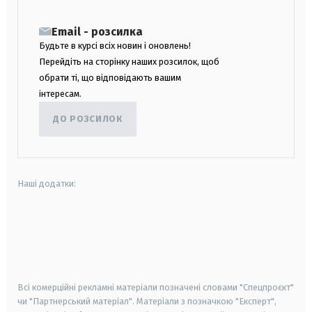
Email - розсилка
Будьте в курсі всіх новин і оновлень!
Перейдіть на сторінку наших розсилок, щоб
обрати ті, що відповідають вашим
інтересам.
ДО РОЗСИЛОК
Наші додатки:
android
apple
smart tv
samsung smart tv
Всі комерційні рекламні матеріали позначені словами "Спецпроєкт"
чи "Партнерський матеріал". Матеріали з позначкою "Експерт",