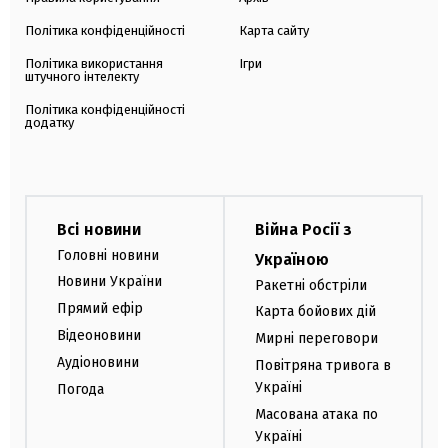
Політика конфіденційності
Карта сайту
Політика використання
Ігри
штучного інтелекту
Політика конфіденційності
додатку
Всі новини
Війна Росії з
Головні новини
Україною
Новини України
Ракетні обстріли
Прямий ефір
Карта бойових дій
Відеоновини
Мирні переговори
Аудіоновини
Повітряна тривога в
Україні
Погода
Масована атака по
Україні