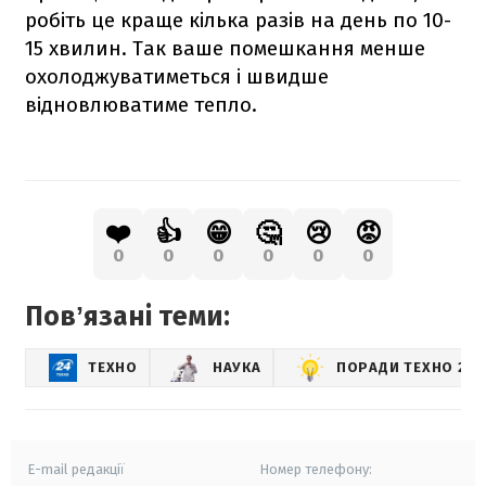
робіть це краще кілька разів на день по 10-
15 хвилин. Так ваше помешкання менше
охолоджуватиметься і швидше
відновлюватиме тепло.
❤️
👍
😁
🤔
😢
😡
0
0
0
0
0
0
Повʼязані теми:
ТЕХНО
НАУКА
ПОРАДИ ТЕХНО 24
E-mail редакції
Номер телефону: