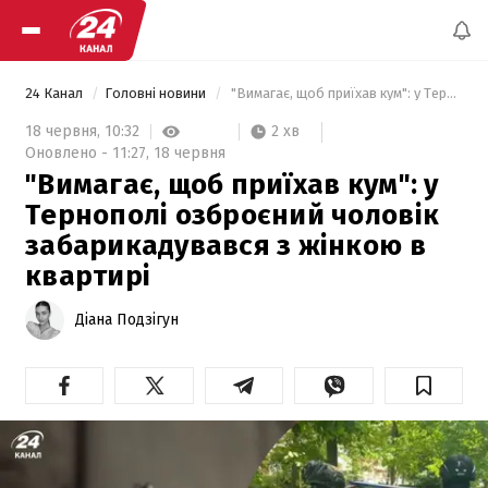
24 Канал
Головні новини
 "Вимагає, щоб приїхав кум": у Тернополі озброєний чоловік забарикадувався з жінкою в квартирі 
2 хв
18 червня,
10:32
Оновлено -
11:27,
18 червня
"Вимагає, щоб приїхав кум": у
Тернополі озброєний чоловік
забарикадувався з жінкою в
квартирі
Діана Подзігун