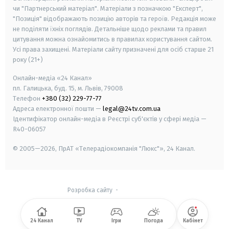
чи "Партнерський матеріал". Матеріали з позначкою "Експерт",
"Позиція" відображають позицію авторів та героїв. Редакція може
не поділяти їхніх поглядів. Детальніше щодо реклами та правил
цитування можна ознайомитись в правилах користування сайтом.
Усі права захищені.
Матеріали сайту призначені для осіб старше
21
року (21+)
Онлайн-медіа «24 Канал»
пл. Галицька, буд. 15, м. Львів, 79008
Телефон
+380 (32) 229-77-77
Адреса електронної пошти —
legal@24tv.com.ua
Ідентифікатор онлайн-медіа в Реєстрі суб'єктів у сфері медіа —
R40-06057
© 2005—2026,
ПрАТ «Телерадіокомпанія "Люкс"», 24 Канал.
Розробка сайту
-
24 Канал
TV
Ігри
Погода
Кабінет