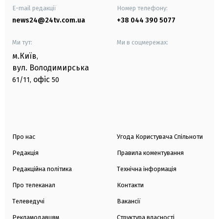
E-mail редакції
Номер телефону:
news24@24tv.com.ua
+38 044 390 5077
Ми тут:
Ми в соцмережах:
м.Київ
,
вул. Володимирська
офіс
61/11,
50
Про нас
Угода Користувача Спільноти
Редакція
Правила коментування
Редакційна політика
Технічна інформація
Про телеканал
Контакти
Телеведучі
Вакансії
Рекламодавцям
Структура власності