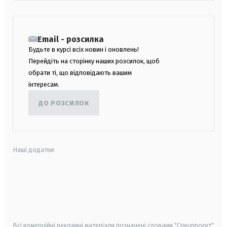
Email - розсилка
Будьте в курсі всіх новин і оновлень!
Перейдіть на сторінку наших розсилок, щоб
обрати ті, що відповідають вашим
інтересам.
ДО РОЗСИЛОК
Наші додатки:
android
apple
smart tv
samsung smart tv
Всі комерційні рекламні матеріали позначені словами "Спецпроєкт"