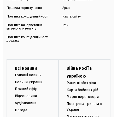
Правила користування
Архів
Політика конфіденційності
Карта сайту
Політика використання
Ігри
штучного інтелекту
Політика конфіденційності
додатку
Всі новини
Війна Росії з
Головні новини
Україною
Новини України
Ракетні обстріли
Прямий ефір
Карта бойових дій
Відеоновини
Мирні переговори
Аудіоновини
Повітряна тривога в
Україні
Погода
Масована атака по