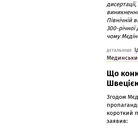
дисертації,
виникненні
Північній в
300-річної
чому Мєдін
І
ДЕТАЛЬНІШЕ
Мединський
Що конк
Швеціє
Згодом Мєд
пропаганди
короткий пе
заявив: