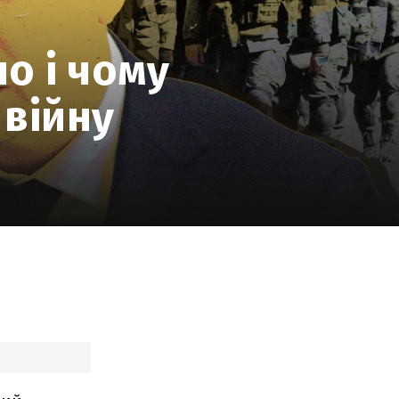
о і чому
 війну