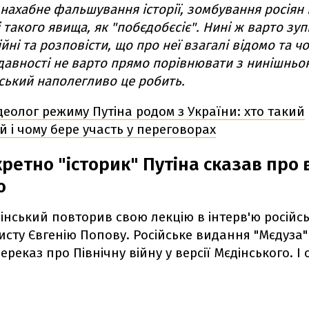
 нахабне фальшування історії, зомбування росіян і
 такого явища, як "побєдобєсіє". Нині ж варто зу
ійні та розповісти, що про неї взагалі відомо та чо
 давності не варто прямо порівнювати з нинішньо
ський наполегливо це робить.
деолог режиму Путіна родом з України: хто такий
 і чому бере участь у переговорах
ретно "історик" Путіна сказав про в
ю
інський повторив свою лекцію в інтерв'ю російс
сту Євгенію Попову. Російське видання "Мєдуза
реказ про Північну війну у версії Мєдінського. І 