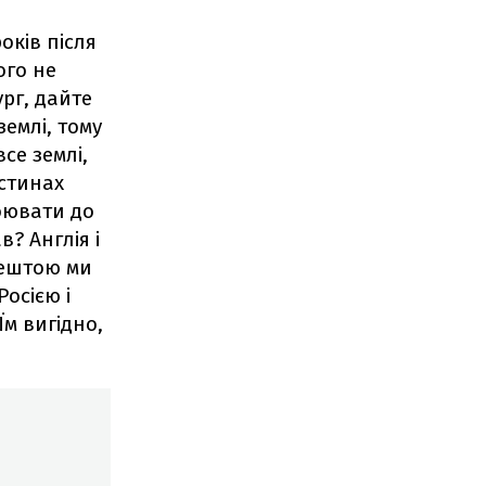
оків після
ого не
ург, дайте
землі, тому
се землі,
астинах
оювати до
? Англія і
рештою ми
осією і
Їм вигідно,