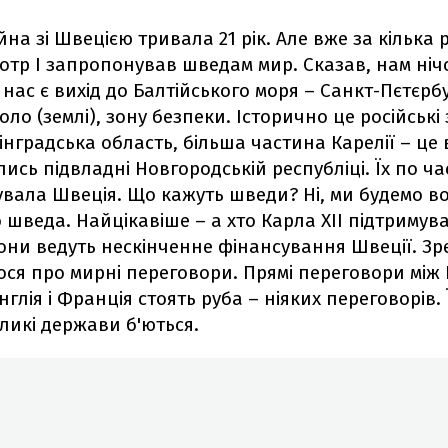
йна зі Швецією тривала 21 рік. Але вже за кілька р
отр I запропонував шведам мир. Сказав, нам ніч
 нас є вихід до Балтійського моря – Санкт-Пєтєрб
ло (землі), зону безпеки. Історично це російські 
інградська область, більша частина Карелії – це в
лись підвладні Новгородській республіці. Їх по ч
вала Швеція. Що кажуть шведи? Ні, ми будемо в
 шведа. Найцікавіше – а хто Карла XII підтримував
они ведуть нескінченне фінансування Швеції. З
ся про мирні переговори. Прямі переговори між Р
глія і Франція стоять руба – ніяких переговорів. 
еликі держави б'ються.