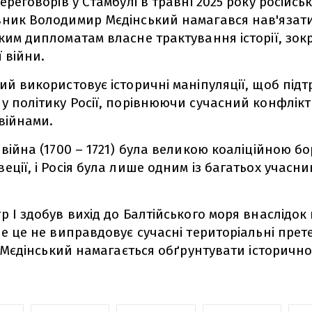
переговорів у Стамбулі в травні 2025 року російсь
ник Володимир Мєдінський намагався нав'язат
ким дипломатам власне трактування історії, зок
ї війни.
ий використовує історичні маніпуляції, щоб під
у політику Росії, порівнюючи сучасний конфлікт
війнами.
 війна (1700 – 1721) була великою коаліційною б
еції, і Росія була лише одним із багатьох учасни
р I здобув вихід до Балтійського моря внаслідок 
ле це не виправдовує сучасні територіальні прете
кі Мєдінський намагається обґрунтувати історично