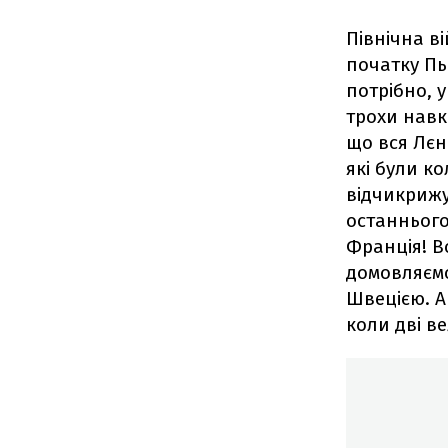
Північна ві
початку Пь
потрібно, у
трохи навко
що вся Лєн
які були ко
відчикрижу
останнього
Франція! В
домовляємо
Швецією. Ан
коли дві в