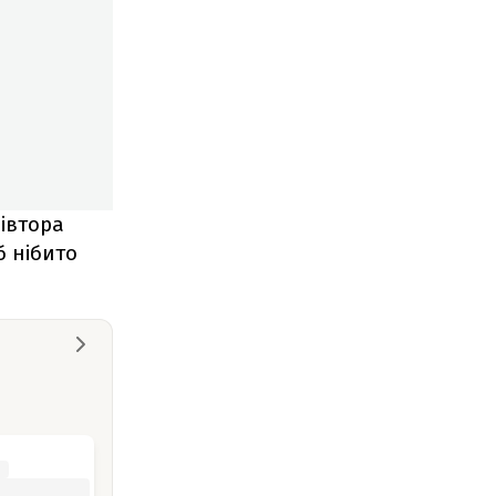
півтора
б нібито