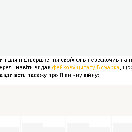
нин для підтвердження своїх слів перескочив на 
перед і навіть видав
фейкову цитату Бісмарка
, що
авдивість пасажу про Північну війну: