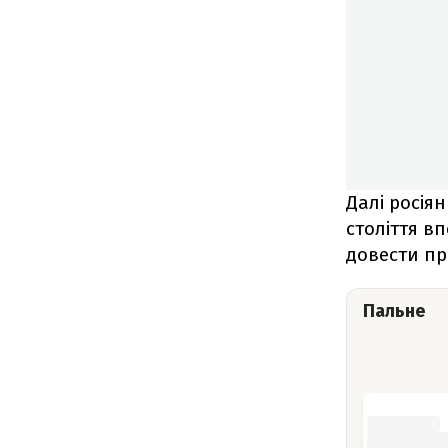
Далі росія
століття в
довести пр
Пальне