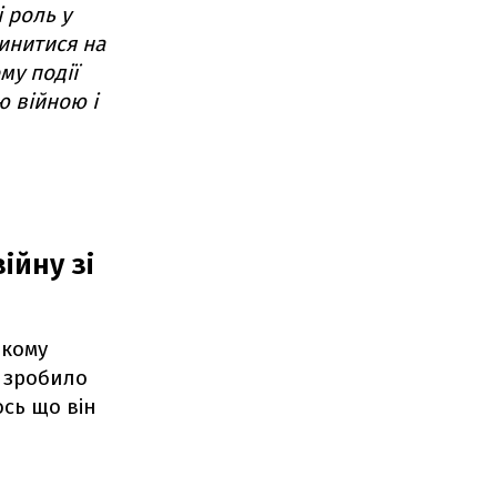
 роль у
пинитися на
му події
ю війною і
ійну зі
ькому
" зробило
ось що він