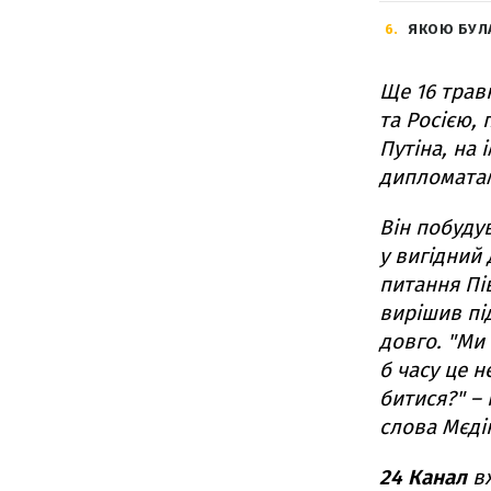
6
ЯКОЮ БУЛ
Ще 16 трав
та Росією, 
Путіна, на 
дипломатам
Він побудув
у вигідний 
питання Пів
вирішив пі
довго. "Ми 
б часу це н
битися?" –
слова Мєдін
24 Канал
в