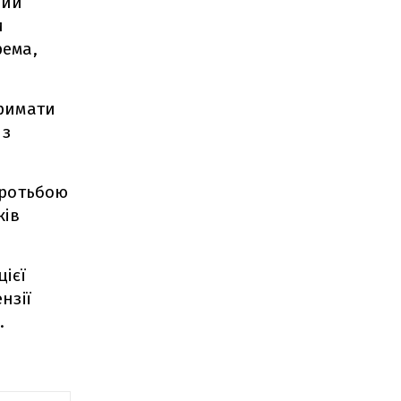
кий
и
рема,
тримати
 з
оротьбою
ків
цієї
нзії
.