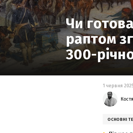
6
ЯКОЮ БУЛА ЦІНА ПЕРЕМОГИ
Чи готова
раптом зг
300-річно
1 червня 202
Кост
ОСНОВНІ Т