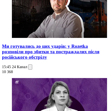
Ми готувались до цих ударів: у Rozetka
розповіли про збитки та постраждалих після
російського обстрілу
15:45
24 Канал
10 368