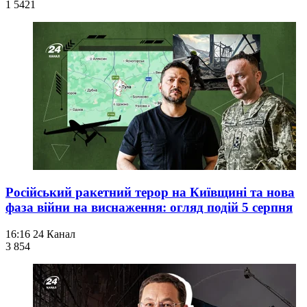
1 542
1
Російський ракетний терор на Київщині та нова
фаза війни на виснаження: огляд подій 5 серпня
16:16
24 Канал
3 854