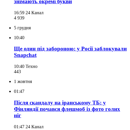
знімають окремі букви
16:59
24 Канал
4 939
5 грудня
10:40
Ще один під забороною: у Росії заблокували
Snapchat
10:40
Техно
443
1 жовтня
01:47
Після скандалу на іранському ТБ: у
Фінляндії почався флешмоб із фото голих
ніг
01:47
24 Канал