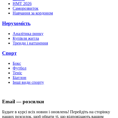
НМТ 2026
Саморозвиток
Навчання за кордоном
Нерухомість
Аналітика ринку
Купівля житла
Тренди і натхнення
Спорт
Бокс
Футбол
Теніс
Біатлон
Інші види спорту
Email — розсилки
Будьте в курсі всіх новин і оновлень! Перейдіть на сторінку
наших розсилок, щоб обрати ті, що відповідають вашим