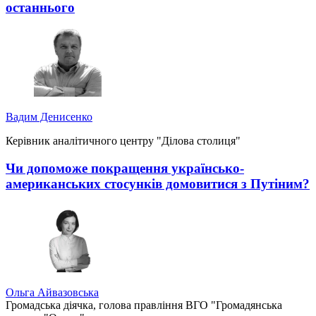
останнього
Вадим Денисенко
Керівник аналітичного центру "Ділова столиця"
Чи допоможе покращення українсько-
американських стосунків домовитися з Путіним?
Ольга Айвазовська
Громадська діячка, голова правління ВГО "Громадянська