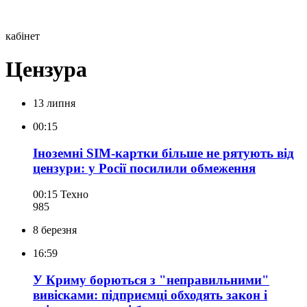
кабінет
Цензура
13 липня
00:15
Іноземні SIM-картки більше не рятують від
цензури: у Росії посилили обмеження
00:15
Техно
985
8 березня
16:59
У Криму борються з "неправильними"
вивісками: підприємці обходять закон і