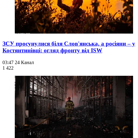
ЗСУ просунулися біля Слов'янська, а росіяни – у
Костянтинівці: огляд фронту від ISW
03:47
24 Канал
1 422