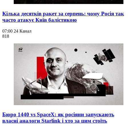
Кілька десятків ракет за серпень: чому Росія так
часто атакує Київ балістикою
07:00
24 Канал
818
Бюро 1440 vs SpaceX: як росіяни запускають
власні аналоги Starlink і хто за цим стоїть