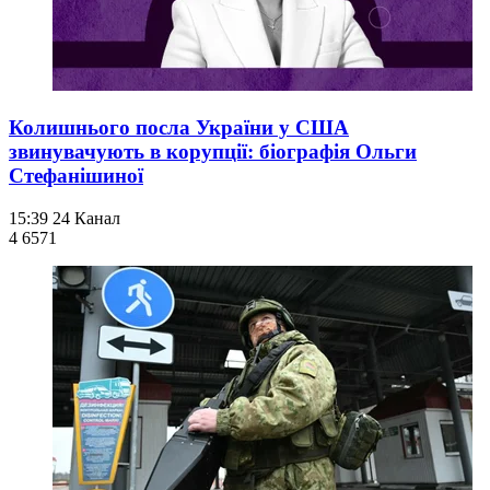
Колишнього посла України у США
звинувачують в корупції: біографія Ольги
Стефанішиної
15:39
24 Канал
4 657
1