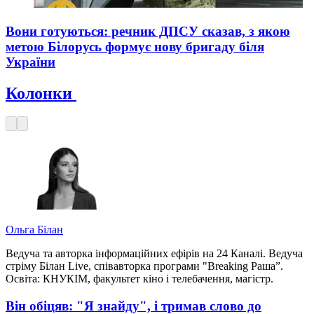
Вони готуються: речник ДПСУ сказав, з якою
метою Білорусь формує нову бригаду біля
України
Колонки
Ольга Білан
Ведуча та авторка інформаційних ефірів на 24 Каналі. Ведуча
стріму Білан Live, співавторка програми "Breaking Раша”.
Освіта: КНУКІМ, факультет кіно і телебачення, магістр.
Він обіцяв: "Я знайду", і тримав слово до