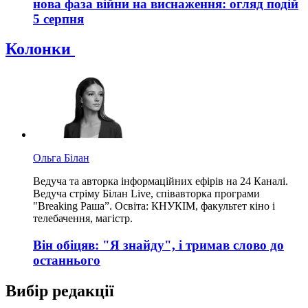
нова фаза війни на виснаження: огляд подій
5 серпня
Колонки
Ольга Білан
Ведуча та авторка інформаційних ефірів на 24 Каналі.
Ведуча стріму Білан Live, співавторка програми
"Breaking Раша”. Освіта: КНУКІМ, факультет кіно і
телебачення, магістр.
Він обіцяв: "Я знайду", і тримав слово до
останнього
Вибір редакції