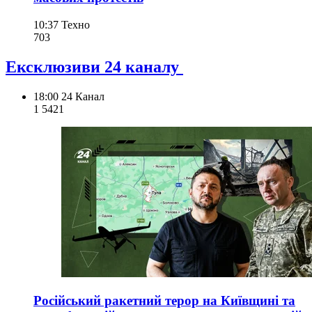
10:37
Техно
703
Ексклюзиви 24 каналу
18:00
24 Канал
1 542
1
Російський ракетний терор на Київщині та