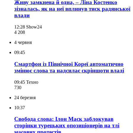
Живу замкнена й одна, – Ліна Костенко
зізналась, як на неї вплинув тиск радянської
влади
12:28
Show24
4 208
4 червня
09:45
Смартфон із Північної Кореї автоматично
змінює слова та надсилає скріншоти владі
09:45
Техно
730
24 березня
10:37
Свобода слова: Ілон Маск заблокував
сторінки турецьких опозиціонерів на тлі
масових протестів