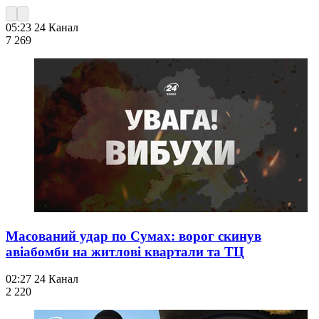
05:23
24 Канал
7 269
Масований удар по Сумах: ворог скинув
авіабомби на житлові квартали та ТЦ
02:27
24 Канал
2 220