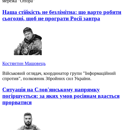
мережа "Опора"
Наша стійкість не безлімітна: що варто робити
сьогодні, щоб не програти Росії завтра
Костянтин Машовець
Військовий оглядач, координатор групи "Інформаційний
спротив", полковник Збройних сил України.
Ситуація на Слов'янському напрямку
погіршується: за яких умов росіянам вдасться
прорватися