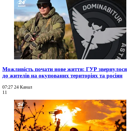
Можливість почати нове життя: ГУР звернулося
до жителів на окупованих територіях та росіян
07:27
24 Канал
11