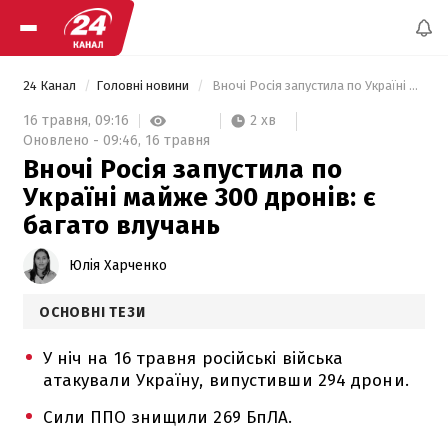
24 Канал
Головні новини
 Вночі Росія запустила по Україні майже 300 дронів: є багато влучань 
2 хв
16 травня,
09:16
Оновлено -
09:46,
16 травня
Вночі Росія запустила по
Україні майже 300 дронів: є
багато влучань
Юлія Харченко
ОСНОВНІ ТЕЗИ
У ніч на 16 травня російські війська
атакували Україну, випустивши 294 дрони.
Сили ППО знищили 269 БпЛА.