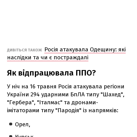
Росія атакувала Одещину: які
ДИВІТЬСЯ ТАКОЖ
наслідки та чи є постраждалі
Як відпрацювала ППО?
У ніч на 16 травня Росія атакувала регіони
України 294 ударними БпЛА типу "Шахед",
"Гербера", "Італмас" та дронами-
імітаторами типу "Пародія" із напрямків:
Орел,
Курськ,