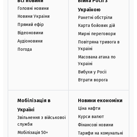
Всі новини
Війна Росії з
Головні новини
Україною
Новини України
Ракетні обстріли
Прямий ефір
Карта бойових дій
Відеоновини
Мирні переговори
Аудіоновини
Повітряна тривога в
Україні
Погода
Масована атака по
Україні
Вибухи у Росії
Втрати ворога
Мобілізація в
Новини економіки
Ціна нафти
Україні
Курси валют
Звільнення з військової
служби
Фінансові новини
Мобілізація 50+
Тарифи на комунальні