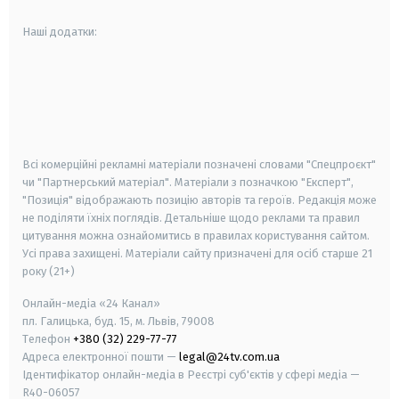
Наші додатки:
android
apple
smart tv
samsung smart tv
Всі комерційні рекламні матеріали позначені словами "Спецпроєкт"
чи "Партнерський матеріал". Матеріали з позначкою "Експерт",
"Позиція" відображають позицію авторів та героїв. Редакція може
не поділяти їхніх поглядів. Детальніше щодо реклами та правил
цитування можна ознайомитись в правилах користування сайтом.
Усі права захищені.
Матеріали сайту призначені для осіб старше
21
року (21+)
Онлайн-медіа «24 Канал»
пл. Галицька, буд. 15, м. Львів, 79008
Телефон
+380 (32) 229-77-77
Адреса електронної пошти —
legal@24tv.com.ua
Ідентифікатор онлайн-медіа в Реєстрі суб'єктів у сфері медіа —
R40-06057