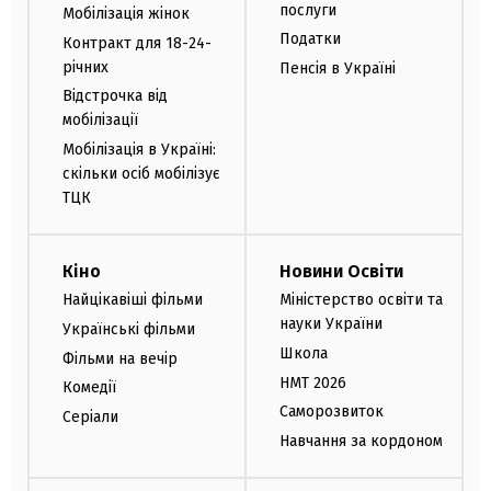
послуги
Мобілізація жінок
Податки
Контракт для 18-24-
річних
Пенсія в Україні
Відстрочка від
мобілізації
Мобілізація в Україні:
скільки осіб мобілізує
ТЦК
Кіно
Новини Освіти
Найцікавіші фільми
Міністерство освіти та
науки України
Українські фільми
Школа
Фільми на вечір
НМТ 2026
Комедії
Саморозвиток
Серіали
Навчання за кордоном