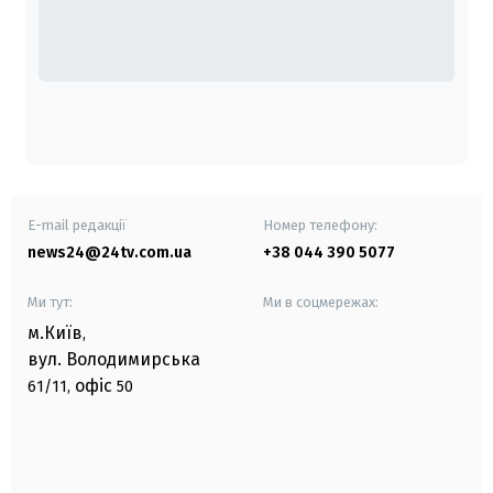
E-mail редакції
Номер телефону:
news24@24tv.com.ua
+38 044 390 5077
Ми тут:
Ми в соцмережах:
м.Київ
,
вул. Володимирська
офіс
61/11,
50