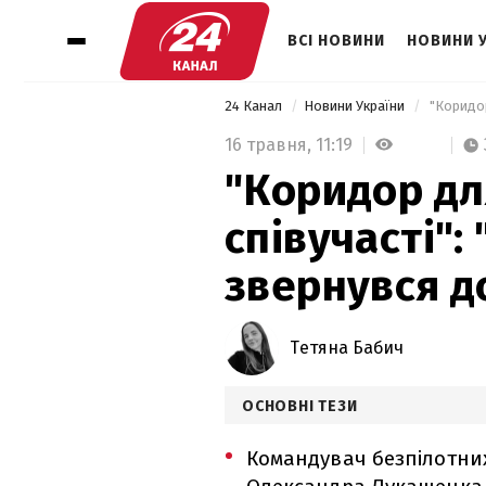
ВСІ НОВИНИ
НОВИНИ 
24 Канал
Новини України
16 травня,
11:19
"Коридор дл
співучасті":
звернувся д
Тетяна Бабич
ОСНОВНІ ТЕЗИ
Командувач безпілотних