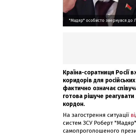
"Мадяр" особисто звернувся до
Країна-соратниця Росії в
коридорів для російських 
фактично означає співуча
готова рішуче реагувати 
кордон.
На загострення ситуації
в
систем ЗСУ Роберт "Мадяр"
самопроголошеного прези