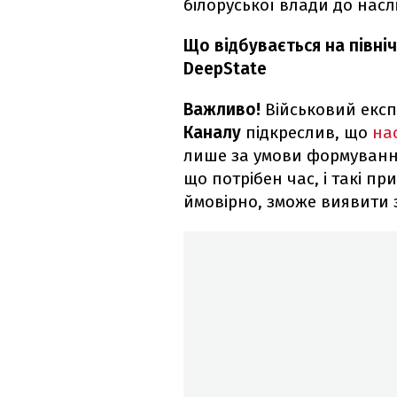
білоруської влади до насл
Що відбувається на північ
DeepState
Важливо!
Військовий екс
Каналу
підкреслив, що
нас
лише за умови формуванн
що потрібен час, і такі п
ймовірно, зможе виявити 