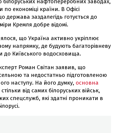
по білоруських нафтопереробних заводах,
по економіці країни. В Офісі
о держава заздалегідь готується до
іри Кремля добре відомі.
лялося, що Україна активно укріплює
ному напрямку, де будують багаторівневу
и до Київського водосховища.
експерт Роман Світан заявив, що
исельною та недостатньо підготовленою
го наступу. На його думку,
основна
тільки від самих білоруських військ,
ьких спецслужб, які здатні проникати в
ілорусі.