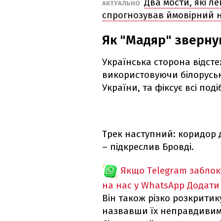
Два мости, які л
АКТУАЛЬНО
спрогнозував ймовірний на
Як "Мадяр" зверну
Українська сторона відстеж
використовуючи білоруськ
України, та фіксує всі под
Трек наступний: коридор 
– підкреслив Бровді.
Якщо Telegram забло
на нас у WhatsApp
Додати
Він також різко розкритик
назвавши їх неправдивим