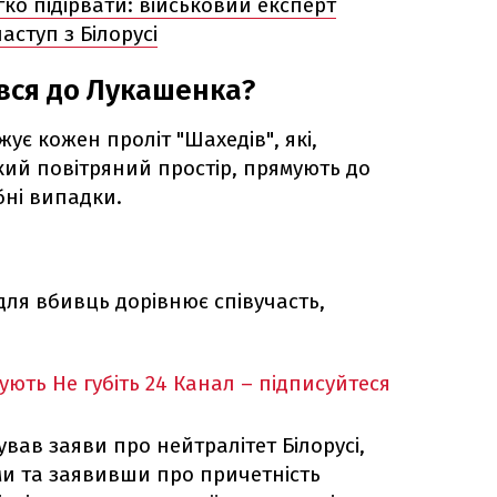
егко підірвати: військовий експерт
ступ з Білорусі
вся до Лукашенка?
ує кожен проліт "Шахедів", які,
ий повітряний простір, прямують до
ібні випадки.
для вбивць дорівнює співучасть,
кують
Не губіть 24 Канал – підписуйтеся
ував заяви про нейтралітет Білорусі,
и та заявивши про причетність