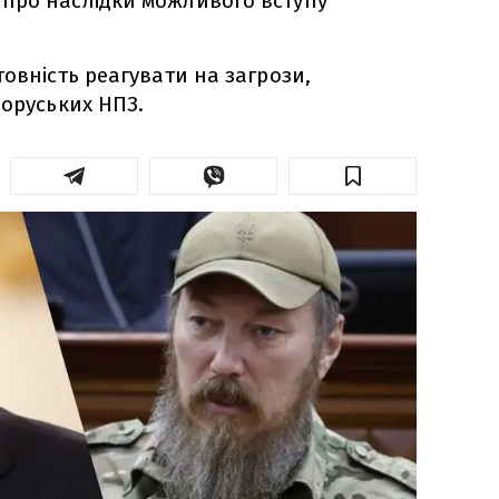
про наслідки можливого вступу
товність реагувати на загрози,
лоруських НПЗ.