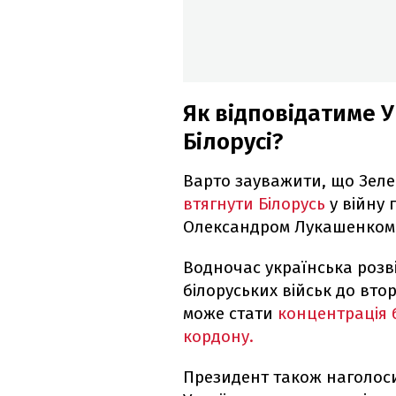
Як відповідатиме У
Білорусі?
Варто зауважити, що Зел
втягнути Білорусь
у війну
Олександром Лукашенком
Водночас українська розві
білоруських військ до вт
може стати
концентрація б
кордону.
Президент також наголосив