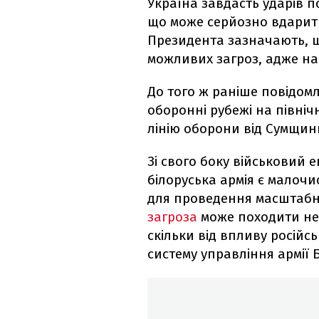
Україна завдасть ударів 
що може серйозно вдарити 
Президента зазначають, щ
можливих загроз, адже нам
До того ж раніше повідом
оборонні рубежі на північ
лінію оборони від Сумщин
Зі свого боку військовий 
білоруська армія є малоч
для проведення масштабно
загроза
може походити не с
скільки від впливу російс
систему управління армії Б