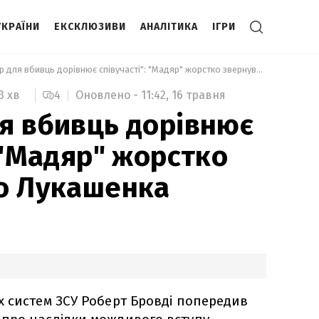
УКРАЇНИ
ЕКСКЛЮЗИВИ
АНАЛІТИКА
ІГРИ
 "Коридор для вбивць дорівнює співучасті": "Мадяр" жорстко звернувся до Лукашенка 
4
Оновлено -
11:42,
16 травня
3 хв
я вбивць дорівнює
 "Мадяр" жорстко
о Лукашенка
 систем ЗСУ Роберт Бровді попередив