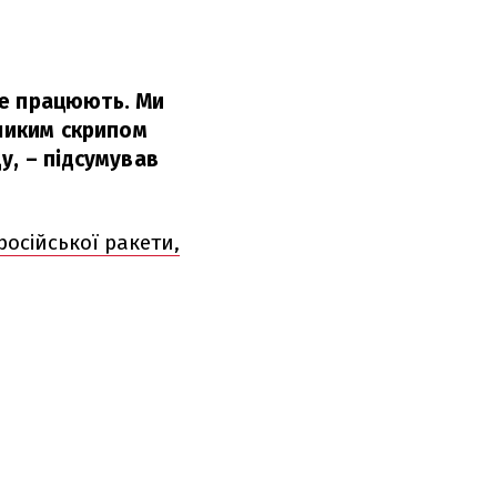
 не працюють. Ми
еликим скрипом
у,
– підсумував
російської ракети,