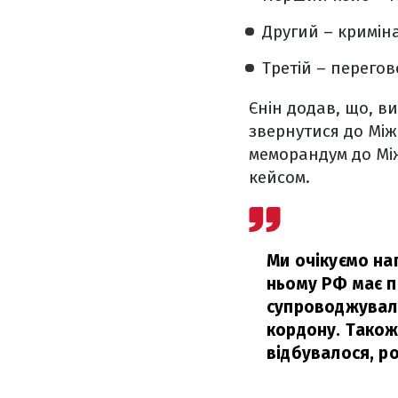
Другий – кримін
Третій – перегов
Єнін додав, що, в
звернутися до Між
меморандум до Мі
кейсом.
Ми очікуємо на
ньому РФ має п
супроводжувала
кордону. Також
відбувалося, р