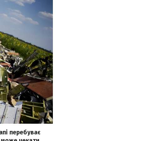
тапі перебуває
я може чекати