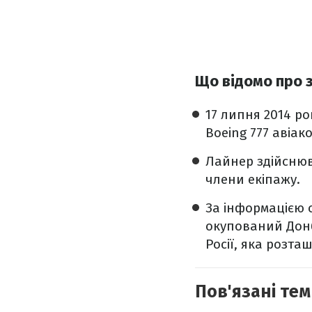
Що відомо про з
17 липня 2014 ро
Boeing 777 авіако
Лайнер здійснюв
члени екіпажу.
За інформацією о
окупований Донб
Росії, яка розта
Пов'язані тем