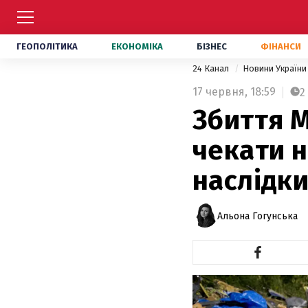
ГЕОПОЛІТИКА
ЕКОНОМІКА
БІЗНЕС
ФІНАНСИ
24 Канал
Новини Україн
17 червня,
18:59
2
Збиття 
чекати н
наслідк
Альона Гогунська