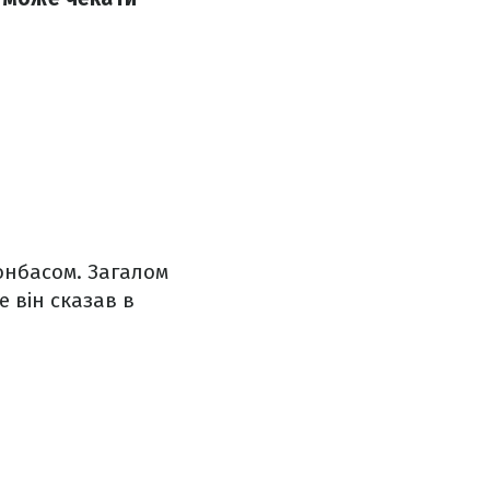
Донбасом. Загалом
 він сказав в