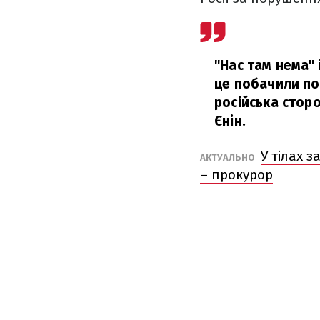
"Нас там нема" 
це побачили по
російська стор
Єнін.
У тілах 
АКТУАЛЬНО
– прокурор