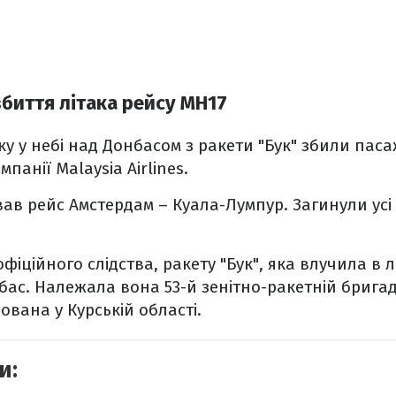
биття літака рейсу MH17
ку у небі над Донбасом з ракети "Бук" збили пас
мпанії Malaysia Airlines.
ав рейс Амстердам – Куала-Лумпур. Загинули усі 
фіційного слідства, ракету "Бук", яка влучила в 
ас. Належала вона 53-й зенітно-ракетній бригад
шована у Курській області.
и: