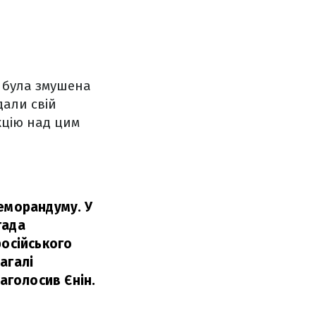
а була змушена
дали свій
кцію над цим
меморандуму. У
гада
російського
агалі
аголосив Єнін.