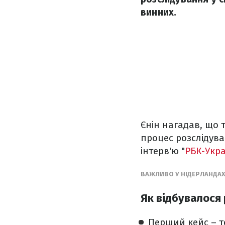
винних.
Єнін нагадав, що 
процес розслідува
інтерв'ю "
РБК-Укр
ВАЖЛИВО У НІДЕРЛАНДАХ 
Як відбувалося
Перший кейс – т