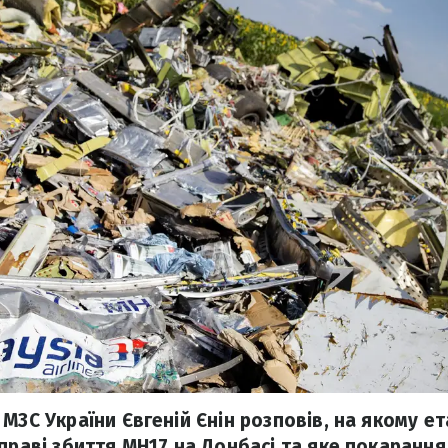
МЗС України Євгеній Єнін розповів, на якому е
справі збиття МН17 на Донбасі та яке покаранн