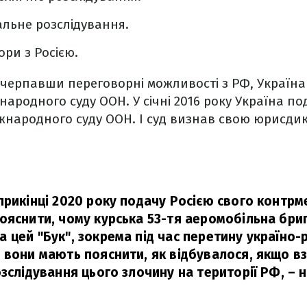
альне розслідування.
ори з Росією.
ичерпавши переговорні можливості з РФ, Україн
народного суду ООН. У січні 2016 року Україна по
жнародного суду ООН. І суд визнав свою юрисди
прикінці 2020 року подачу Росією свого контр
ояснити, чому курська 53-тя аеромобільна бри
 цей "Бук", зокрема під час перетину україно-
 вони мають пояснити, як відбувалося, якщо вз
озслідування цього злочину на території РФ,
– н