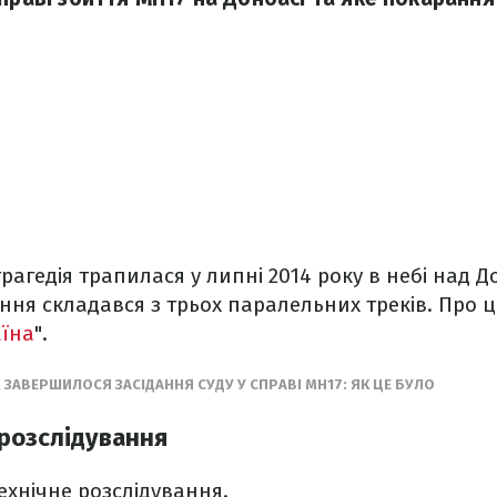
трагедія трапилася у липні 2014 року в небі над 
ння складався з трьох паралельних треків. Про це
аїна
".
ЗАВЕРШИЛОСЯ ЗАСІДАННЯ СУДУ У СПРАВІ МН17: ЯК ЦЕ БУЛО
 розслідування
ехнічне розслідування.