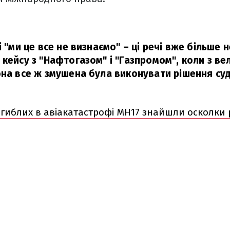
і "ми це все не визнаємо" – ці речі вже більше
 кейсу з "Нафтогазом" і "Газпромом", коли з в
она все ж змушена була виконувати рішення суд
загиблих в авіакатастрофі МН17 знайшли осколки 